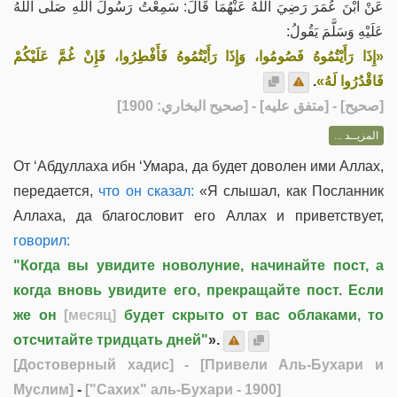
عَنْ ابْنَ عُمَرَ رَضِيَ اللَّهُ عَنْهُمَا قَالَ: سَمِعْتُ رَسُولَ اللَّهِ صَلَّى اللهُ
عَلَيْهِ وَسَلَّمَ يَقُولُ:
«إِذَا رَأَيْتُمُوهُ فَصُومُوا، وَإِذَا رَأَيْتُمُوهُ فَأَفْطِرُوا، فَإِنْ غُمَّ عَلَيْكُمْ
.
فَاقْدُرُوا لَهُ»
] - [متفق عليه] - [صحيح البخاري: 1900]
صحيح
[
المزيــد ...
От ‘Абдуллаха ибн ‘Умара, да будет доволен ими Аллах,
передается,
что он сказал:
«Я слышал, как Посланник
Аллаха, да благословит его Аллах и приветствует,
говорил:
"Когда вы увидите новолуние, начинайте пост, а
когда вновь увидите его, прекращайте пост. Если
же он
[месяц]
будет скрыто от вас облаками, то
отсчитайте тридцать дней"
».
[Достоверный хадис]
- [Привели Аль-Бухари и
Муслим]
-
["Сахих" аль-Бухари - 1900]