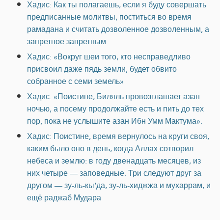
Хадис: Как ты полагаешь, если я буду совершать
предписанные молитвы, поститься во время
рамадана и считать дозволенное дозволенным, а
запретное запретным
Хадис: «Вокруг шеи того, кто несправедливо
присвоил даже пядь земли, будет обвито
собранное с семи земель»
Хадис: «Поистине, Биляль провозглашает азан
ночью, а посему продолжайте есть и пить до тех
пор, пока не услышите азан Ибн Умм Мактума».
Хадис: Поистине, время вернулось на круги своя,
каким было оно в день, когда Аллах сотворил
небеса и землю: в году двенадцать месяцев, из
них четыре — заповедные. Три следуют друг за
другом — зу-ль-кы‘да, зу-ль-хиджжа и мухаррам, и
ещё раджаб Мудара