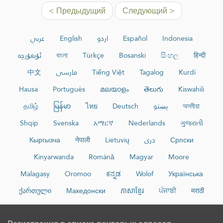
< Предыдущий
Следующий >
عربي
English
اردو
Español
Indonesia
ئۇيغۇرچە
বাংলা
Türkçe
Bosanski
සිංහල
हिन्दी
中文
فارسی
Tiếng Việt
Tagalog
Kurdî
Hausa
Português
മലയാളം
తెలుగు
Kiswahili
தமிழ்
မြန်မာ
ไทย
Deutsch
پښتو
অসমীয়া
Shqip
Svenska
አማርኛ
Nederlands
ગુજરાતી
Кыргызча
नेपाली
Lietuvių
دری
Српски
Kinyarwanda
Română
Magyar
Moore
Malagasy
Oromoo
ಕನ್ನಡ
Wolof
Українська
ქართული
Македонски
ភាសាខ្មែរ
ਪੰਜਾਬੀ
मराठी