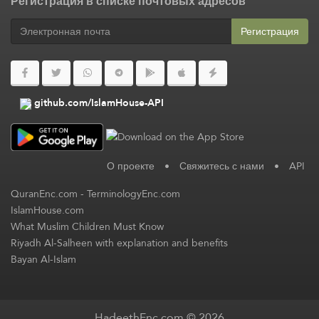
Регистрация в списке почтовых адресов
Регистрация
github.com/IslamHouse-API
О проекте
•
Свяжитесь с нами
•
API
QuranEnc.com
-
TerminologyEnc.com
IslamHouse.com
What Muslim Children Must Know
Riyadh Al-Salheen with explanation and benefits
Bayan Al-Islam
HadeethEnc.com © 2026