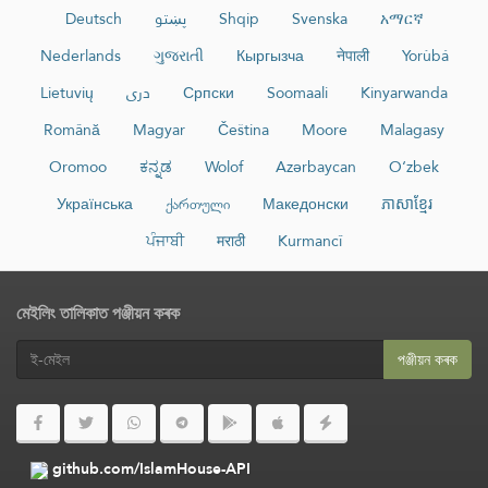
Deutsch
پښتو
Shqip
Svenska
አማርኛ
Nederlands
ગુજરાતી
Кыргызча
नेपाली
Yorùbá
Lietuvių
دری
Српски
Soomaali
Kinyarwanda
Română
Magyar
Čeština
Moore
Malagasy
Oromoo
ಕನ್ನಡ
Wolof
Azərbaycan
O‘zbek
Українська
ქართული
Македонски
ភាសាខ្មែរ
ਪੰਜਾਬੀ
मराठी
Kurmancî
মেইলিং তালিকাত পঞ্জীয়ন কৰক
পঞ্জীয়ন কৰক
github.com/IslamHouse-API