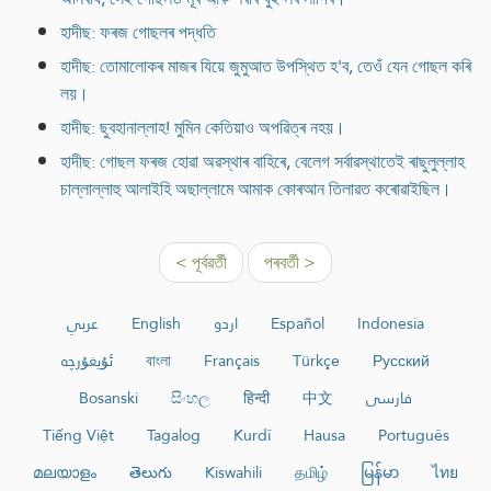
হাদীছ: ফৰজ গোছলৰ পদ্ধতি
হাদীছ: তোমালোকৰ মাজৰ যিয়ে জুমুআত উপস্থিত হ'ব, তেওঁ যেন গোছল কৰি
লয়।
হাদীছ: ছুবহানাল্লাহ! মুমিন কেতিয়াও অপৱিত্ৰ নহয়।
হাদীছ: গোছল ফৰজ হোৱা অৱস্থাৰ বাহিৰে, বেলেগ সৰ্বাৱস্থাতেই ৰাছুলুল্লাহ
চাল্লাল্লাহু আলাইহি অছাল্লামে আমাক কোৰআন তিলাৱত কৰোৱাইছিল।
< পূৰ্বৱৰ্তী
পৰবৰ্তী >
عربي
English
اردو
Español
Indonesia
ئۇيغۇرچە
বাংলা
Français
Türkçe
Русский
Bosanski
සිංහල
हिन्दी
中文
فارسی
Tiếng Việt
Tagalog
Kurdî
Hausa
Português
മലയാളം
తెలుగు
Kiswahili
தமிழ்
မြန်မာ
ไทย