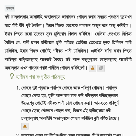
ব্যাখ্যা
নবী চাল্লাল্লাহু আলাইহি অছাল্লামে জানাবতৰ গোছল কৰাৰ সময়ত প্ৰথমে দুয়োখন
হাত ঘঁহি ঘঁহি ধুই লৈছিল। ইয়াৰ পিছত তেখেতে নামাজৰ অজুৰ দৰে অজু কৰিছিল।
ইয়াৰ পিছত দুয়ো হাতেৰে মূৰৰ চুলিবোৰ খিলাল কৰিছিল। যেতিয়া তেখেতে নিশ্চিত
হৈছিল যে, পানী ছালৰ গুৰিলৈকে ঢুকি পাইছে তেতিয়া তেখেতে মূৰত তিনিবাৰ পানী
ঢালিছিল, ইয়াৰ পিছত গোটেই শৰীৰত পানী ঢালিছিল। এইখিনি বৰ্ণনা কৰাৰ পিছত
আঈশ্বা ৰাদ্বিয়াল্লাহু আনহাই কৈছেঃ মই আৰু ৰাছুলুল্লাহ চাল্লাল্লাহু আলাইহি
অছাল্লাম এখন পাত্ৰৰ পৰাই পানীলৈ গোছল কৰিছিলোঁ।
হাদীছৰ পৰা সংগৃহীত পাঠসমূহ
গোছল দুই প্ৰকাৰঃ পৰ্যাপ্ত গোছল আৰু পৰিপূৰ্ণ গোছল। পৰ্যাপ্ত
গোছল কোৱা হয়, কুলি আৰু নাক চাফ কৰি পৰিস্কাৰ পৰিচ্ছন্নতাৰ
উদ্দেশ্যে গোটেই শৰীৰত পানী ঢালি গোছল কৰা। আনহাতে পৰিপূৰ্ণ
গোছল হৈছে সেইদৰে গোছল কৰা, যিদৰে এই হাদীছটোত নবী
চাল্লাল্লাহু আলাইহি অছাল্লামে গোছল কৰিছিল বুলি বৰ্ণিত হৈছে।
জানাবাত কোৱা হয় বীৰ্য স্খলিত হোৱা অৱস্থাক, যি উপায়েৰেই হওক।