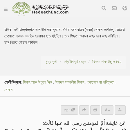
হাদীছ:
নবী চাল্লাল্লাহু আলাইহি অছাল্লামে যেতিয়া জানাবাতৰ (ফৰজ) গোছল কৰিছিল, তেতিয়া
তেখেতে প্ৰথমে ভালকৈ দুয়োখন হাত ধুইছিল। তাৰ পিছত নামাজৰ অজুৰ দৰে অজু কৰিছিল।
তাৰ পিছত গোছল কৰিছিল।
মুখ্য পৃষ্ঠা
শ্ৰেণীবিন্যাসসমূহ
ফিকহ আৰু উচুলে ফিক্হ
শ্ৰেণীবিন্যাস:
ফিকহ আৰু উচুলে ফিক্হ
.
ইবাদত সম্পৰ্কীয় ফিকহ
.
তাহাৰাত বা পৱিত্ৰতা
.
গোছল
.
PDF
+
-
عَنْ عَائِشَةَ أُمِّ المؤمنين رضي الله عنها قَالَتْ: