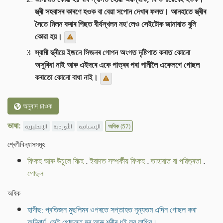
স্ত্ৰী সহবাসৰ কাৰণে হওক বা বেয়া সপোন দেখাৰ ফলত। আনহাতে স্ত্ৰীৰ
সৈতে মিলন কৰাৰ পিছত বীৰ্যস্খলন নহ'লেও সেইটোক জানাবাত বুলি
কোৱা হয়।
স্বামী স্ত্ৰীয়ে ইজনে সিজনৰ গোপন অংগত দৃষ্টিপাত কৰাত কোনো
অসুবিধা নাই আৰু এইদৰে একে পাত্ৰৰ পৰা পানীলৈ একেলগে গোছল
কৰাতো কোনো বাধা নাই।
অনুবাদ চাওক
ভাষা:
الإنجليزية
الأوردية
الإسبانية
অধিক
(57)
শ্ৰেণীবিন্যাসসমূহ
ফিকহ আৰু উচুলে ফিক্হ
.
ইবাদত সম্পৰ্কীয় ফিকহ
.
তাহাৰাত বা পৱিত্ৰতা
.
গোছল
অধিক
হাদীছ: প্ৰতিজন মুছলিমৰ ওপৰতে সপ্তাহত নূন্যতম এদিন গোছল কৰা
অনিবাৰ্য, সেই গোছলত মূৰ আৰু শৰীৰ ধুই লব লাগিব।