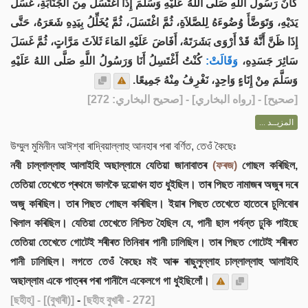
كَانَ رَسُولُ اللَّهِ صَلَّى اللهُ عَلَيْهِ وَسَلَّمَ إِذَا اغْتَسَلَ مِنَ الجَنَابَةِ، غَسَلَ
يَدَيْهِ، وَتَوَضَّأَ وُضُوءَهُ لِلصَّلاَةِ، ثُمَّ اغْتَسَلَ، ثُمَّ يُخَلِّلُ بِيَدِهِ شَعَرَهُ، حَتَّى
إِذَا ظَنَّ أَنَّهُ قَدْ أَرْوَى بَشَرَتَهُ، أَفَاضَ عَلَيْهِ المَاءَ ثَلاَثَ مَرَّاتٍ، ثُمَّ غَسَلَ
سَائِرَ جَسَدِهِ،
وَقَالَتْ:
كُنْتُ أَغْتَسِلُ أَنَا وَرَسُولُ اللَّهِ صَلَّى اللهُ عَلَيْهِ
وَسَلَّمَ مِنْ إِنَاءٍ وَاحِدٍ، نَغْرِفُ مِنْهُ جَمِيعًا.
] - [رواه البخاري] - [صحيح البخاري: 272]
صحيح
[
المزيــد ...
উম্মুল মুমিনীন আঈশ্বা ৰাদ্বিয়াল্লাহু আনহাৰ পৰা বৰ্ণিত, তেওঁ কৈছেঃ
নবী চাল্লাল্লাহু আলাইহি অছাল্লামে যেতিয়া জানাবাতৰ
(ফৰজ)
গোছল কৰিছিল,
তেতিয়া তেখেতে প্ৰথমে ভালকৈ দুয়োখন হাত ধুইছিল। তাৰ পিছত নামাজৰ অজুৰ দৰে
অজু কৰিছিল। তাৰ পিছত গোছল কৰিছিল। ইয়াৰ পিছত তেখেতে হাতেৰে চুলিবোৰ
খিলাল কৰিছিল। যেতিয়া তেখেতে নিশ্চিত হৈছিল যে, পানী ছাল পৰ্যন্ত ঢুকি পাইছে
তেতিয়া তেখেতে গোটেই শৰীৰত তিনিবাৰ পানী ঢালিছিল। তাৰ পিছত গোটেই শৰীৰত
পানী ঢালিছিল। লগতে তেওঁ কৈছেঃ মই আৰু ৰাছুলুল্লাহ চাল্লাল্লাহু আলাইহি
অছাল্লাম একে পাত্ৰৰ পৰা পানীলৈ একেলগে গা ধুইছিলোঁ।
[ছহীহ]
- [(বুখাৰী)]
-
[ছহীহ বুখাৰী - 272]