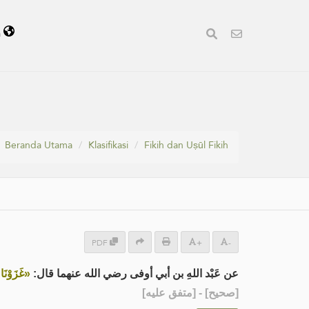
a
Beranda Utama
Klasifikasi
Fikih dan Uṣūl Fikih
PDF
+
-
عن عَبْد اللهِ بن أبي أوفى رضي الله عنهما قال:
غَزَوْنَ»
] - [متفق عليه]
صحيح
[