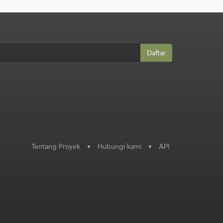
Daftar
Tentang Proyek
•
Hubungi kami
•
API