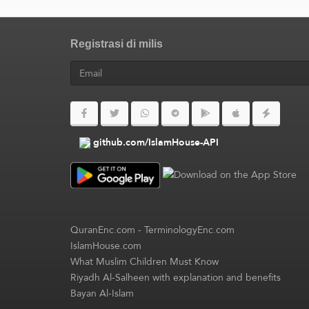
Registrasi di milis
github.com/IslamHouse-API
QuranEnc.com
-
TerminologyEnc.com
IslamHouse.com
What Muslim Children Must Know
Riyadh Al-Salheen with explanation and benefits
Bayan Al-Islam