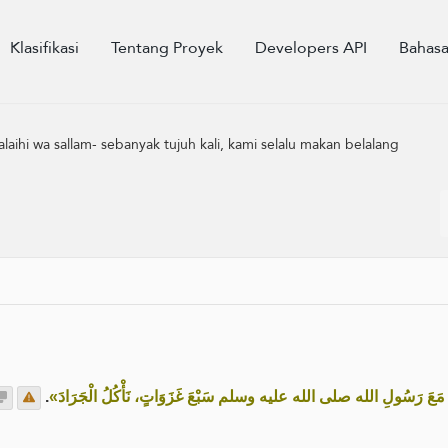
Klasifikasi
Tentang Proyek
Developers API
Bahas
laihi wa sallam- sebanyak tujuh kali, kami selalu makan belalang
.
«ا مَعَ رَسُولِ الله صلى الله عليه وسلم سَبْعَ غَزَوَاتٍ، نَأْكُلُ الْجَرَادَ