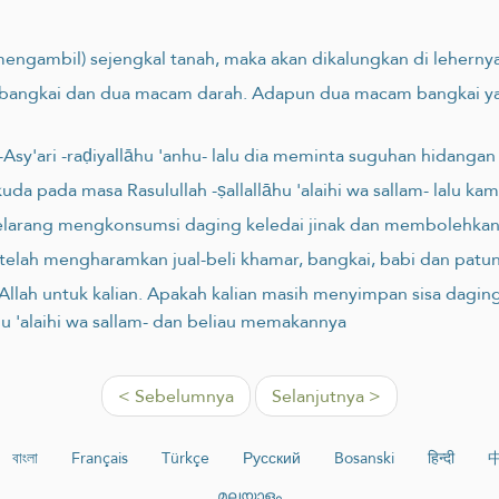
engambil) sejengkal tanah, maka akan dikalungkan di lehernya
m bangkai dan dua macam darah. Adapun dua macam bangkai y
sy'ari -raḍiyallāhu 'anhu- lalu dia meminta suguhan hidangan
a pada masa Rasulullah -ṣallallāhu 'alaihi wa sallam- lalu k
m- melarang mengkonsumsi daging keledai jinak dan membolehk
telah mengharamkan jual-beli khamar, bangkai, babi dan patu
an Allah untuk kalian. Apakah kalian masih menyimpan sisa da
āhu 'alaihi wa sallam- dan beliau memakannya
< Sebelumnya
Selanjutnya >
বাংলা
Français
Türkçe
Русский
Bosanski
हिन्दी
മലയാളം