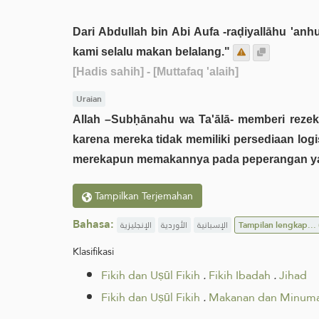
Dari Abdullah bin Abi Aufa -raḍiyallāhu 'anh
kami selalu makan belalang."
[Hadis sahih]
- [Muttafaq 'alaih]
Uraian
Allah –Subḥānahu wa Ta'ālā- memberi rezeki 
karena mereka tidak memiliki persediaan log
merekapun memakannya pada peperangan ya
Tampilkan Terjemahan
Bahasa:
الإنجليزية
الأوردية
الإسبانية
Tampilan lengkap...
Klasifikasi
Fikih dan Uṣūl Fikih
.
Fikih Ibadah
.
Jihad
Fikih dan Uṣūl Fikih
.
Makanan dan Minum