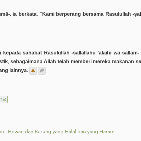
umā-, ia berkata, “Kami berperang bersama Rasulullah -ṣalla
kepada sahabat Rasulullah -ṣallallāhu 'alaihi wa sallam
istik, sebagaimana Allah telah memberi mereka makanan sej
ng lainnya.
(16)
an
.
Hewan dan Burung yang Halal dan yang Haram