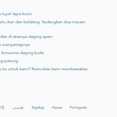
 tujuh lapis bumi
aitu ikan dan belalang. Sedangkan dua macam
 dan di atasnya daging ayam.
ami menyantapnya
an konsumsi daging kuda
ng-patung.
ging itu untuk kami? Kemudian kami membawakan
中文
فارسی
Tagalog
Hausa
Português