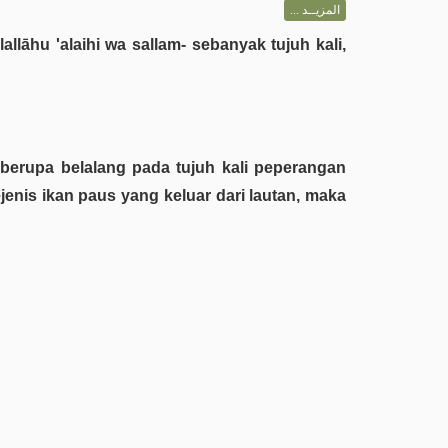
المزيــد ...
llāhu 'alaihi wa sallam- sebanyak tujuh kali,
- berupa belalang pada tujuh kali peperangan
enis ikan paus yang keluar dari lautan, maka