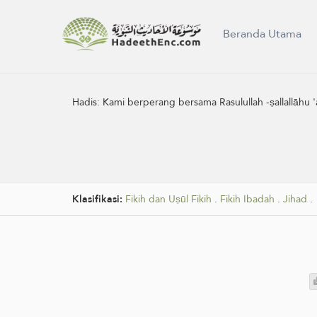
Beranda Utama
Hadis:
Kami berperang bersama Rasulullah -ṣallallāhu 'a
Klasifikasi:
Fikih dan Uṣūl Fikih
.
Fikih Ibadah
.
Jihad
.