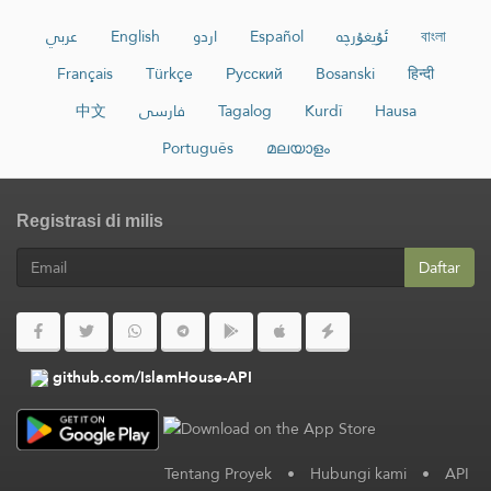
عربي
English
اردو
Español
ئۇيغۇرچە
বাংলা
Français
Türkçe
Русский
Bosanski
हिन्दी
中文
فارسی
Tagalog
Kurdî
Hausa
Português
മലയാളം
Registrasi di milis
Daftar
github.com/IslamHouse-API
Tentang Proyek
•
Hubungi kami
•
API