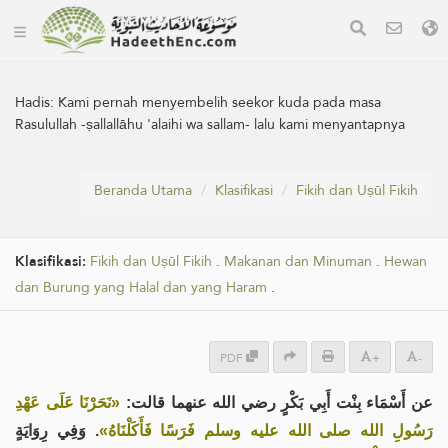
Hadis:
Kami pernah menyembelih seekor kuda pada masa
Rasulullah -ṣallallāhu 'alaihi wa sallam- lalu kami menyantapnya
Beranda Utama
Klasifikasi
Fikih dan Uṣūl Fikih
Klasifikasi:
Fikih dan Uṣūl Fikih
.
Makanan dan Minuman
.
Hewan
dan Burung yang Halal dan yang Haram
.
PDF
+
-
عن أَسْمَاء بِنْت أَبِي بَكْرٍ رضي الله عنهما قالت:
«نَحَرْنَا عَلَى عَهْدِ
رَسُولِ الله صلى الله عليه وسلم فَرَسًا فَأَكَلْنَاهُ»
. وَفِي رِوَايَةٍ