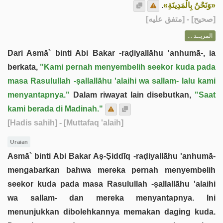
.
«وَنَحْنُ بِالْمَدِينَةِ»
] - [متفق عليه]
صحيح
[
المزيــد ...
Dari Asmā` binti Abi Bakar -raḍiyallāhu 'anhumā-, ia
berkata,
"Kami pernah menyembelih seekor kuda pada
masa Rasulullah -ṣallallāhu 'alaihi wa sallam- lalu kami
menyantapnya."
Dalam riwayat lain disebutkan,
"Saat
kami berada di Madinah."
[Hadis sahih]
- [Muttafaq 'alaih]
Uraian
Asmā` binti Abi Bakar Aṣ-Ṣiddīq -raḍiyallāhu 'anhumā-
mengabarkan bahwa mereka pernah menyembelih
seekor kuda pada masa Rasulullah -ṣallallāhu 'alaihi
wa sallam- dan mereka menyantapnya. Ini
menunjukkan dibolehkannya memakan daging kuda.