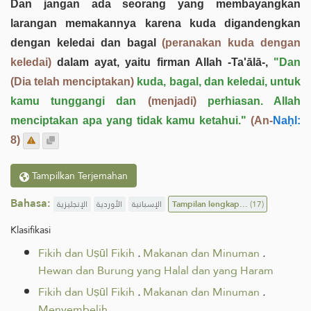
Dan jangan ada seorang yang membayangkan
larangan memakannya karena kuda digandengkan
dengan keledai dan bagal
(peranakan kuda dengan
keledai)
dalam ayat, yaitu firman Allah -Ta'ālā-,
"Dan
(Dia telah menciptakan)
kuda, bagal, dan keledai, untuk
kamu tunggangi dan
(menjadi)
perhiasan. Allah
menciptakan apa yang tidak kamu ketahui."
(An-
Naḥl:
8)
Tampilkan Terjemahan
Bahasa:
الإنجليزية
الأوردية
الإسبانية
Tampilan lengkap...
(17)
Klasifikasi
Fikih dan Uṣūl Fikih
.
Makanan dan Minuman
.
Hewan dan Burung yang Halal dan yang Haram
Fikih dan Uṣūl Fikih
.
Makanan dan Minuman
.
Menyembelih