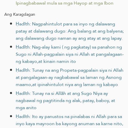
Ipinagbabawal mula sa mga Hayop at mga Ibon
Ang Karagdagan
Ḥadīth: Nagpahintulot para sa inyo ng dalawang
patay at dalawang dugo: Ang balang at ang balyena;
ang dalawang dugo naman ay ang atay at ang lapay.
Ḥadīth: Nag-alay kami ( ng pagkatay) sa panahon ng
Sugo ni Allah-pagpalain siya ni Allah at pangalagaan-
ng kabayo,at kinain namin ito
Ḥadīth: Tunay na ang Propeta-pagpalain siya ni Allah
at pangalagaan-ay nagbabawal sa laman ng Asnong
maamo,at ipinahintulot niya ang laman ng kabayo
Ḥadīth: Tunay na si Allāh at ang Sugo Niya ay
nagbawal ng pagtitinda ng alak, patay, baboy, at
mga anito
Ḥadīth: Ito ay panustos na pinalabas ni Allah para sa
inyo kaya mayroon ba kayong anuman sa karne nito,