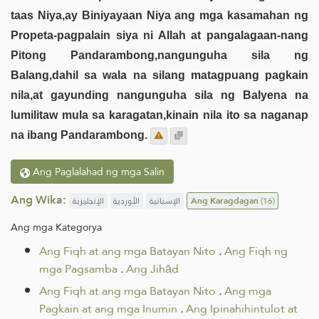
taas Niya,ay Biniyayaan Niya ang mga kasamahan ng
Propeta-pagpalain siya ni Allah at pangalagaan-nang
Pitong Pandarambong,nangunguha sila ng
Balang,dahil sa wala na silang matagpuang pagkain
nila,at gayunding nangunguha sila ng Balyena na
lumilitaw mula sa karagatan,kinain nila ito sa naganap
na ibang Pandarambong.
Ang Paglalahad ng mga Salin
Ang Wika:
الإنجليزية
الأوردية
الإسبانية
Ang Karagdagan
(16)
Ang mga Kategorya
Ang Fiqh at ang mga Batayan Nito
.
Ang Fiqh ng
mga Pagsamba
.
Ang Jihād
Ang Fiqh at ang mga Batayan Nito
.
Ang mga
Pagkain at ang mga Inumin
.
Ang Ipinahihintulot at