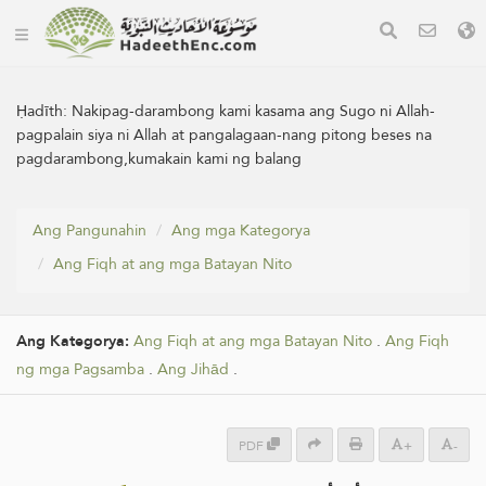
Ḥadīth:
Nakipag-darambong kami kasama ang Sugo ni Allah-
pagpalain siya ni Allah at pangalagaan-nang pitong beses na
pagdarambong,kumakain kami ng balang
Ang Pangunahin
Ang mga Kategorya
Ang Fiqh at ang mga Batayan Nito
Ang Kategorya:
Ang Fiqh at ang mga Batayan Nito
.
Ang Fiqh
ng mga Pagsamba
.
Ang Jihād
.
PDF
+
-