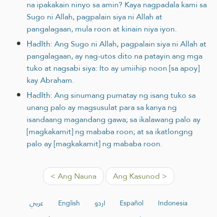
na ipakakain ninyo sa amin? Kaya nagpadala kami sa
Sugo ni Allah, pagpalain siya ni Allah at
pangalagaan, mula roon at kinain niya iyon.
Ḥadīth: Ang Sugo ni Allah, pagpalain siya ni Allah at
pangalagaan, ay nag-utos dito na patayin ang mga
tuko at nagsabi siya: Ito ay umiihip noon [sa apoy]
kay Abraham.
Ḥadīth: Ang sinumang pumatay ng isang tuko sa
unang palo ay magsusulat para sa kanya ng
isandaang magandang gawa; sa ikalawang palo ay
[magkakamit] ng mababa roon; at sa ikatlongng
palo ay [magkakamit] ng mababa roon.
< Ang Nauna
Ang Kasunod >
عربي
English
اردو
Español
Indonesia