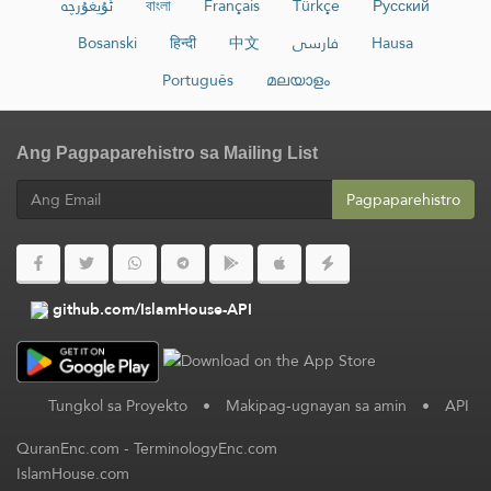
ئۇيغۇرچە
বাংলা
Français
Türkçe
Русский
Bosanski
हिन्दी
中文
فارسی
Hausa
Português
മലയാളം
Ang Pagpaparehistro sa Mailing List
Pagpaparehistro
github.com/IslamHouse-API
Tungkol sa Proyekto
•
Makipag-ugnayan sa amin
•
API
QuranEnc.com
-
TerminologyEnc.com
IslamHouse.com