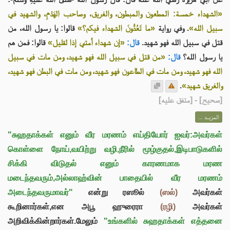
«الشهداء خمسة: المطعون والمبطون، والغريق، وصاحب الهَدْمِ، والشهيد في
سبيل الله»
. وفي رواية
«ما تَعُدُّونَ الشهداء فيكم؟»
قالوا: يا رسول الله، من
قتل في سبيل الله فهو شهيد.
قال:
«إن شهداء أمتي إذا لقليل»
قالوا: فمن هم
يا رسول الله؟
قال:
«من قتل في سبيل الله فهو شهيد، ومن مات في سبيل
الله فهو شهيد، ومن مات في الطاعون فهو شهيد، ومن مات في البطن فهو شهيد،
.
والغريق شهيد»
] - [متفق عليه]
صحيح
[
المزيــد ...
"சுஹதாக்கள் எனும் வீர மரணம் எய்தியோர் ஐவர்:அவர்கள்
கொள்ளை நோய்,வயிற்று வழி,நீரில் மூழ்குதல்,இடிபாடுகளில்
சிக்கி விடுதல் எனும் காரணமாக மரண
மடைந்தவரும்,அல்லாஹ்வின் பாதையில் வீர மரணம்
அடைந்தவருமாவர்"
என்று ரஸூல்
(ஸல்)
அவர்கள்
கூறினார்கள்,என அபூ ஹுரைரா
(ரழி)
அவர்கள்
அறிவிக்கின்றார்கள்.மேலும்
"உங்களில் சுஹதாக்கள் எத்தனை