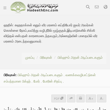
ஹதீஸ்:
சுஹதாக்கள் எனும் வீர மரணம் எய்தியோர் ஐவர்:அவர்கள்
கொள்ளை நோய்,வயிற்று வழி,நீரில் மூழ்குதல்,இடிபாடுகளில் சிக்கி
விடுதல் என்பதன் காரணமடைந்தவரும்,அல்லாஹ்வின் பாதையில் வீர
மரணம் அடைந்தவனுமாவர்.
முகப்பு
பிரிவுகள்
பிக்ஹும் அதன் அடிப்படைகளும்
பிரிவுகள்:
பிக்ஹும் அதன் அடிப்படைகளும்
.
வணக்கவழிபாட்டுகள்
சம்பந்தமான பிக்ஹ்
.
போர்
.
போரின் சிறப்பு
.
PDF
+
-
عن أبي هريرة رضي الله عنه قالَ: قالَ رَسُولُ اللَّه -صَلّى اللهُ عَلَيْهِ وسَلَّم-: