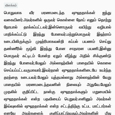
விளக்கம்
பொதுவாக வீர மரணமடைந்த ஷுஹதாக்கள் ஐந்து
வகையினர்.அவர்களில் ஒருவர் கொள்ளை நோய் எனும் தொற்று
நோயால் தாக்கப்பட்டவர்,இன்னொருவர் வயிற்று வழியால்
பாதிக்கப்பட்டு இறந்து போனவர்.மற்றுமொருவர் இஹ்ராம்
உடையிலிருக்கும் முஹ்ரிமாகவன்றி கப்பல் பயணம் செய்து
தண்ணீரில் மூழ்கி இறந்து போன சாதாரன பயணி,இன்னு
மொருவர் கட்டிடம் போன்ற ஏதும் வீழ்ந்து அதில் சிக்குண்டு
இறந்து போனவர்,மேலும் அல்லாஹ்வின் பாதையில் கொலை
செய்யப்பட்டவருமாவார்.இவர்தான் ஷுஹதாக்களிடையே உயர்ந்த
தரத்தை உடையவர்.மேலும் யுத்தமல்லாது அல்லாஹ்வின் வேறு
பாதையில் மரணமடைந்தவனின் நிலையும் அதுவே.மேலும்
முதலில் குறிப்பிட்ட நான்கு ஷுஹதாக்களும் மறுமையில்
ஷுஹதாக்கள் என்ற பதவியைப் பெறுவர்.எனினும் அவர்கள்
இவ்வுலகில் ஷுஹதாக்கள் என்ற சட்டத்திற்கு உட்பட மாட்டார்கள்
எனவே அவர்களைக் குளிப்பாட்டுவதும்,அவர்களின் மீது