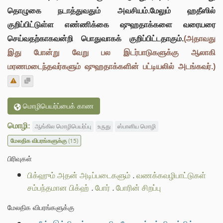
தொழுகை நடாத்துவதும் அவசியம்.மேலும் ஹதீஸில்
குறிப்பிட்டுள்ள எண்ணிக்கை ஷுஹதாக்களை வரையரை
செய்வதற்காகவன்றி பொதுவாகக் குறிப்பிட்டதாகும்.
(அதாவது
இது போன்று வேறு பல இடர்பாடுகளுக்கு ஆலாகி
மரணமடைந்தவர்களும் ஷுஹதாக்களின் பட்டியலில் அடங்கவர்.)
மொழிபெயர்ப்பைக் காண
மொழி:
ஆங்கில மொழிபெயர்ப்பு
உருது
ஸ்பானிய மொழி
மேலதிக விபரங்களுக்கு
(15)
பிரிவுகள்
பிக்ஹும் அதன் அடிப்படைகளும்
.
வணக்கவழிபாட்டுகள்
சம்பந்தமான பிக்ஹ்
.
போர்
.
போரின் சிறப்பு
மேலதிக விபரங்களுக்கு