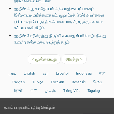
நரகம் செல்ல மாட்டான்
ஹதீஸ்: அபூ ஸஈதே! யார் அல்லாஹ்வை ரப்பாகவும்,
இஸ்லாமை மார்க்கமாகவும், முஹம்மத் (ஸல்) அவர்களை
நபியாகவும் பொருந்திக்கொண்டால், அவருக்கு சுவனம்
கட்டாயமாகி விடும்
ஹதீஸ்: போரிலிருந்து திரும்பி வருவது போரில் ஈடுபடுவது
போன்ற நன்மையை பெற்றுத் தரும்.
< முன்னையது
அடுத்து >
عربي
English
اردو
Español
Indonesia
বাংলা
Français
Türkçe
Русский
Bosanski
සිංහල
हिन्दी
中文
فارسی
Tiếng Việt
Tagalog
தபால் பட்டியலில் பதிவு செய்தல்