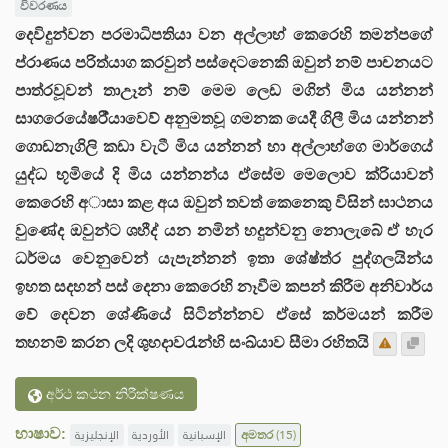
විවරණය
දෙවිදුන්වන පරමාධිපතියා වන අල්ලාහ් කෙරෙහි තමන්පගේ
ප්රාණය පරිත්යාග කරවුන් පස්දෙටනෙකි ඔවුන් නම් පාචනයට
පාත්රවූවන් තාඋෑන් නම් මෙම ලෙඩ මගින් මිය යන්නන්
සාගරෙයේෂරී්යාවෙව් අනුමතවූ ගමනක යෙදී ගිලී මිය යන්නන්
ගොඩනැගිලි කඩා වැටී මිය යන්නන් හා අල්ලාහ්ගෙ මාර්ගෙය්
යුද්ධ භූමියේ දි මිය යන්නන්ය ඒසේම මෙලොව ක්රියාවන්
කෙරෙහි අාසා කළ අය ඔවුන් තවත් කෙනෙකු විසින් ඝාථනය
වුණේද ඔවුන්ට ශහීද් යන නමින් හදුන්වනු නොලැබේ ඒ හැර
ධර්මය වෙනුවෙන් යැපැන්නන් ඉතා ශේෂ්ත්ර පුද්ගලයින්ය
ඉහත සදහන් පස් දෙනා කෙරෙහි නෑවීම කපන් කිරීම අනිවාර්ය
වේ දෙවන ශේණියේ සිටින්න්නව ඒසේ කර්මයන් කරීම
තහනම් කරන ලදි ශුහදාවරැන්හි සංඛ්යාව සීමා රහිතයි
අර්ථ කථන නිරීක්ෂණය
භාෂාව:
الإنجليزية
الأوردية
الإسبانية
අමතර
(15)