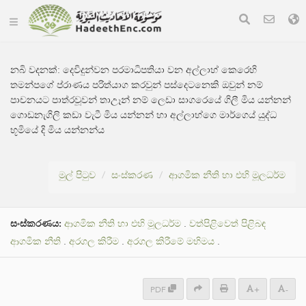
නබි වදනක්:
දෙවිදුන්වන පරමාධිපතියා වන අල්ලාහ් කෙරෙහි
තමන්පගේ ප්රාණය පරිත්යාග කරවුන් පස්දෙටනෙකි ඔවුන් නම්
පාචනයට පාත්රවූවන් තාඋෑන් නම් ලෙඩා සාගරෙයේ ගිලී මිය යන්නන්
ගොඩනැගිලි කඩා වැටී මිය යන්නන් හා අල්ලාහ්ගෙ මාර්ගෙය් යුද්ධ
භූමියේ දි මිය යන්නන්ය
මුල් පිටුව
සංස්කරණ
ආගමික නීති හා එහි මූලධර්ම
සංස්කරණය:
ආගමික නීති හා එහි මූලධර්ම
.
වත්පිළිවෙත් පිළිබඳ
ආගමික නීති
.
අරගල කිරීම
.
අරගල කිරීමේ මහිමය
.
PDF
+
-