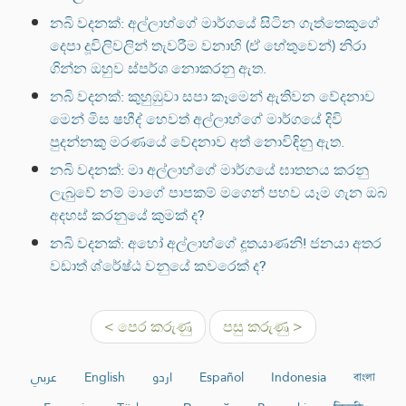
නබි වදනක්: අල්ලාහ්ගේ මාර්ගයේ සිටින ගැත්තෙකුගේ
දෙපා දූවිලිවලින් තැවරීම වනාහි (ඒ හේතුවෙන්) නිරා
ගින්න ඔහුව ස්පර්ශ නොකරනු ඇත.
නබි වදනක්: කුහුඹුවා සපා කෑමෙන් ඇතිවන වේදනාව
මෙන් මිස ෂහීද් හෙවත් අල්ලාහ්ගේ මාර්ගයේ දිවි
පුදන්නකු මරණයේ වේදනාව අත් නොවිඳිනු ඇත.
නබි වදනක්: මා අල්ලාහ්ගේ මාර්ගයේ ඝාතනය කරනු
ලැබුවේ නම් මාගේ පාපකම් මගෙන් පහව යෑම ගැන ඔබ
අදහස් කරනුයේ කුමක් ද?
නබි වදනක්: අහෝ අල්ලාහ්ගේ දූතයාණනි! ජනයා අතර
වඩාත් ශ්රේෂ්ඨ වනුයේ කවරෙක් ද?
< පෙර කරුණු
පසු කරුණු >
عربي
English
اردو
Español
Indonesia
বাংলা