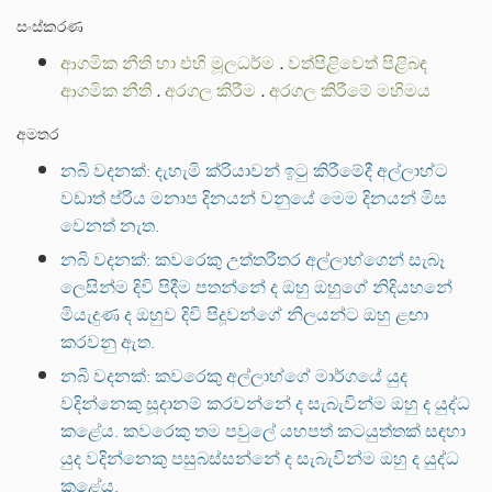
සංස්කරණ
ආගමික නීති හා එහි මූලධර්ම
.
වත්පිළිවෙත් පිළිබඳ
ආගමික නීති
.
අරගල කිරීම
.
අරගල කිරීමේ මහිමය
අමතර
නබි වදනක්: දැහැමි ක්රියාවන් ඉටු කිරීමේදී අල්ලාහ්ට
වඩාත් ප්රිය මනාප දිනයන් වනුයේ මෙම දිනයන් මිස
වෙනත් නැත.
නබි වදනක්: කවරෙකු උත්තරීතර අල්ලාහ්ගෙන් සැබෑ
ලෙසින්ම දිවි පිදීම පතන්නේ ද ඔහු ඔහුගේ නිදියහනේ
මියැදුණ ද ඔහුව දිවි පිදූවන්ගේ නිලයන්ට ඔහු ළඟා
කරවනු ඇත.
නබි වදනක්: කවරෙකු අල්ලාහ්ගේ මාර්ගයේ යුද
වදින්නෙකු සූදානම් කරවන්නේ ද සැබැවින්ම ඔහු ද යුද්ධ
කළේය. කවරෙකු තම පවුලේ යහපත් කටයුත්තක් සඳහා
යුද වදින්නෙකු පසුබස්සන්නේ ද සැබැවින්ම ඔහු ද යුද්ධ
කළේය.