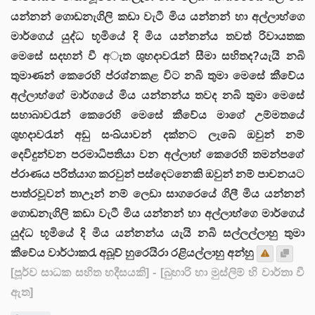
යන්නන් ගොඩනැගිලි කඩා වැටී මිය යන්නන් හා අල්ලාහ්ගෙ
මාර්ගෙය් යුද්ධ භූමියේ දි මිය යන්නන්ය තවත් රිවායතක
මෙසේ සදහන් වී අැත ශුහදාවරැන් සීමා සහිතද?යැයි නබි
තුමාණන් කෙරෙහි ප්රශ්නකළ විට නබි තුමා මෙසේ කීවේය
අල්ලාහ්ගේ මාර්ගයේ මිය යන්නන්ය තවද නබි තුමා මෙසේ
සහාබාවරැන් කෙරෙහි මෙසේ කීවේය මාගේ උම්මතයේ
ශුහදාවරැන් අඩු සංඛ්යාවන් දක්නට ලැබේ ඔවුන් නම්
දෙවිදුන්වන පරමාධිපතියා වන අල්ලාහ් කෙරෙහි තමන්පගේ
ප්රාණය පරිත්යාග කරවුන් පස්දෙටනෙකි ඔවුන් නම් පාචනයට
පාත්රවූවන් තාඋෑන් නම් ලෙඩා සාගරෙයේ ගිලී මිය යන්නන්
ගොඩනැගිලි කඩා වැටී මිය යන්නන් හා අල්ලාහ්ගෙ මාර්ගෙය්
යුද්ධ භූමියේ දි මිය යන්නන්ය යැයි නබි සල්ලල්ලාහු තුමා
කීවේය වාර්ථාකරැ අබූව් හුරෙයිරා රළියල්ලාහු අන්හු
[පූර්ව සාධක සහිත හදීසයකි]
- [බුහාරි හා මුස්ලිම් හි වාර්තා වී
ඇත]