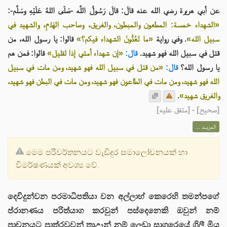
عن أبي هريرة رضي الله عنه قالَ: قالَ رَسُولُ اللَّه -صَلّى اللهُ عَلَيْهِ وسَلَّم-:
«الشهداء خمسة: المطعون والمبطون، والغريق، وصاحب الهَدْمِ، والشهيد في
سبيل الله»
. وفي رواية
«ما تَعُدُّونَ الشهداء فيكم؟»
قالوا: يا رسول الله، من
قتل في سبيل الله فهو شهيد.
قال:
«إن شهداء أمتي إذا لقليل»
قالوا: فمن هم
يا رسول الله؟
قال:
«من قتل في سبيل الله فهو شهيد، ومن مات في سبيل
الله فهو شهيد، ومن مات في الطاعون فهو شهيد، ومن مات في البطن فهو شهيد،
.
والغريق شهيد»
] - [متفق عليه]
صحيح
[
المزيــد ...
මෙම පරිවර්තනයට වැඩිදුර සමාලෝචනයක් හා
විමර්ෂණයක් අවශ්‍ය වේ.
දෙවිදුන්වන පරමාධිපතියා වන අල්ලාහ් කෙරෙහි තමන්පගේ
ප්රානණය පරිත්යාග කරවුන් පස්දෙනෙකි ඔවුන් නම්
පාචනයට පාත්රවූවන් තාඋෑන් නම් ලෙඩා සාගරෙයේ ගිලී මිය