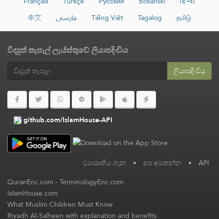
Français
Türkçe
Русский
Bosanski
हिन्दी
中文
فارسی
Tiếng Việt
Tagalog
தமிழ்
විද්‍යුත් තැපැල් ලැය්ස්තුවේ ලියාපදිංචිය
ලියාපදිංචිය
github.com/IslamHouse-API
ව්‍යාපෘතිය ගැන
•
අප අමතන්න
•
API
QuranEnc.com
-
TerminologyEnc.com
IslamHouse.com
What Muslim Children Must Know
Riyadh Al-Salheen with explanation and benefits