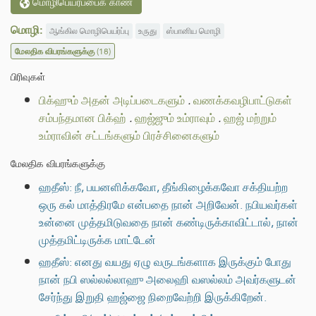
மொழிபெயர்ப்பைக் காண
மொழி:
ஆங்கில மொழிபெயர்ப்பு
உருது
ஸ்பானிய மொழி
மேலதிக விபரங்களுக்கு
(18)
பிரிவுகள்
பிக்ஹும் அதன் அடிப்படைகளும்
.
வணக்கவழிபாட்டுகள்
சம்பந்தமான பிக்ஹ்
.
ஹஜ்ஜும் உம்ராவும்
.
ஹஜ் மற்றும்
உம்ராவின் சட்டங்களும் பிரச்சினைகளும்
மேலதிக விபரங்களுக்கு
ஹதீஸ்: நீ, பயனளிக்கவோ, தீங்கிழைக்கவோ சக்தியற்ற
ஒரு கல் மாத்திரமே என்பதை நான் அறிவேன். நபியவர்கள்
உன்னை முத்தமிடுவதை நான் கண்டிருக்காவிட்டால், நான்
முத்தமிட்டிருக்க மாட்டேன்
ஹதீஸ்: எனது வயது ஏழு வருடங்களாக இருக்கும் போது
நான் நபி ஸல்லல்லாஹு அலைஹி வஸல்லம் அவர்களுடன்
சேர்ந்து இறுதி ஹஜ்ஜை நிறைவேற்றி இருக்கிறேன்.