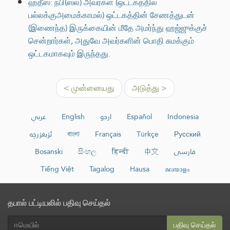
ஹதீஸ்: நபி(ஸல்) அவர்கள் (ஒட்டகத்தில்
பல்லக்குஅமைக்காமல்) ஒட்டகத்தின் சேணத்துடன்
(இணைந்த) இருக்கையின் மீதே அமர்ந்து ஹஜ்ஜுக்குச்
சென்றார்கள், அதுவே அவர்களின் பொதி சுமக்கும்
ஒட்டகமாகவும் இருந்தது.
< முன்னையது
அடுத்து >
عربي
English
اردو
Español
Indonesia
ئۇيغۇرچە
বাংলা
Français
Türkçe
Русский
Bosanski
සිංහල
हिन्दी
中文
فارسی
Tiếng Việt
Tagalog
Hausa
മലയാളം
தபால் பட்டியலில் பதிவு செய்தல்
பதிவு செய்தல்