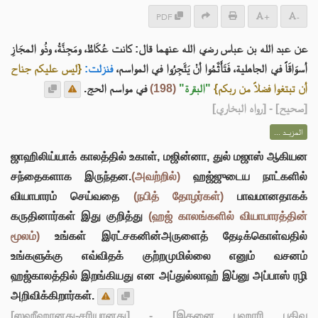
PDF
+
-
عن عبد الله بن عباس رضي الله عنهما قال: كانت عُكَاظُ، ومَجِنَّةُ، وذُو المجَازِ
أسوَاقَاً في الجاهلية، فَتَأَثَّمُوا أنْ يَتَّجِرُوا في المواسم،
فنزلت:
{ليس عليكم جناح
في مواسم الحج.
(198)
"البقرة"
أن تبتغوا فضلاً من ربكم}
] - [رواه البخاري]
صحيح
[
المزيــد ...
ஜாஹிலிய்யாக் காலத்தில் உகாள், மஜின்னா, துல் மஜாஸ் ஆகியன
சந்தைகளாக இருந்தன.
(அவற்றில்)
ஹஜ்ஜுடைய நாட்களில்
வியாபாரம் செய்வதை
(நபித் தோழர்கள்)
பாவமானதாகக்
கருதினார்கள் இது குறித்து
(ஹஜ் காலங்களில் வியாபாரத்தின்
மூலம்)
உங்கள் இரட்சகனின்அருளைத் தேடிக்கொள்வதில்
உங்களுக்கு எவ்விதக் குற்றமுமில்லை எனும் வசனம்
ஹஜ்காலத்தில் இறங்கியது என அப்துல்லாஹ் இப்னு அப்பாஸ் ரழி
அறிவிக்கிறார்கள்.
[ஸஹீஹானது-சரியானது]
- [இதனை புஹாரி பதிவு