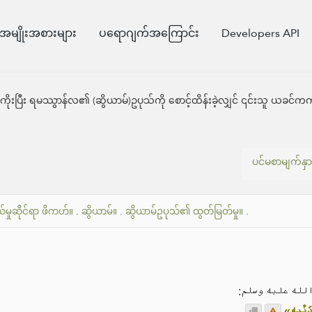
အမျိုးအစားများ
ပရောဂျက်အကြောင်း
Developers API
ကိုးပြီး ရမဿွာန်လ၏ (ဆွိယာမ်)ဥပုသ်ကို စောင့်ထိန်းခဲ့လျှင် ၎င်းသူ ယခင်ကက
ပင်မစာမျက်နှာ
်မှုဆိုင်ရာ ဖိကဟ်။
.
ဆွိယာမ်။
.
ဆွိယာမ်ဥပုသ်၏ ထွတ်မြတ်မှု။
.
 الله عليه وسلم
«َنْبِهِ