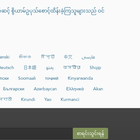
ဆင့် စွိယာမ်ဥပုသ်စောင့်ထိန်းခဲ့ကြသူများသည် ဝင်
anski
සිංහල
हिन्दी
中文
فارسی
eutsch
日本語
پښتو
অসমীয়া
Shqip
пски
Soomaali
тоҷикӣ
Kinyarwanda
Български
Azərbaycan
Ελληνικά
Akan
मराठी
Kirundi
Yao
Kurmancî
စာရင်းသွင်းရန်