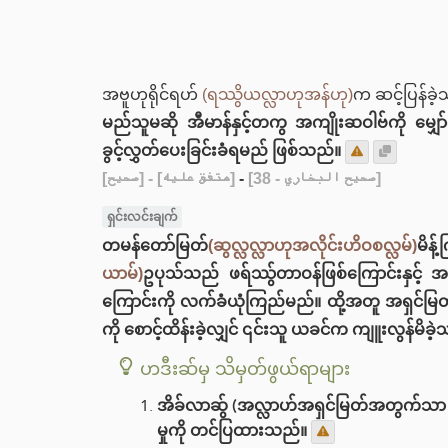
အဗူဟုရိုင်ရဟ်
(ရဿွိယလ္လာဟုအန်ဟု)
က ဆင့်ပြန်ခ
မည်သူမဆို အီမာန်နှင့်တကွ အကျိုးဆဝါဗ်ကို မျှ
ခွင့်လွှတ်ပေးခြင်းခံရမည် ဖြစ်သည်။
[صحيح]
- [متفق عليه]
-
[صحيح البخاري - 38]
ရှင်းလင်းချက်
တမန်တော်မြတ်
(ဆွလ္လလ္လာဟုအလိုင်းဟိဝစလ္လမ်)
မိန
ယာမ်)
ဥပုသ်သည် ဖရ်ဿွ်တာဝန်ဖြစ်ကြောင်းနှင့် 
ကြောင်းကို လက်ခံယုံကြည်မည်။ ထို့အတူ အရှင်မ
ကို စောင့်ထိန်းခဲ့လျှင် ၎င်းသူ ယခင်က ကျူးလွန်မိခ
ဟဒီးဆ်မှ သိမှတ်ဖွယ်ရာများ
အိခ်လာဆ်ွ (အလ္လာဟ်အရှင်မြတ်အတွက်သာ ရည်
မှုကို တင်ပြထားသည်။