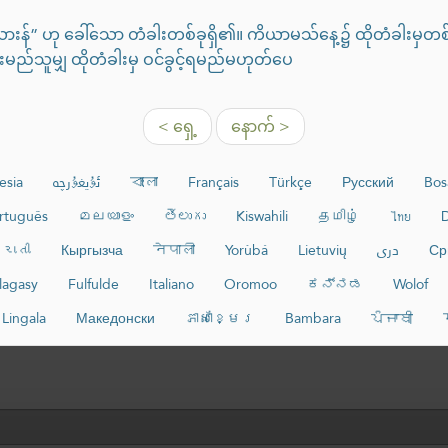
်ယားန်” ဟု ခေါ်သော တံခါးတစ်ခုရှိ၏။ ကိယာမသ်နေ့၌ ထိုတံခါးမှတစ်
မည်သူမျှ ထိုတံခါးမှ ဝင်ခွင့်ရမည်မဟုတ်ပေ
< ရှေ့
နောက် >
esia
ئۇيغۇرچە
বাংলা
Français
Türkçe
Русский
Bos
rtuguês
മലയാളം
తెలుగు
Kiswahili
தமிழ்
ไทย
D
રાતી
Кыргызча
नेपाली
Yorùbá
Lietuvių
دری
Ср
lagasy
Fulfulde
Italiano
Oromoo
ಕನ್ನಡ
Wolof
Lingala
Македонски
ភាសាខ្មែរ
Bambara
ਪੰਜਾਬੀ