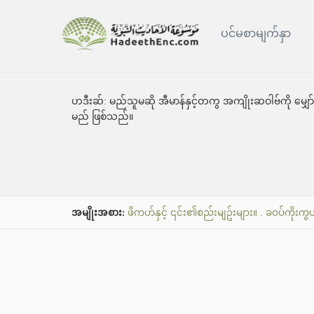
ပင်မစာမျက်နှာ
ဟဒီးဆ်:
မည်သူမဆို အီမာန်နှင့်တကွ အကျိုးဆဝါဗ်ကို မျှော်
မည် ဖြစ်သည်။
အမျိုးအစား:
ဖိကဟ်နှင့် ၎င်း၏စည်းမျဥ်းများ။
.
ခဝပ်ကိုးကွယ