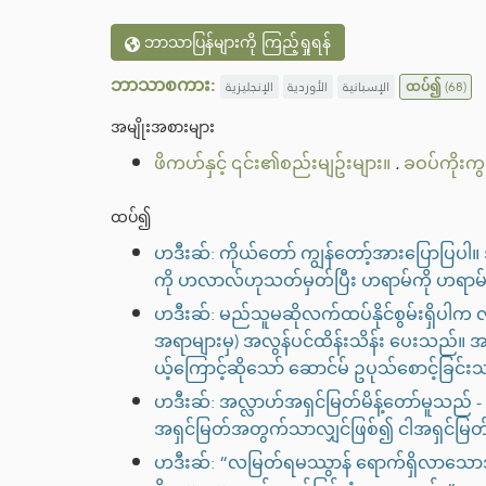
ဘာသာပြန်များကို ကြည့်ရှုရန်
ဘာသာစကား:
الإنجليزية
الأوردية
الإسبانية
ထပ်၍
(68)
အမျိုးအစားများ
ဖိကဟ်နှင့် ၎င်း၏စည်းမျဥ်းများ။
.
ခဝပ်ကိုးကွ
ထပ်၍
ဟဒီးဆ်: ကိုယ်တော် ကျွန်တော့်အားပြောပ
ကို ဟလာလ်ဟုသတ်မှတ်ပြီး ဟရာမ်ကို ဟရာ
ဟဒီးဆ်: မည်သူမဆိုလက်ထပ်နိုင်စွမ်းရှိပါ
အရာများမှ) အလွန်ပင်ထိန်းသိန်း ပေးသည်။ အရ
ယ့်ကြောင့်ဆိုသော် ဆောင်မ် ဥပုသ်စောင့်ခြ
ဟဒီးဆ်: အလ္လာဟ်အရှင်မြတ်မိန့်တော်မူသည် -
အရှင်မြတ်အတွက်သာလျှင်ဖြစ်၍ ငါအရှင်မြတ်က
ဟဒီးဆ်: “လမြတ်ရမဿွာန် ရောက်ရှိလာသောအခါ ဂျန