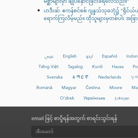
မိစ္ဆာများမှာ ချုပ်နှောင်ခြင်းခံရလေသည်။”
ဟဒီးဆ်: ဧကန်စင်စစ် ဂျန္နသ်သုခဘုံ၌ “ရိုင်ယ
ရောက်ကြလိမ့်မည်။ ထိုသူများမှတစ်ပါး အခြား
عربي
English
اردو
Español
Indon
Tiếng Việt
Tagalog
Kurdî
Hausa
Po
Svenska
አማርኛ
Nederlands
ગુજ
Română
Magyar
Čeština
Moore
Ma
O‘zbek
Українська
ქართული
email ဖြင့် စာပို့ရန်အတွက် စာရင်းသွင်းရန်