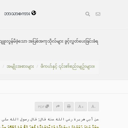
ဘာသာစကား
ျူးလွန်မိခဲ့သော အပြစ်အကုသိုလ်များ ခွင့်လွှတ်ပေးခြင်းခံရ
အမျိုးအစားများ
ဖိကဟ်နှင့် ၎င်း၏စည်းမျဥ်းများ။
PDF
+
-
عن أبي هريرة رضي الله عنه قال: قال رسول الله صلى:
مَنْ صَامَ رَمَضَانَ إِيمَانًا وَاحْتِسَابًا غُفِرَ لَهُ مَا تَقَدَّمَ مِنْ ذ»