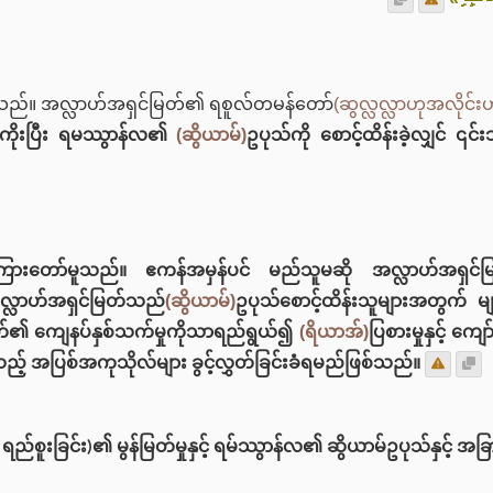
ဲ့သည်။ အလ္လာဟ်အရှင်မြတ်၏ ရစူလ်တမန်တော်
(ဆွလ္လလ္လာဟုအလိုင်းဟ
ော်ကိုးပြီး ရမဿွာန်လ၏
(ဆွိယာမ်)
ဥပုသ်ကို စောင့်ထိန်းခဲ့လျှင် 
့်ကြားတော်မူသည်။ ဧကန်အမှန်ပင် မည်သူမဆို အလ္လာဟ်အရှင်မ
အလ္လာဟ်အရှင်မြတ်သည်
(ဆွိယာမ်)
ဥပုသ်စောင့်ထိန်းသူများအတွက် မ
ြတ်၏ ကျေနပ်နှစ်သက်မှုကိုသာရည်ရွယ်၍
(ရိယာအ်)
ပြစားမှုနှင့် 
ဲ့သည့် အပြစ်အကုသိုလ်များ ခွင့်လွှတ်ခြင်းခံရမည်ဖြစ်သည်။
စူးခြင်း)၏ မွန်မြတ်မှုနှင့် ရမ်ဿွာန်လ၏ ဆွိယာမ်ဥပုသ်နှင့် အခ