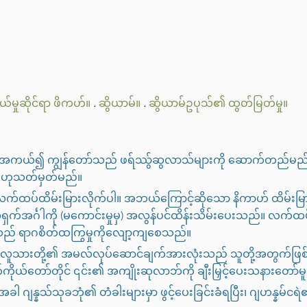
ယ်မှုဆိုင်ရာ ဖိကဟ်။
.
ဆွိယာမ်။
.
ဆွိယာမ်ဥပုသ်၏ ထွတ်မြတ်မှု။
ြပါ။ အကယ်၍ ကျွန်တော်သည် ဖရ်ဿွ်ဆွလာသ်များကို ဆောက်တည်မည်
မ်ဟုသတ်မှတ်မည်။
က လက်ထပ်ထိမ်းမြားလိုက်ပါ။ အဘယ်ကြောင့်ဆိုသော နိကာဟ် ထိမ်းမြ
ှက်အင်္ဂါကို (မကောင်းမှုမှ) အလွန်ပင်ထိန်းသိမ်းပေးသည်။ လက်ထပ်
င်းသည် ရာဂစိတ်ထကြွမှုကိုလျော့ကျစေသည်။
 လူသားတို့၏ အမလ်လုပ်ဆောင်ချက်အားလုံးသည် သူတို့အတွက်ဖြစ်၏။ သိ
ိုယ်‌တော်တိုင် ၎င်း၏ အကျိုးဆုလာဘ်ကို ချီးမြှင့်ပေးသနားတော်မ
္နသ်သုခဘုံ၏ တံခါးများမှာ ဖွင့်ပေးခြင်းခံရပြီး၊ ဂျဟန္နမ်ငရဲ၏ တံခ