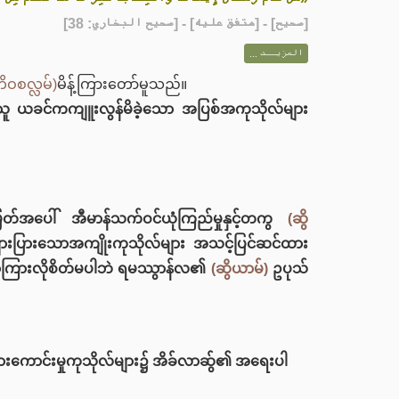
] - [متفق عليه] - [صحيح البخاري: 38]
صحيح
[
المزيــد ...
ိဝစလ္လမ်)
မိန့်ကြားတော်မူသည်။
၎င်းသူ ယခင်ကကျူးလွန်မိခဲ့သော အပြစ်အကုသိုလ်များ
ြတ်အပေါ် အီမာန်သက်ဝင်ယုံကြည်မှုနှင့်တကွ
(ဆွိ
ျားပြားသောအကျိုးကုသိုလ်များ အသင့်ပြင်ဆင်ထား
ကျော်ကြားလိုစိတ်မပါဘဲ ရမဿွာန်လ၏
(ဆွိယာမ်)
ဥပုသ်
ြား‌ကောင်းမှုကုသိုလ်များ၌ အိခ်လာဆ်ွ၏ အရေးပါ