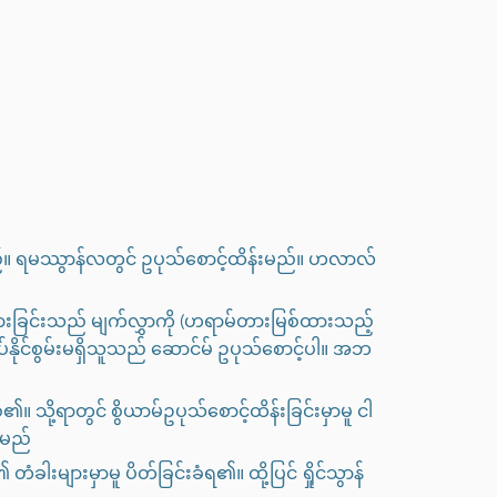
။ ရမဿွာန်လတွင် ဥပုသ်စောင့်ထိန်းမည်။ ဟလာလ်
ားခြင်းသည် မျက်လွှာကို (ဟရာမ်တားမြစ်ထားသည့်
နိုင်စွမ်းမရှိသူသည် ဆောင်မ် ဥပုသ်စောင့်ပါ။ အဘ
ု့ရာတွင် စွိယာမ်ဥပုသ်စောင့်ထိန်းခြင်းမှာမူ ငါ
ူမည်
ါးများမှာမူ ပိတ်ခြင်းခံရ၏။ ထို့ပြင် ရှိုင်သွာန်