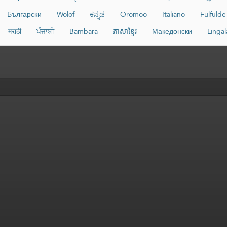
Български
Wolof
ಕನ್ನಡ
Oromoo
Italiano
Fulfulde
मराठी
ਪੰਜਾਬੀ
Bambara
ភាសាខ្មែរ
Македонски
Lingal