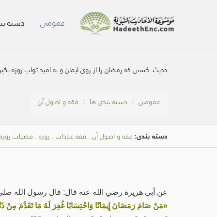
عمومی
دسته بن
حديث:
کسی که رمضان را از روی ایمان و به امید ثواب روزه بگ
عمومی
دسته بندی ها
فقه و اصول آن
دسته بندی:
فقه و اصول آن
.
فقه عبادات
.
روزه
.
فضیلت روزه
عن أبي هريرة رضي الله عنه قال: قال رسول الله صلى 
«مَنْ صَامَ رَمَضَانَ إِيمَانًا وَاحْتِسَابًا غُفِرَ لَهُ مَا تَقَدَّمَ مِنْ ذَنْ