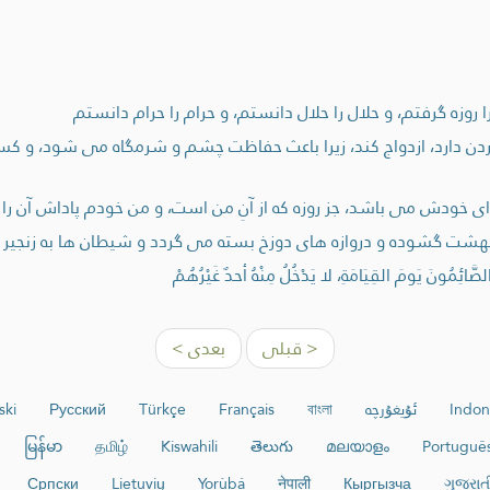
 روزه گرفتم، و حلال را حلال دانستم، و حرام را حرام دانستم
دن دارد، ازدواج كند، زيرا باعث حفاظت چشم و شرمگاه می شود، و كسی ك
برای خودش می باشد، جز روزه که از آنِ من است، و من خودم پاداش آن ر
ی بهشت گشوده و دروازه های دوزخ بسته می گردد و شيطان ها به زنجي
 الصَّائِمُونَ يَومَ القِيَامَةِ، لا يَدْخُلُ مِنْهُ أحدٌ غَيْرُهُمْ
< قبلی
بعدی >
Indon
ئۇيغۇرچە
বাংলা
Français
Türkçe
Русский
ski
မြန်မာ
தமிழ்
Kiswahili
తెలుగు
മലയാളം
Portuguê
Српски
Lietuvių
Yorùbá
नेपाली
Кыргызча
ગુજરાત