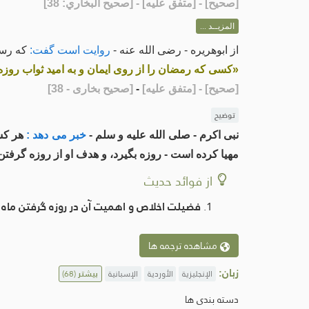
[
صحيح
] - [متفق عليه] - [صحيح البخاري: 38]
المزيــد ...
از ابوهریره - رضی الله عنه -
روایت است گفت:
که رسو
«کسی که رمضان را از روی ایمان و به امید ثواب روزه
[صحیح]
- [متفق علیه]
-
[صحیح بخاری - 38]
توضیح
نبی اکرم - صلی الله علیه و سلم -
خبر می دهد :
هر کسى
مهیا کرده است - روزه بگیرد، و هدف او از روزه گرفت
از فوائد حدیث
فضیلت اخلاص و اهمیت آن در روزه گرفتن ماه م
مشاهده ترجمه ها
زبان:
الإنجليزية
الأوردية
الإسبانية
بیشتر
(68)
دسته بندی ها