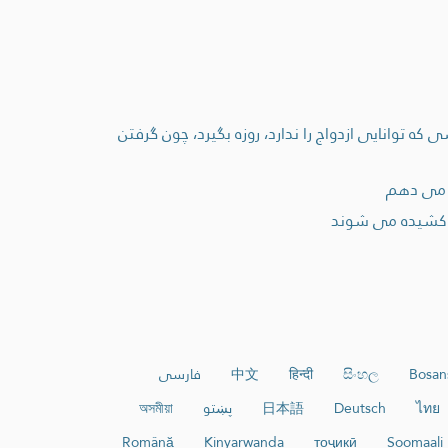
ه توانايی ازدواج را ندارد، روزه بگيرد، چون گرفتن
ا می دهم
ر کشيده می شوند
Bosan
සිංහල
हिन्दी
中文
فارسی
ไทย
Deutsch
日本語
پښتو
অসমীয়া
Română
Kinyarwanda
тоҷикӣ
Soomaali