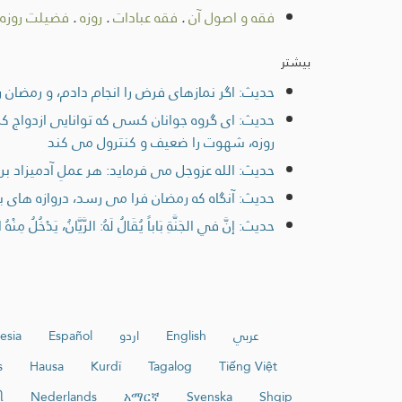
فقه و اصول آن
.
فقه عبادات
.
روزه
.
فضیلت روزه
بیشتر
حديث: اگر نمازهای فرض را انجام دادم، و رمضان را
حديث: ای گروه جوانان كسی كه توانايی ازدواج كر
روزه، شهوت را ضعيف و كنترول می كند
حديث: الله عزوجل می فرماید: هر عملِ آدمیزاد 
حديث: آنگاه که رمضان فرا می رسد، دروازه ها
حديث: إنَّ في الجَنَّةِ بَاباً يُقَالُ لَهُ: الرَّيَّانُ، يَدْخُلُ مِنْهُ
عربي
English
اردو
Español
esia
s
Hausa
Kurdî
Tagalog
Tiếng Việt
ી
Nederlands
አማርኛ
Svenska
Shqip