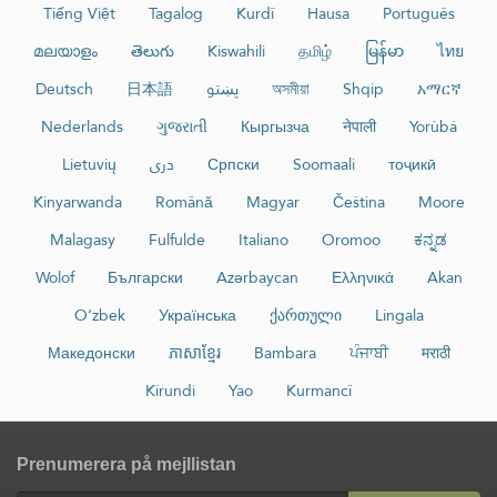
Tiếng Việt
Tagalog
Kurdî
Hausa
Português
മലയാളം
తెలుగు
Kiswahili
தமிழ்
မြန်မာ
ไทย
Deutsch
日本語
پښتو
অসমীয়া
Shqip
አማርኛ
Nederlands
ગુજરાતી
Кыргызча
नेपाली
Yorùbá
Lietuvių
دری
Српски
Soomaali
тоҷикӣ
Kinyarwanda
Română
Magyar
Čeština
Moore
Malagasy
Fulfulde
Italiano
Oromoo
ಕನ್ನಡ
Wolof
Български
Azərbaycan
Ελληνικά
Akan
O‘zbek
Українська
ქართული
Lingala
Македонски
ភាសាខ្មែរ
Bambara
ਪੰਜਾਬੀ
मराठी
Kirundi
Yao
Kurmancî
Prenumerera på mejllistan