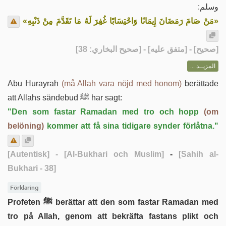
وسلم:
«مَنْ صَامَ رَمَضَانَ إِيمَانًا وَاحْتِسَابًا غُفِرَ لَهُ مَا تَقَدَّمَ مِنْ ذَنْبِهِ»
] - [متفق عليه] - [صحيح البخاري: 38]
صحيح
[
المزيــد ...
Abu Hurayrah
(må Allah vara nöjd med honom)
berättade
att Allahs sändebud ﷺ har sagt:
"Den som fastar Ramadan med tro och hopp
(om
belöning)
kommer att få sina tidigare synder förlåtna."
[Autentisk]
- [Al-Bukhari och Muslim]
-
[Sahih al-
Bukhari - 38]
Förklaring
Profeten ﷺ berättar att den som fastar Ramadan med
tro på Allah, genom att bekräfta fastans plikt och