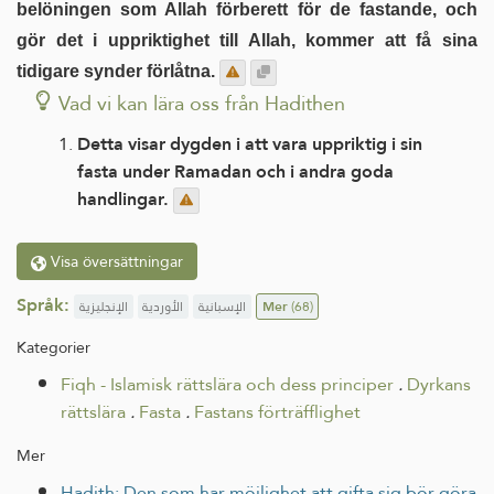
belöningen som Allah förberett för de fastande, och
gör det i uppriktighet till Allah, kommer att få sina
tidigare synder förlåtna.
Vad vi kan lära oss från Hadithen
Detta visar dygden i att vara uppriktig i sin
fasta under Ramadan och i andra goda
handlingar.
Visa översättningar
Språk:
الإنجليزية
الأوردية
الإسبانية
Mer
(68)
Kategorier
Fiqh - Islamisk rättslära och dess principer
.
Dyrkans
rättslära
.
Fasta
.
Fastans förträfflighet
Mer
Hadith: Den som har möjlighet att gifta sig bör göra