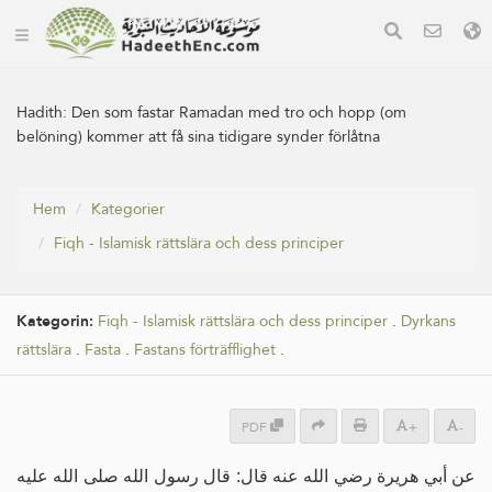
Hadith:
Den som fastar Ramadan med tro och hopp (om
belöning) kommer att få sina tidigare synder förlåtna
Hem
Kategorier
Fiqh - Islamisk rättslära och dess principer
Kategorin:
Fiqh - Islamisk rättslära och dess principer
.
Dyrkans
rättslära
.
Fasta
.
Fastans förträfflighet
.
PDF
+
-
عن أبي هريرة رضي الله عنه قال: قال رسول الله صلى الله عليه