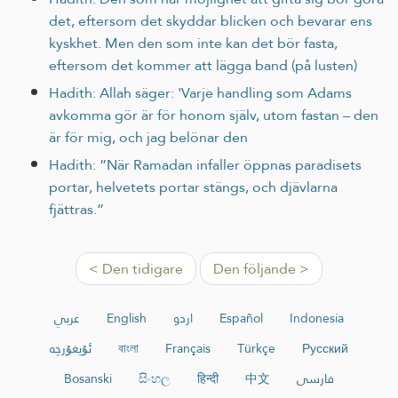
det, eftersom det skyddar blicken och bevarar ens
kyskhet. Men den som inte kan det bör fasta,
eftersom det kommer att lägga band (på lusten)
Hadith: Allah säger: 'Varje handling som Adams
avkomma gör är för honom själv, utom fastan – den
är för mig, och jag belönar den
Hadith: ”När Ramadan infaller öppnas paradisets
portar, helvetets portar stängs, och djävlarna
fjättras.”
< Den tidigare
Den följande >
عربي
English
اردو
Español
Indonesia
ئۇيغۇرچە
বাংলা
Français
Türkçe
Русский
Bosanski
සිංහල
हिन्दी
中文
فارسی