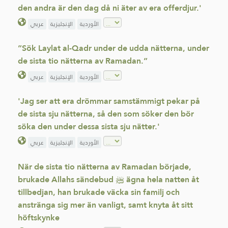
den andra är den dag då ni äter av era offerdjur.'
الأوردية
الإنجليزية
عربي
”Sök Laylat al-Qadr under de udda nätterna, under
de sista tio nätterna av Ramadan.”
الأوردية
الإنجليزية
عربي
'Jag ser att era drömmar samstämmigt pekar på
de sista sju nätterna, så den som söker den bör
söka den under dessa sista sju nätter.'
الأوردية
الإنجليزية
عربي
När de sista tio nätterna av Ramadan började,
brukade Allahs sändebud ﷺ ägna hela natten åt
tillbedjan, han brukade väcka sin familj och
anstränga sig mer än vanligt, samt knyta åt sitt
höftskynke