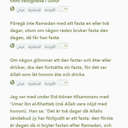
finns välsignelse i Suhur
الأوردية
الإنجليزية
عربي
Föregå inte Ramadan med att fasta en eller två
dagar, utom om någon redan brukar fasta den
dagen, då får han fasta
الأوردية
الإنجليزية
عربي
Om någon glömmer att den fastar och äter eller
dricker, ska den fortsätta sin fasta, för det var
Allah som lät honom äta och dricka
الأوردية
الإنجليزية
عربي
Jag var med under Eid-bönen tillsammans med
'Umar ibn al-Khattab (må Allah vara nöjd med
honom). Han sa: 'Det är två dagar då Allahs
sändebud ﷺ har förbjudit er att fasta: den första
är dagen då ni bryter fastan efter Ramadan, och