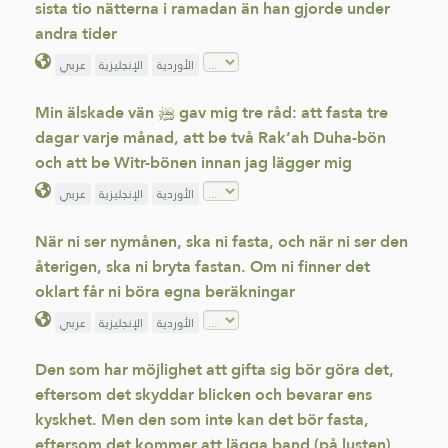
sista tio nätterna i ramadan än han gjorde under
andra tider
الأوردية
الإنجليزية
عربي
Min älskade vän ﷺ gav mig tre råd: att fasta tre
dagar varje månad, att be två Rak’ah Duha-bön
och att be Witr-bönen innan jag lägger mig
الأوردية
الإنجليزية
عربي
När ni ser nymånen, ska ni fasta, och när ni ser den
återigen, ska ni bryta fastan. Om ni finner det
oklart får ni böra egna beräkningar
الأوردية
الإنجليزية
عربي
Den som har möjlighet att gifta sig bör göra det,
eftersom det skyddar blicken och bevarar ens
kyskhet. Men den som inte kan det bör fasta,
eftersom det kommer att lägga band (på lusten)