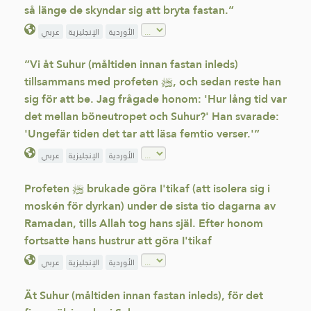
så länge de skyndar sig att bryta fastan.”
الأوردية
الإنجليزية
عربي
”Vi åt Suhur (måltiden innan fastan inleds)
tillsammans med profeten ﷺ, och sedan reste han
sig för att be. Jag frågade honom: 'Hur lång tid var
det mellan böneutropet och Suhur?' Han svarade:
'Ungefär tiden det tar att läsa femtio verser.'”
الأوردية
الإنجليزية
عربي
Profeten ﷺ brukade göra I'tikaf (att isolera sig i
moskén för dyrkan) under de sista tio dagarna av
Ramadan, tills Allah tog hans själ. Efter honom
fortsatte hans hustrur att göra I'tikaf
الأوردية
الإنجليزية
عربي
Ät Suhur (måltiden innan fastan inleds), för det