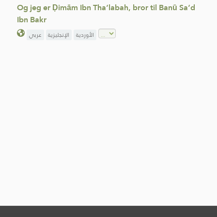
Og jeg er Ḍimām Ibn Tha‘labah, bror til Banū Sa‘d
Ibn Bakr
الأوردية
الإنجليزية
عربي