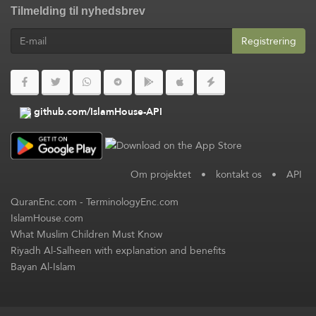
Tilmelding til nyhedsbrev
Registrering
github.com/IslamHouse-API
Om projektet
•
kontakt os
•
API
QuranEnc.com
-
TerminologyEnc.com
IslamHouse.com
What Muslim Children Must Know
Riyadh Al-Salheen with explanation and benefits
Bayan Al-Islam