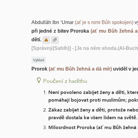
Abdulláh Ibn ‘Umar
(ať je s nimi Bůh spokojen)
vy
při jedné z bitev Proroka
(ať mu Bůh žehná a 
dětí.
[Správný(Sahíh)]
- [Je na něm shoda.(Al-Buchá
Výklad
Prorok
(ať mu Bůh žehná a dá mír)
uviděl v je
Poučení z hadíthu
Není povoleno zabíjet ženy a děti, které 
pomáhají bojovat proti muslimům; pokud 
Zákaz zabíjet ženy a děti, protože neboj
pravdě dostala ke všem lidem na světě
Milosrdnost Proroka (ať mu Bůh žehná a 