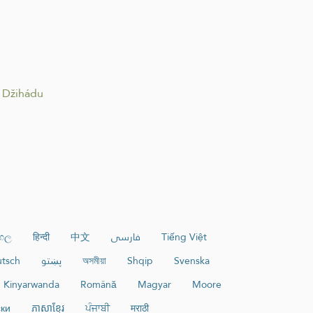
i Džihádu
ංහල
हिन्दी
中文
فارسی
Tiếng Việt
tsch
پښتو
অসমীয়া
Shqip
Svenska
Kinyarwanda
Română
Magyar
Moore
ки
ភាសាខ្មែរ
ਪੰਜਾਬੀ
मराठी