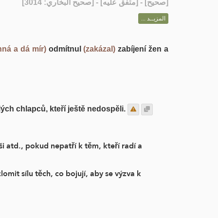
] - [متفق عليه] - [صحيح البخاري: 3014]
صحيح
[
المزيــد ...
ná a dá mír)
odmítnul
(zakázal)
zabíjení žen a
ých chlapců, kteří ještě nedospěli.
ši atd., pokud nepatří k těm, kteří radí a
omit sílu těch, co bojují, aby se výzva k