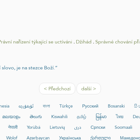
Právní nařízení týkající se uctíváni
.
Džihád
.
Správné chování př
 slovo, je na stezce Boží.”
< Předchozí
další >
nesia
ئۇيغۇرچە
বাংলা
Türkçe
Русский
Bosanski
සි
മലയാളം
తెలుగు
Kiswahili
தமிழ்
မြန်မာ
ไทย
Deu
नेपाली
Yorùbá
Lietuvių
دری
Српски
Soomaali
Wolof
Azərbaycan
Українська
ქართული
Македонс