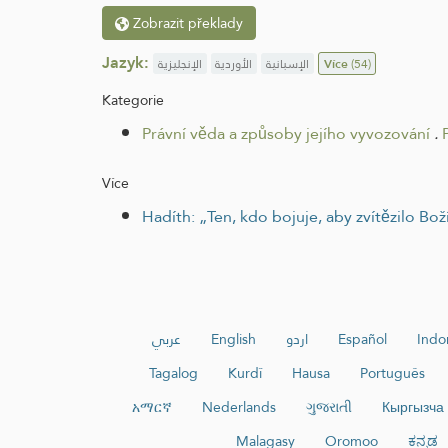
Zobrazit překlady
Jazyk:
الإنجليزية
الأوردية
الإسبانية
Více
(54)
Kategorie
Právní věda a způsoby jejího vyvozování
.
Více
Hadíth: „Ten, kdo bojuje, aby zvítězilo Boží
عربي
English
اردو
Español
Indo
Tagalog
Kurdî
Hausa
Português
አማርኛ
Nederlands
ગુજરાતી
Кыргызча
Malagasy
Oromoo
ಕನ್ನಡ