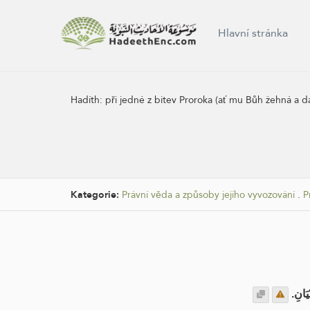
Hlavní stránka
Hadíth:
při jedné z bitev Proroka (ať mu Bůh žehná a dá
Kategorie:
Právní věda a způsoby jejího vyvozování
.
P
ْيَانِ