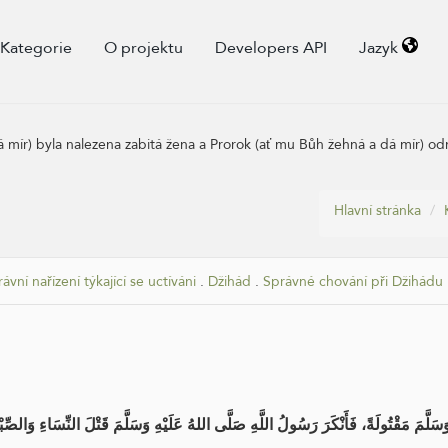
Kategorie
O projektu
Developers API
Jazyk
 mír) byla nalezena zabitá žena a Prorok (ať mu Bůh žehná a dá mír) odmí
Hlavní stránka
rávní nařízení týkající se uctíváni
.
Džihád
.
Správné chování při Džihádu
َلَّمَ مَقْتُولَةً، فَأَنْكَرَ رَسُولُ اللَّهِ صَلَّى اللهُ عَلَيْهِ وَسَلَّمَ قَتْلَ النِّسَاءِ وَالصِّب