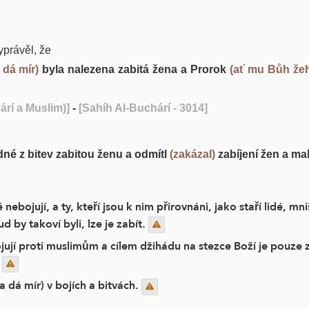
právěl, že
dá mír)
byla nalezena zabitá žena a Prorok
(ať mu Bůh žeh
rí a Muslim)]
-
[Sahíh Al-Buchárí - 3014]
dné z bitev zabitou ženu a odmítl
(zakázal)
zabíjení žen a mal
nebojují, a ty, kteří jsou k nim přirovnáni, jako staří lidé, mni
by takoví byli, lze je zabít.
ují proti muslimům a cílem džihádu na stezce Boží je pouze zl
.
dá mír) v bojích a bitvách.