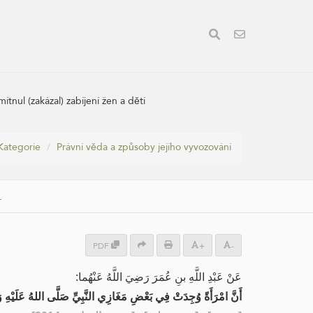
tnul (zakázal) zabíjení žen a dětí
Kategorie
Právní věda a způsoby jejího vyvozování
.
PDF
+
-
عَنْ عَبْدِ اللَّهِ بنِ عُمَرَ رَضِيَ اللَّهُ عَنْهُما:
أَنَّ امْرَأَةً وُجِدَتْ فِي بَعْضِ مَغَازِي النَّبِيِّ صَلَّى اللهُ عَلَيْهِ وَس.