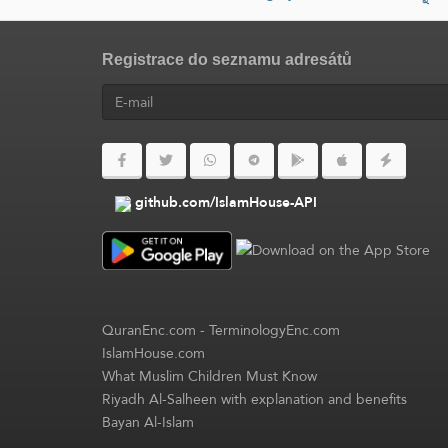
Registrace do seznamu adresátů
github.com/IslamHouse-API
QuranEnc.com
-
TerminologyEnc.com
IslamHouse.com
What Muslim Children Must Know
Riyadh Al-Salheen with explanation and benefits
Bayan Al-Islam