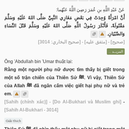
عَنْ عَبْدِ اللَّهِ بنِ عُمَرَ رَضِيَ اللَّهُ عَنْهُما:
أَنَّ امْرَأَةً وُجِدَتْ فِي بَعْضِ مَغَازِي النَّبِيِّ صَلَّى اللهُ عَلَيْهِ وَسَلَّمَ
مَقْتُولَةً، فَأَنْكَرَ رَسُولُ اللَّهِ صَلَّى اللهُ عَلَيْهِ وَسَلَّمَ قَتْلَ النِّسَاءِ
وَالصِّبْيَانِ.
] - [متفق عليه] - [صحيح البخاري: 3014]
صحيح
[
المزيــد ...
Ông 'Abdullah bin 'Umar thuật lại:
Rằng một người phụ nữ được tìm thấy bị giết trong
một số trận chiến của Thiên Sứ ﷺ. Vì vậy, Thiên Sứ
của Allah ﷺ đã ngăn cấm việc giết hại phụ nữ và trẻ
em.
[Sahih (chính xác)]
- [Do Al-Bukhari và Muslim ghi]
-
[Sahih Al-Bukhari - 3014]
Giải thích