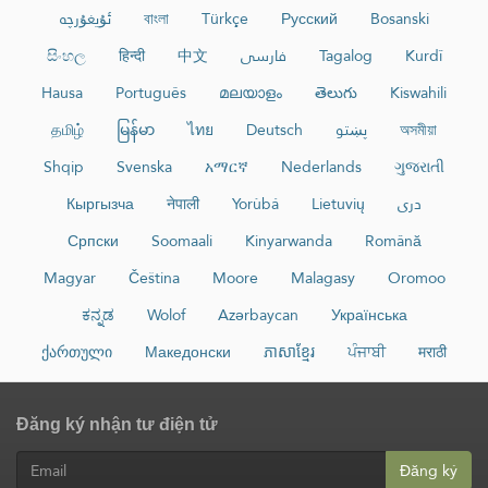
ئۇيغۇرچە
বাংলা
Türkçe
Русский
Bosanski
සිංහල
हिन्दी
中文
فارسی
Tagalog
Kurdî
Hausa
Português
മലയാളം
తెలుగు
Kiswahili
தமிழ்
မြန်မာ
ไทย
Deutsch
پښتو
অসমীয়া
Shqip
Svenska
አማርኛ
Nederlands
ગુજરાતી
Кыргызча
नेपाली
Yorùbá
Lietuvių
دری
Српски
Soomaali
Kinyarwanda
Română
Magyar
Čeština
Moore
Malagasy
Oromoo
ಕನ್ನಡ
Wolof
Azərbaycan
Українська
ქართული
Македонски
ភាសាខ្មែរ
ਪੰਜਾਬੀ
मराठी
Đăng ký nhận tư điện tử
Đăng ký