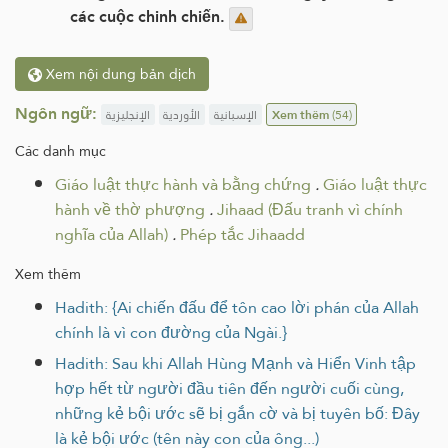
các cuộc chinh chiến.
Xem nội dung bản dịch
Ngôn ngữ:
الإنجليزية
الأوردية
الإسبانية
Xem thêm
(54)
Các danh mục
Giáo luật thực hành và bằng chứng
.
Giáo luật thực
hành về thờ phượng
.
Jihaad (Đấu tranh vì chính
nghĩa của Allah)
.
Phép tắc Jihaadd
Xem thêm
Hadith: {Ai chiến đấu để tôn cao lời phán của Allah
chính là vì con đường của Ngài.}
Hadith: Sau khi Allah Hùng Mạnh và Hiển Vinh tập
hợp hết từ người đầu tiên đến người cuối cùng,
những kẻ bội ước sẽ bị gắn cờ và bị tuyên bố: Đây
là kẻ bội ước (tên này con của ông...)