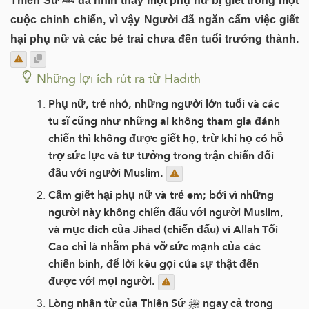
Thiên Sứ ﷺ đã nhìn thấy một phụ nữ bị giết trong một
cuộc chinh chiến, vì vậy Người đã ngăn cấm việc giết
hại phụ nữ và các bé trai chưa đến tuổi trưởng thành.
Những lợi ích rút ra từ Hadith
Phụ nữ, trẻ nhỏ, những người lớn tuổi và các
tu sĩ cũng như những ai không tham gia đánh
chiến thì không được giết họ, trừ khi họ có hỗ
trợ sức lực và tư tưởng trong trận chiến đối
đầu với người Muslim.
Cấm giết hại phụ nữ và trẻ em; bởi vì những
người này không chiến đấu với người Muslim,
và mục đích của Jihad (chiến đấu) vì Allah Tối
Cao chỉ là nhằm phá vỡ sức mạnh của các
chiến binh, để lời kêu gọi của sự thật đến
được với mọi người.
Lòng nhân từ của Thiên Sứ ﷺ ngay cả trong