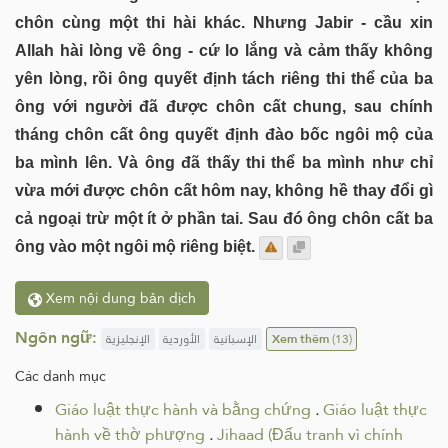
chôn cùng một thi hài khác. Nhưng Jabir - cầu xin
Allah hài lòng về ông - cứ lo lắng và cảm thấy không
yên lòng, rồi ông quyết định tách riêng thi thể của ba
ông với người đã được chôn cất chung, sau chính
tháng chôn cất ông quyết định đào bốc ngôi mộ của
ba mình lên. Và ông đã thấy thi thể ba mình như chỉ
vừa mới được chôn cất hôm nay, không hề thay đổi gì
cả ngoại trừ một ít ở phần tai. Sau đó ông chôn cất ba
ông vào một ngôi mộ riêng biệt.
Xem nội dung bản dịch
Ngôn ngữ:
الإنجليزية
الأوردية
الإسبانية
Xem thêm
(13)
Các danh mục
Giáo luật thực hành và bằng chứng
.
Giáo luật thực
hành về thờ phượng
.
Jihaad (Đấu tranh vì chính