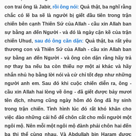
con trai ông là Jabir,
rồi ông nói:
Quả thật, ba nghĩ rằng
chắc có lẽ ba sẽ là người bị giết đầu tiên trong trận
chiến bên cạnh Thiên Sứ của Allah - cầu xin Allah ban
sự bằng an đến Người - và đó là ngày cận kề của trận
chiến Uhud,
sau đó ông căn dặn:
Quả thật, ba rất yêu
thương con và Thiên Sứ của Allah - cầu xin Allah ban
sự bằng an đến Người - và ông còn dặn rằng hãy trả
nợ thay ba nếu ba còn thiếu nợ một ai khác và hãy
nhắn nhủ họ bằng lời nói và cử chỉ tốt đẹp như những
người anh em. Sau đó khi cuộc chiến diễn ra, ông -
cầu xin Allah hai lòng về ông - đã giết được bảy mươi
tên địch, nhưng cũng ngày hôm đó ông đã hy sinh
trong trận chiến. Tình hình lúc đó rất khó khăn cho
việc đào những cái hố để chôn cất cho mỗi người một
ngôi mộ. Nên mỗi một ngôi mộ đành phải chôn hai đến
ba thi thể cùng nhau. Và Abdullah bin Haram được