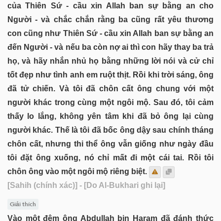
của Thiên Sứ - cầu xin Allah ban sự bằng an cho
Người - và chắc chắn rằng ba cũng rất yêu thương
con cũng như Thiên Sứ - cầu xin Allah ban sự bằng an
đến Người - và nếu ba còn nợ ai thì con hãy thay ba trả
họ, và hãy nhắn nhủ họ bằng những lời nói và cử chỉ
tốt đẹp như tình anh em ruột thịt. Rồi khi trời sáng, ông
đã tử chiến. Và tôi đã chôn cất ông chung với một
người khác trong cùng một ngôi mộ. Sau đó, tôi cảm
thấy lo lắng, không yên tâm khi đã bỏ ông lại cùng
người khác. Thế là tôi đã bốc ông dậy sau chính tháng
chôn cất, nhưng thi thể ông vẫn giống như ngày đầu
tôi đặt ông xuống, nó chỉ mất đi một cái tai. Rồi tôi
chôn ông vào một ngôi mộ riêng biệt.
[Sahih (chính xác)]
- [Do Al-Bukhari ghi lại]
Giải thích
Vào một đêm ông Abdullah bin Haram đã đánh thức