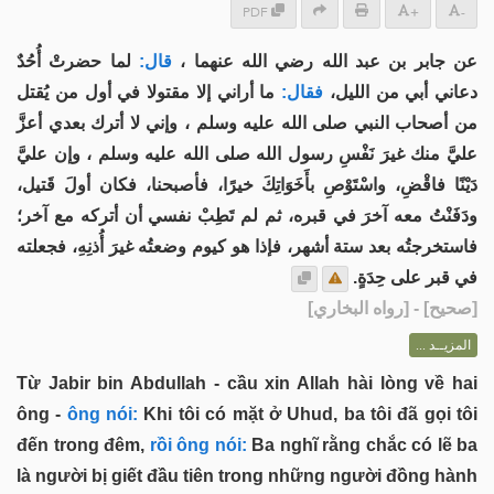
PDF
+
-
عن جابر بن عبد الله رضي الله عنهما ،
قال:
لما حضرتْ أُحُدٌ
دعاني أبي من الليل،
فقال:
ما أراني إلا مقتولا في أول من يُقتل
من أصحاب النبي صلى الله عليه وسلم ، وإني لا أترك بعدي أعزَّ
عليَّ منك غيرَ نَفْسِ رسول الله صلى الله عليه وسلم ، وإن عليَّ
دَيْنًا فاقْضِ، واسْتَوْصِ بأَخَوَاتِكَ خيرًا، فأصبحنا، فكان أولَ قَتيل،
ودَفَنْتُ معه آخرَ في قبره، ثم لم تَطِبْ نفسي أن أتركه مع آخر؛
فاستخرجتُه بعد ستة أشهر، فإذا هو كيوم وضعتُه غيرَ أُذنِهِ، فجعلته
في قبر على حِدَةٍ.
] - [رواه البخاري]
صحيح
[
المزيــد ...
Từ Jabir bin Abdullah - cầu xin Allah hài lòng về hai
ông -
ông nói:
Khi tôi có mặt ở Uhud, ba tôi đã gọi tôi
đến trong đêm,
rồi ông nói:
Ba nghĩ rằng chắc có lẽ ba
là người bị giết đầu tiên trong những người đồng hành