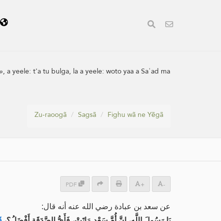
ã
 yeele: t'a tu bulga, la a yeele: woto yaa a Saʿad ma
Zu-raoogã
Sagsã
Fighu wã ne Yẽgã
PDF
+
-
عن سعد بن عبادة رضي الله عنه أنه قال:
يَا رَسُولَ اللَّهِ، إِنَّ أُمَّ سَعْدٍ مَاتَتْ، فَأَيُّ الصَّدَقَةِ أَفْضَلُ؟،
ق: