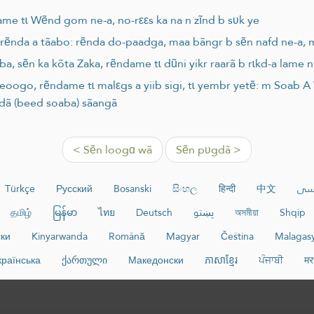
me tɩ Wẽnd gom ne-a, no-rεεs ka na n zĩnd b sʋk ye
e rẽnda a tãabo: rẽnda do-paadga, maa bãngr b sẽn nafd ne-a,
ba, sẽn ka kõta Zaka, rẽndame tɩ dũni yikr raarã b rɩkd-a lame
eoogo, rẽndame tɩ malεgs a yiib sigi, tɩ yembr yetẽ: m Soab A
dã (beed soaba) sãangã
< Sẽn loogɑ wã
Sẽn pʋgdã >
Türkçe
Русский
Bosanski
සිංහල
हिन्दी
中文
سی
தமிழ்
မြန်မာ
ไทย
Deutsch
پښتو
অসমীয়া
Shqip
ки
Kinyarwanda
Română
Magyar
Čeština
Malagas
країнська
ქართული
Македонски
ភាសាខ្មែរ
ਪੰਜਾਬੀ
मर