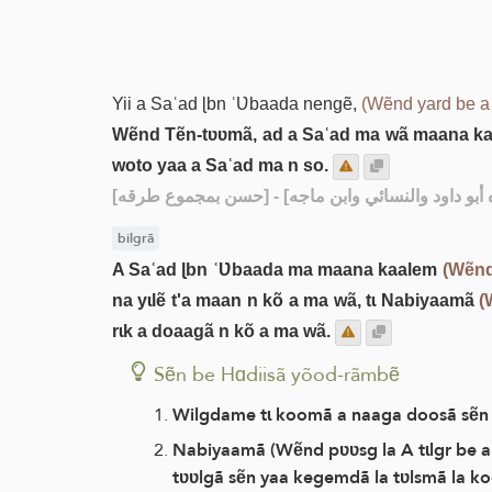
Yii a Saʿad ɭbn ʿƲbaada nengẽ,
(Wẽnd yard be a
Wẽnd Tẽn-tʋʋmã, ad a Saʿad ma wã maana kaa
woto yaa a Saʿad ma n so.
[حسن بمجموع طرقه]
bilgrã
A Saʿad ɭbn ʿƲbaada ma maana kaalem
(Wẽnd
na yɩlẽ t'a maan n kõ a ma wã, tɩ Nabiyaamã
(
rɩk a doaagã n kõ a ma wã.
Sẽn be Hɑdiisã yõod-rãmbẽ
Wilgdame tɩ koomã a naaga doosã sẽn
Nabiyaamã (Wẽnd pʋʋsg la A tɩlgr be a y
tʋʋlgã sẽn yaa kegemdã la tʋlsmã la 