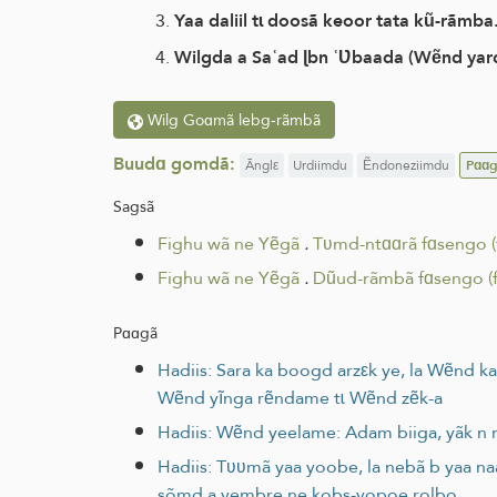
Yaa daliil tɩ doosã keoor tata kũ-rãmba
Wilgda a Saʿad ɭbn ʿƲbaada (Wẽnd yard
Wilg Goɑmã lebg-rãmbã
Buudɑ gomdã:
Ãnglε
Urdiimdu
Ẽndoneziimdu
Pɑɑg
Sagsã
Fighu wã ne Yẽgã
.
Tʋmd-ntɑɑrã fɑsengo (
Fighu wã ne Yẽgã
.
Dũud-rãmbã fɑsengo (f
Pɑɑgã
Hadiis: Sara ka boogd arzεk ye, la Wẽnd ka
Wẽnd yĩnga rẽndame tɩ Wẽnd zẽk-a
Hadiis: Wẽnd yeelame: Adam biiga, yãk n n
Hadiis: Tʋʋmã yaa yoobe, la nebã b yaa naase,
sõmd a yembre ne kobs-yopoe rolbo