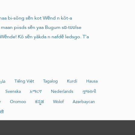
 maa bi-sõng sẽn kot Wẽnd n kõt-a
 n maan piisds sẽn yaa Bugum sɑ-tʋʋlse
 Wẽnde! Kõ sẽn yãkda n nafdẽ ledsgo. T'a
فار
Tiếng Việt
Tagalog
Kurdî
Hausa
Svenska
አማርኛ
Nederlands
ગુજરાતી
y
Oromoo
ಕನ್ನಡ
Wolof
Azərbaycan
ाठी