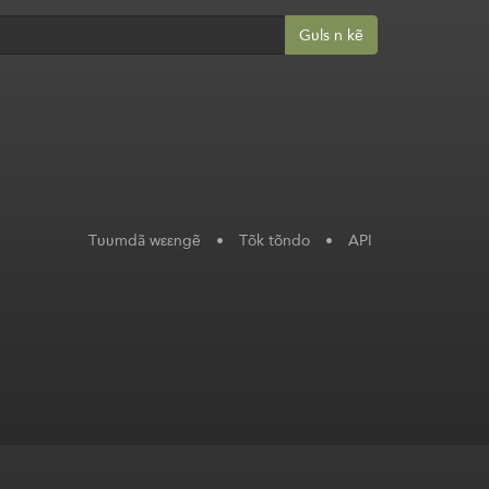
Gʋls n kẽ
Tʋʋmdã wεεngẽ
•
Tõk tõndo
•
API