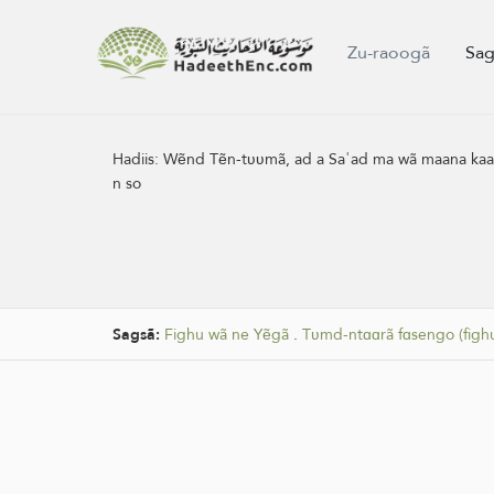
Zu-raoogã
Sag
Hadiis:
Wẽnd Tẽn-tʋʋmã, ad a Saʿad ma wã maana kaalem
n so
Sagsã:
Fighu wã ne Yẽgã
.
Tʋmd-ntɑɑrã fɑsengo (figh