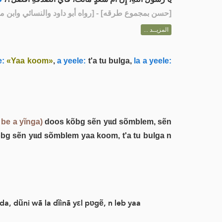
رواه أبو داود والنسائي وابن ماجه] - ]
حسن بمجموع طرقه
[
المزيــد ...
e:
«Yaa koom»
,
a yeele:
t'a tu bulga,
la a yeele:
 be a yĩnga)
doos kõbg sẽn yɩɩd sõmblem, sẽn
õbg sẽn yɩɩd sõmblem yaa koom, t'a tu bulga n
a, dũni wã la dĩinã yεl pʋgẽ, n leb yaa