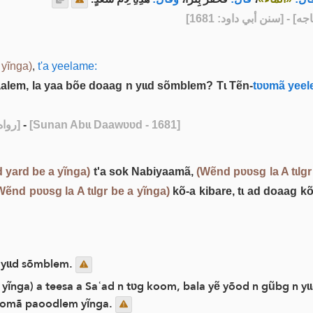
] - [[سنن أبي داود: 1681
 yĩnga)
,
t'a yeelame:
lem, la yaa bõe doaag n yɩɩd sõmblem? Tɩ Tẽn-
tʋʋmã yeel
- [رواه أبو داود والنسائي وابن ماجه]
-
[Sunan Abɩɩ Daawʋʋd - 1681]
 yard be a yĩnga)
t'a sok Nabiyaamã,
(Wẽnd pʋʋsg la A tɩlgr
Wẽnd pʋʋsg la A tɩlgr be a yĩnga)
kõ-a kibare, tɩ ad doaag k
 yɩɩd sõmblem.
ĩnga) a teesa a Saʿad n tʋg koom, bala yẽ yõod n gũbg n yɩɩd
koomã paoodlem yĩnga.