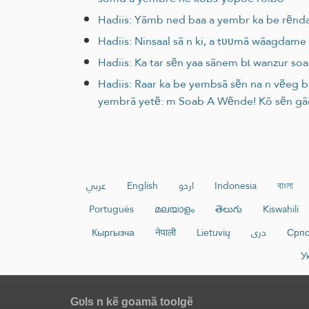
Hadiis: Yãmb ned baa a yembr ka be rẽnda
Hadiis: Ninsaal sã n ki, a tʋʋmã wãagdam
Hadiis: Ka tar sẽn yaa sãnem bɩ wanzur soa
Hadiis: Raar ka be yembsã sẽn na n vẽeg b
yembrã yetẽ: m Soab A Wẽnde! Kõ sẽn gã
عربي
English
اردو
Indonesia
বাংলা
Português
മലയാളം
తెలుగు
Kiswahili
Кыргызча
नेपाली
Lietuvių
دری
Српс
У
Gʋls n kẽ goamã toolgẽ