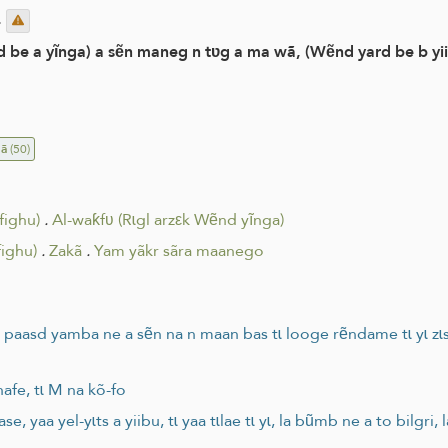
.
 be a yĩnga) a sẽn maneg n tʋg a ma wã, (Wẽnd yard be b yii
ã
(50)
fighu)
.
Al-waƙfʋ (Rɩgl arzεk Wẽnd yĩnga)
ighu)
.
Zakã
.
Yam yãkr sãra maanego
 paasd yamba ne a sẽn na n maan bas tɩ looge rẽndame tɩ yɩ zɩ
afe, tɩ M na kõ-fo
 yaa yel-yɩts a yiibu, tɩ yaa tɩlae tɩ yɩ, la bũmb ne a to bilgri,