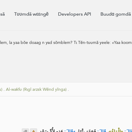
sã
Tʋʋmdã wεεngẽ
Developers API
Buudɑ gomd
, la yaa bõe doaag n yɩɩd sõmblem? Tɩ Tẽn-tʋʋmã yeele: «Yaa koom», a
u)
.
Al-waƙfʋ (Rɩgl arzεk Wẽnd yĩnga)
.
هَذِهِ لِأُمِّ سَعْدٍ.
وَقَالَ:
فَحَفَرَ بِئْرًا،
قَالَ:
،
«الْمَاءُ»
َالَ