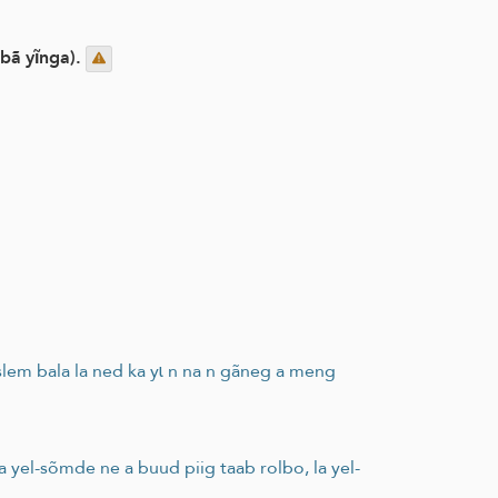
bã yĩnga).
slem bala la ned ka yɩ n na n gãneg a meng
 la yel-sõmde ne a buud piig taab rolbo, la yel-