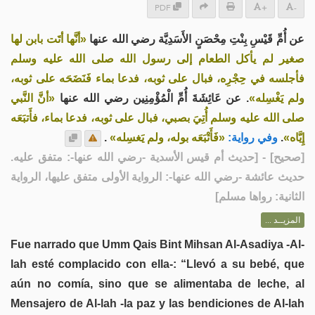
PDF
+
-
عن أُمِّ قَيْسِ بِنْتِ مِحْصَنٍ الأَسَدِيَّة رضي الله عنها
«أنَّها أتَت بابن لها
صغير لم يأكل الطعام إلى رسول الله صلى الله عليه وسلم
فأجلسه في حِجْرِه، فبال على ثوبه، فدعا بماء فَنَضَحَه على ثوبه،
ولم يَغْسِله»
. عن عَائِشَةَ أُمِّ الْمُؤْمِنِين رضي الله عنها
«أنَّ النَّبي
صلى الله عليه وسلم أُتِيَ بصبي، فبال على ثوبه، فدعا بماء، فأَتبَعَه
.
«فَأَتْبَعَه بوله، ولم يَغسِله»
وفي رواية:
.
إِيَّاه»
] - [حديث أم قيس الأسدية -رضي الله عنها-: متفق عليه.
صحيح
[
حديث عائشة -رضي الله عنها-: الرواية الأولى متفق عليها، الرواية
الثانية: رواها مسلم]
المزيــد ...
Fue narrado que Umm Qais Bint Mihsan Al-Asadiya -Al-
lah esté complacido con ella-: “Llevó a su bebé, que
aún no comía, sino que se alimentaba de leche, al
Mensajero de Al-lah -la paz y las bendiciones de Al-lah