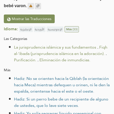
bebé varon.
Mostrar las Traducciones
Idioma:
الإنجليزية
الأوردية
الإندونيسية
Más
(33)
Las Categorías
La jurisprudencia islámica y sus fundamentos
.
Fiqh
al-‘ibada (jurisprudencia islámica en la adoración).
.
Purificación.
.
Eliminación de inmundicias.
Más
Hadiz: No se orienten hacia la Qiblah (la orientación
hacia Meca) mientras defequen u orinen, ni le den la
espalda, orientense hacia el este o el oeste.
Hadiz: Si un perro bebe de un recipiente de alguno
de ustedes, que lo lave siete veces.
Hadiz: Yo solía segregar líquido preseminal con