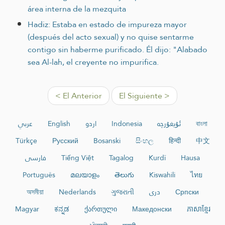
área interna de la mezquita
Hadiz: Estaba en estado de impureza mayor
(después del acto sexual) y no quise sentarme
contigo sin haberme purificado. Él dijo: "Alabado
sea Al-lah, el creyente no impurifica.
< El Anterior
El Siguiente >
عربي
English
اردو
Indonesia
ئۇيغۇرچە
বাংলা
Türkçe
Русский
Bosanski
සිංහල
हिन्दी
中文
فارسی
Tiếng Việt
Tagalog
Kurdî
Hausa
Português
മലയാളം
తెలుగు
Kiswahili
ไทย
অসমীয়া
Nederlands
ગુજરાતી
دری
Српски
Magyar
ಕನ್ನಡ
ქართული
Македонски
ភាសាខ្មែរ