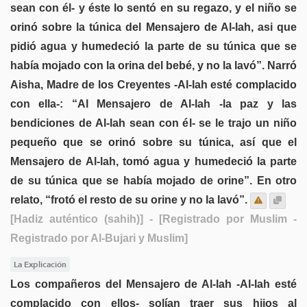
sean con él- y éste lo sentó en su regazo, y el niño se
orinó sobre la túnica del Mensajero de Al-lah, asi que
pidió agua y humedeció la parte de su túnica que se
había mojado con la orina del bebé, y no la lavó”. Narró
Aisha, Madre de los Creyentes -Al-lah esté complacido
con ella-: “Al Mensajero de Al-lah -la paz y las
bendiciones de Al-lah sean con él- se le trajo un niño
pequeño que se orinó sobre su túnica, así que el
Mensajero de Al-lah, tomó agua y humedeció la parte
de su túnica que se había mojado de orine”. En otro
relato, “frotó el resto de su orine y no la lavó”.
[Hadiz auténtico (sahih)]
- [Registrado por Muslim -
Registrado por Al-Bujari y Muslim]
La Explicación
Los compañeros del Mensajero de Al-lah -Al-lah esté
complacido con ellos- solían traer sus hijos al