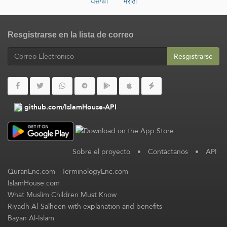
ਪੰਜਾਬੀ
मराठी
Resgistrarse en la lista de correo
Resgistrarse
github.com/IslamHouse-API
Sobre el proyecto
•
Contáctanos
•
API
QuranEnc.com
-
TerminologyEnc.com
IslamHouse.com
What Muslim Children Must Know
Riyadh Al-Salheen with explanation and benefits
Bayan Al-Islam