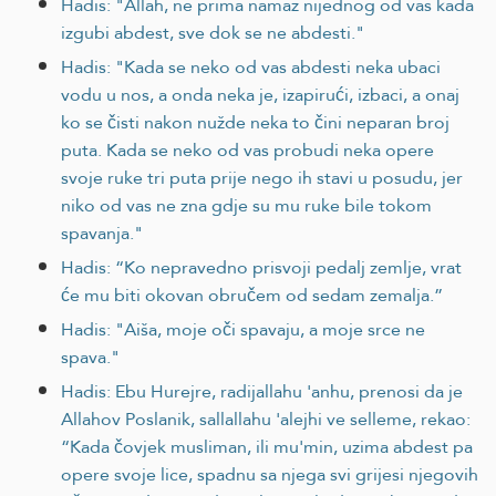
Hadis: "Allah, ne prima namaz nijednog od vas kada
izgubi abdest, sve dok se ne abdesti."
Hadis: "Kada se neko od vas abdesti neka ubaci
vodu u nos, a onda neka je, izapirući, izbaci, a onaj
ko se čisti nakon nužde neka to čini neparan broj
puta. Kada se neko od vas probudi neka opere
svoje ruke tri puta prije nego ih stavi u posudu, jer
niko od vas ne zna gdje su mu ruke bile tokom
spavanja."
Hadis: “Ko nepravedno prisvoji pedalj zemlje, vrat
će mu biti okovan obručem od sedam zemalja.”
Hadis: "Aiša, moje oči spavaju, a moje srce ne
spava."
Hadis: Ebu Hurejre, radijallahu 'anhu, prenosi da je
Allahov Poslanik, sallallahu 'alejhi ve selleme, rekao:
“Kada čovjek musliman, ili mu'min, uzima abdest pa
opere svoje lice, spadnu sa njega svi grijesi njegovih