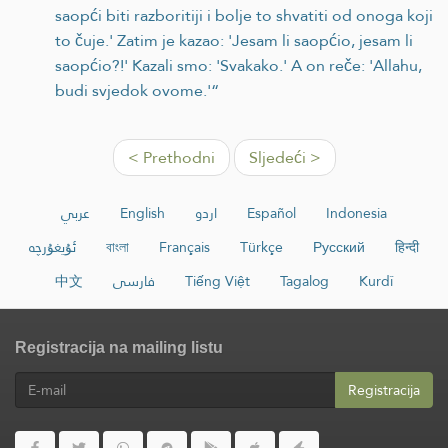
saopći biti razboritiji i bolje to shvatiti od onoga koji
to čuje.' Zatim je kazao: 'Jesam li saopćio, jesam li
saopćio?!' Kazali smo: 'Svakako.' A on reče: 'Allahu,
budi svjedok ovome.'“
< Prethodni
Sljedeći >
عربي
English
اردو
Español
Indonesia
ئۇيغۇرچە
বাংলা
Français
Türkçe
Русский
हिन्दी
中文
فارسی
Tiếng Việt
Tagalog
Kurdî
Registracija na mailing listu
Registracija