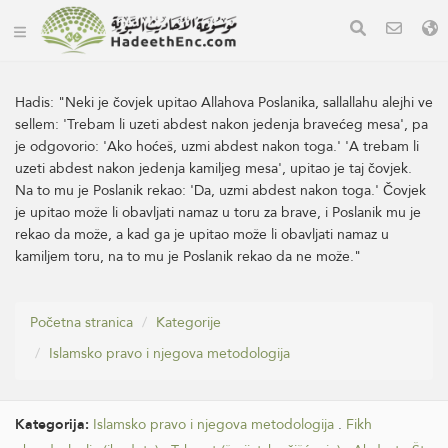
Hadis:
"Neki je čovjek upitao Allahova Poslanika, sallallahu alejhi ve
sellem: 'Trebam li uzeti abdest nakon jedenja bravećeg mesa', pa
je odgovorio: 'Ako hoćeš, uzmi abdest nakon toga.' 'A trebam li
uzeti abdest nakon jedenja kamiljeg mesa', upitao je taj čovjek.
Na to mu je Poslanik rekao: 'Da, uzmi abdest nakon toga.' Čovjek
je upitao može li obavljati namaz u toru za brave, i Poslanik mu je
rekao da može, a kad ga je upitao može li obavljati namaz u
kamiljem toru, na to mu je Poslanik rekao da ne može."
Početna stranica
Kategorije
Islamsko pravo i njegova metodologija
Kategorija:
Islamsko pravo i njegova metodologija
.
Fikh