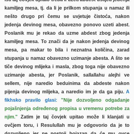
kamiljeg mesa, tj. da li je prilkom stupanja u namaz ili
nešto drugo pri čemu se uvjetuje čistoća, nakon
jedenja devinog mesa, obavezno ponovo uzeti abest.
Poslanik mu je rekao da uzme abdest zbog jedenja
kamiljeg mesa. To znači da je nakon jedenja devinog
mesa, pa makar to bila i neznatna količina, zarad
stupanja u namaz obavezno uzimanje abesta. A što se
tiče devinog mlijeka i masla, zbog toga nije obavezno
uzimanje abesta, jer Poslanik, sallallahu alejhi ve
sellem, nije naredio beduinima da abdeste nakon
pijenja devinog mlijeka, a naredio im je da ga piju.
A
fikhsko pravilo glasi:
"Nije dozvoljeno odgađanje
pojašnjenja određenog propisa u vremenu potrebe za
njim."
Zatim je taj čovjek upitao može li klanjati u
ovčjem toru, i Resulullah mu je odgovorio da je to
dozvoljeno jer ne postoji bojazan da će mu ovce