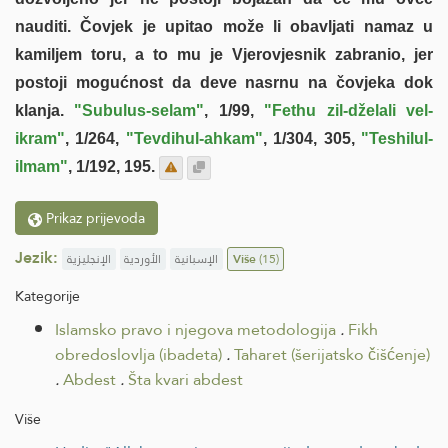
nauditi. Čovjek je upitao može li obavljati namaz u
kamiljem toru, a to mu je Vjerovjesnik zabranio, jer
postoji mogućnost da deve nasrnu na čovjeka dok
klanja.
"Subulus-selam"
, 1/99,
"Fethu zil-dželali vel-
ikram"
, 1/264,
"Tevdihul-ahkam"
, 1/304, 305,
"Teshilul-
ilmam"
, 1/192, 195.
Prikaz prijevoda
Jezik:
الإنجليزية
الأوردية
الإسبانية
Više
(15)
Kategorije
Islamsko pravo i njegova metodologija
.
Fikh
obredoslovlja (ibadeta)
.
Taharet (šerijatsko čišćenje)
.
Abdest
.
Šta kvari abdest
Više