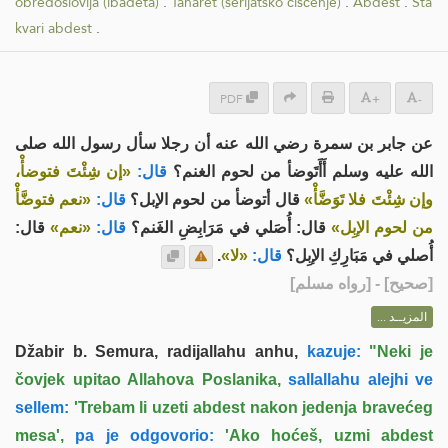
obredoslovlja (ibadeta)
.
Taharet (šerijatsko čišćenje)
.
Abdest
.
Šta
kvari abdest
.
PDF
+
-
عن جابر بن سمرة رضي الله عنه أن رجلا سأل رسول الله صلى
الله عليه وسلم أَأَتَوضأ من لحوم الغنم؟
قال:
«إن شِئْتَ فتوضأْ،
وإن شِئْتَ فلا تَوَضَّأْ»
قال أتوضأ من لحوم الإبل؟
قال:
«نعم فتوضَّأْ
من لحوم الإبِل»
قال: أُصَلي في مَرَابِضِ الغَنم؟
قال:
«نعم»
قال:
.
«لا»
قال:
أُصلي في مَبَارِكِ الإبِل؟
] - [رواه مسلم]
صحيح
[
المزيــد ...
Džabir b. Semura, radijallahu anhu,
kazuje:
"Neki je
čovjek upitao Allahova Poslanika,
sallallahu alejhi ve
sellem:
'Trebam li uzeti abdest nakon jedenja bravećeg
mesa',
pa je odgovorio:
'Ako hoćeš, uzmi abdest