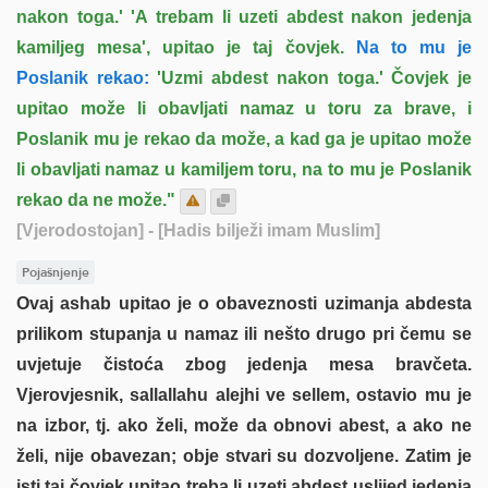
nakon toga.' 'A trebam li uzeti abdest nakon jedenja
kamiljeg mesa', upitao je taj čovjek.
Na to mu je
Poslanik rekao:
'Uzmi abdest nakon toga.' Čovjek je
upitao može li obavljati namaz u toru za brave, i
Poslanik mu je rekao da može, a kad ga je upitao može
li obavljati namaz u kamiljem toru, na to mu je Poslanik
rekao da ne može."
[Vjerodostojan]
- [Hadis bilježi imam Muslim]
Pojašnjenje
Ovaj ashab upitao je o obaveznosti uzimanja abdesta
prilikom stupanja u namaz ili nešto drugo pri čemu se
uvjetuje čistoća zbog jedenja mesa bravčeta.
Vjerovjesnik, sallallahu alejhi ve sellem, ostavio mu je
na izbor, tj. ako želi, može da obnovi abest, a ako ne
želi, nije obavezan; obje stvari su dozvoljene. Zatim je
isti taj čovjek upitao treba li uzeti abdest uslijed jedenja