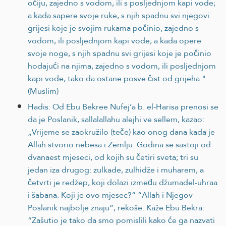
očiju, zajedno s vodom, ili s posljednjom kapi vode;
a kada sapere svoje ruke, s njih spadnu svi njegovi
grijesi koje je svojim rukama počinio, zajedno s
vodom, ili posljednjom kapi vode; a kada opere
svoje noge, s njih spadnu svi grijesi koje je počinio
hodajući na njima, zajedno s vodom, ili posljednjom
kapi vode, tako da ostane posve čist od grijeha."
(Muslim)
Hadis: Od Ebu Bekree Nufej’a b. el-Harisa prenosi se
da je Poslanik, sallalallahu alejhi ve sellem, kazao:
„Vrijeme se zaokružilo (teče) kao onog dana kada je
Allah stvorio nebesa i Zemlju. Godina se sastoji od
dvanaest mjeseci, od kojih su četiri sveta; tri su
jedan iza drugog: zulkade, zulhidže i muharem, a
četvrti je redžep, koji dolazi između džumadel-uhraa
i šabana. Koji je ovo mjesec?” “Allah i Njegov
Poslanik najbolje znaju”, rekoše. Kaže Ebu Bekra:
“Zašutio je tako da smo pomislili kako će ga nazvati