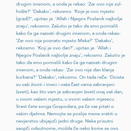
drugim imenom, a onda je rekao: 'Zar ovo nije zul-
hidže?' 'Dakako', rekosmo. 'Koje je ovo mjesto
(grad)?', upitao je. 'Allah i Njegov Poslanik najbolje
znaju', rekosmo. Zašutio je tako da smo pomislili
kako će ga nazvati drugim imenom, a onda rekao:
‘Zar ovo nije poznato mjesto Meka?' 'Dakako',
rekosmo. 'Koji je ovo dan?', upitao je. 'Allah i
Njegov Poslanik najbolje znaju', rekosmo. Zašutio je
tako da smo pomislili kako će ga nazvati drugim
imenom, a onda rekao: 'Zar ovo nije dan klanja
kurbana?' 'Dakako', rekosmo. On tada reče: 'Doista
su vaši životi i imeci i vaša čast vama zabranjeni
(sveti), kao što vam je zabranjen (svet) ovaj vaš dan,
u ovom vašem mjestu, u ovom vašem mjesecu.
Srest ćete svoga Gospodara, pa će vas pitati o
vašim djelima. Nemojte se poslije mene vratiti u
nevjerstvo ubijajući jedni druge. Neka prisutni
saopći odsutnome, možda će neko kome se ovo