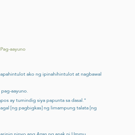
 Pag-aayuno
sapahintulot ako ng ipinahihintulot at nagbawal
a pag-aayuno.
apos ay tumindig siya papunta sa dasal."
tagal [ng pagbigkas] ng limampung talata [ng
 marinig ninyo ang Azan ng anak ni Ummu