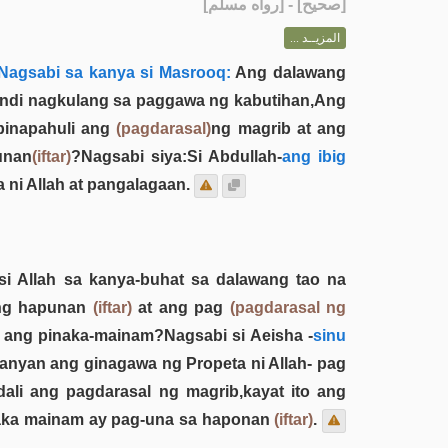
] - [رواه مسلم]
صحيح
[
المزيــد ...
Nagsabi sa kanya si Masrooq:
Ang dalawang
hindi nagkulang sa paggawa ng kabutihan,Ang
ipinapahuli ang
(pagdarasal)
ng magrib at ang
unan
(iftar)
?Nagsabi siya:Si Abdullah-
ang ibig
 ni Allah at pangalagaan.
i Allah sa kanya-buhat sa dalawang tao na
 ang hapunan
(iftar)
at ang pag
(pagdarasal ng
 ang pinaka-mainam?Nagsabi si Aeisha -
sinu
anyan ang ginagawa ng Propeta ni Allah- pag
ali ang pagdarasal ng magrib,kayat ito ang
inaka mainam ay pag-una sa haponan
(iftar)
.