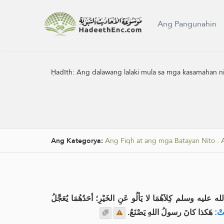
Ang Pangunahin
Ḥadīth:
Ang dalawang lalaki mula sa mga kasamahan ni
Ang Kategorya:
Ang Fiqh at ang mga Batayan Nito
.
سلم كِلاَهُمَا لا يَألُو عَنِ الخَيْرِ؛ أحَدُهُمَا يُعَجِّلُ
تْ
هَكذا كانَ رسولُ اللهِ يَصْنَعُ.