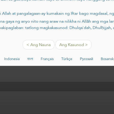
a ni Allah at pangalagaan-ay kumakain ng Iftar bago magdasal, 
 na gaya ng anyo nito nang araw na nilikha ni Allāh ang mga l
makipaglaban: tatlong magkakasunod: Dhulqa`dah, Dhulḥijjah,
< Ang Nauna
Ang Kasunod >
Indonesia
বাংলা
Français
Türkçe
Русский
Bosansk