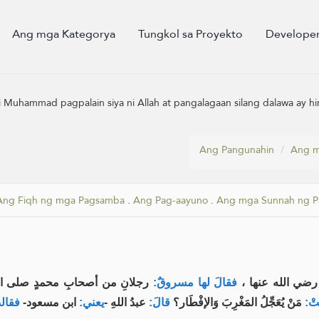
Ang mga Kategorya
Tungkol sa Proyekto
Developer
 Muhammad pagpalain siya ni Allah at pangalagaan silang dalawa ay h
Ang Pangunahin
Ang m
Ang Fiqh ng mga Pagsamba
.
Ang Pag-aayuno
.
Ang mga Sunnah ng P
رضي الله عنها
فقالَ لها مسروقٌ:
رجلانِ من أصحابِ محمدٍ صلى الله عليه و
َتْ
مَنْ يُعَجِّلُ المَغْرِبَ وَالإفْطَار؟
قالَ:
عبدُ اللهِ -
يعني:
ابن مسعود-
فقال: