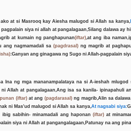
ko at si Masrooq kay Aiesha malugod si Allah sa kanya,
agpalain siya ni allah at pangalagaan,Silang dalawa ay 
grib at kumain ng panghapunan
(iftar)
,at ang iba naman,
nu ang nagmamadali sa
(pagdrasal)
ng magrib at paghap
isha)
:Ganyan ang ginagawa ng Sugo ni Allah-pagpalain siya
a Ina ng mga mananampalataya na si A-ieshah mlugod s
ni Allah at pangalagaan,Ang isa sa kanila- ipinapahuli
unan (iftar)
at ang
(pagdarasal)
ng magrib,Alin sa dalawa
k ni Mas'ud malugod si Allah sa kanya,
At nagsabi siya:
G
ng ibig sabihin- minamadali ang haponan
(iftar)
at minamad
alain siya ni Allah at pangangalagaan,Patunay na ang p