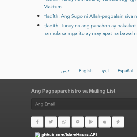
Maktum
Ḥadīth: Ang Sugo ni Allah-pagpalain siy
Ḥadīth: Tunay na ang panahon ay nakaikot
na mula sa mga ito ay may apat na bawal 
عربي
English
اردو
Español
Ang Pagpaparehistro sa Mailing List
github.com/IslamHouse-API