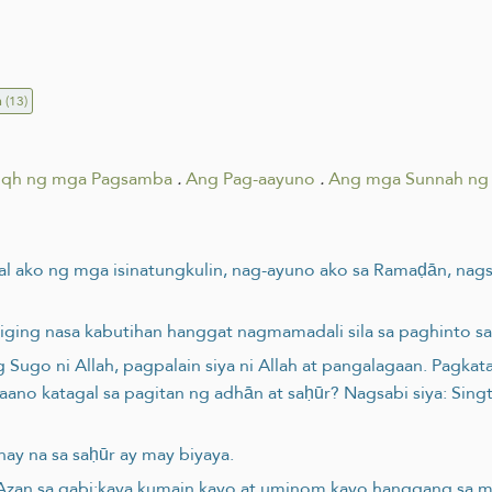
n
(13)
iqh ng mga Pagsamba
.
Ang Pag-aayuno
.
Ang mga Sunnah ng
al ako ng mga isinatungkulin, nag-ayuno ako sa Ramaḍān, nag
pagiging nasa kabutihan hanggat nagmamadali sila sa paghinto s
 Sugo ni Allah, pagpalain siya ni Allah at pangalagaan. Pagkat
aano katagal sa pagitan ng adhān at saḥūr? Nagsabi siya: Sing
nay na sa saḥūr ay may biyaya.
 ng Azan sa gabi;kaya kumain kayo at uminom kayo hanggang sa