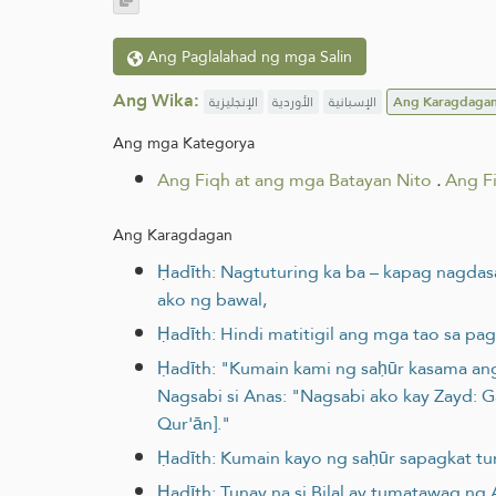
Ang Paglalahad ng mga Salin
Ang Wika:
الإنجليزية
الأوردية
الإسبانية
Ang Karagdaga
Ang mga Kategorya
Ang Fiqh at ang mga Batayan Nito
.
Ang F
Ang Karagdagan
Ḥadīth: Nagtuturing ka ba – kapag nagdas
ako ng bawal,
Ḥadīth: Hindi matitigil ang mga tao sa 
Ḥadīth: "Kumain kami ng saḥūr kasama ang
Nagsabi si Anas: "Nagsabi ako kay Zayd: G
Qur'ān]."
Ḥadīth: Kumain kayo ng saḥūr sapagkat tu
Ḥadīth: Tunay na si Bilal ay tumatawag