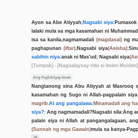
Ayon sa Abe Atiyyah,
Nagsabi siya:
Pumasok a
lalaki mula sa mga kasamahan ni Muhammad p
isa sa kanila,nagmamadali
(magdasal)
ng ma
paghapunan
(iftar)
,Nagsabi siya
(Aeisha)
:Si
sabihin niya:
anak ni Mas'ud; Nagsabi siya
(Ae
[Tumpak]
- [Nagsalaysay nito si Imām Muslim]
Ang Pagbibigay-linaw
Nangtanong sina Abu Atiyyah at Masrooq s
kasamahan ng Sugo ni Allah-pagpalain siya 
magrib.
At ang pangalawa:
Minamadali ang hap
siya?:
Ang nagmamadali?Nagsabi sila:Ang ana
palain siya ni Allah at pangangalagaan, a
(Sunnah ng mga Gawain)
mula sa kanya-Pagp