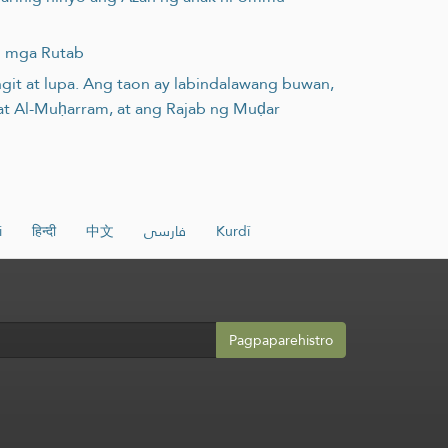
ng mga Rutab
angit at lupa. Ang taon ay labindalawang buwan,
 at Al-Muḥarram, at ang Rajab ng Muḍar
i
हिन्दी
中文
فارسی
Kurdî
Pagpaparehistro