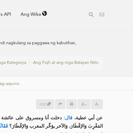
s API
Ang Wika
indi nagkulang sa paggawa ng kabutihan,
ga Kategorya
Ang Fiqh at ang mga Batayan Nito
ag-aayuno
.
PDF
+
-
عن أبي عطية،
قال:
دخلت أنا ومسروق على عائشة  ،
المَغْرِبَ وَالإفْطَارَ، وَالآخر يؤخِّر المغرب وَالإفْطَارَ؟
فَقَال: