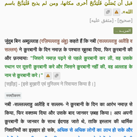
قبل أن يُصَلِّيَ فَلْيَذْبَحْ أُخرى مكانها، ومن لم يذبح فَلْيَذْبَحْ باسم
.
الله»
] - [متفق عليه]
صحيح
[
المزيــد ...
जुंदुब बिन अब्दुल्लाह
(रज़ियल्लाहु अंहु)
कहते हैं कि नबी
(सल्लल्लाहु अलैहि व
सल्लम)
ने क़ुरबानी के दिन नमाज़ के पश्चात ख़ुतबा दिया, फिर क़ुरबानी की
और फ़रमायाः
"जिसने नमाज़ पढ़ने से पहले क़ुरबानी कर ली, वह उसके
स्थान पर दूसरी क़ुरबानी करे और जिसने क़ुरबानी नहीं की, वह अल्लाह के
नाम से क़ुरबानी करे।"
[सह़ीह़]
- [इसे बुख़ारी एवं मुस्लिम ने रिवायत किया है।]
स्पष्टीकरण
नबी -सल्लल्लाहु अलैहि व सल्लम- ने क़ुरबानी के दिन का आरंभ नमाज़ से
किया, फिर वक्तव्य दिया और उसके बाद जानवर ज़बह किया। आप अपनी
क़ुरबानी के जानवर के साथ ईदगाह जाते थे, ताकि इस्लाम की धार्मिक
निशानियों का इज़हार हो सके,
अधिक से अधिक लोगों का लाभ हो सके और