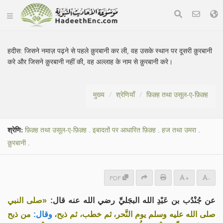
हदीस:
जिसने नमाज़ पढ़ने से पहले क़ुरबानी कर ली, वह उसके स्थान पर दूसरी क़ुरबानी
करे और जिसने क़ुरबानी नहीं की, वह अल्लाह के नाम से क़ुरबानी करे।
मुख्य
श्रेणियाँ
फ़िक़्ह तथा उसूल-ए-फ़िक़्ह
श्रेणि:
फ़िक़्ह तथा उसूल-ए-फ़िक़्ह
.
इबादतों पर आधारित फ़िक़्ह
.
हज तथा उमरा
.
क़ुरबानी
.
PDF
+
-
عن جُنْدُب بن عَبْدِ الله البجَليِّ رضي الله عنه قال:
«صلى النبي
صلى الله عليه وسلم يوم النَّحر، ثم خطب، ثم ذبح،
وقال:
من ذبح