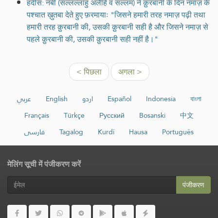
हदीस: नबी (सल्लल्लाहु अलैहि व सल्लम) ने क़ुरबानी के दिन नमाज़ के
पश्चात ख़ुतबा देते हुए फ़रमायाः "जिसने हमारी तरह नमाज़ पढ़ी तथा
हमारी तरह क़ुरबानी की, उसकी क़ुरबानी सही है और जिसने नमाज़ से
पहले क़ुरबानी की, उसकी क़ुरबानी सही नहीं है।"
< पिछला
अगला >
عربي
English
اردو
Español
Indonesia
বাংলা
Français
Türkçe
Русский
Bosanski
中文
فارسی
Tagalog
Kurdî
Hausa
Português
मेलिंग सूची में पंजीकरण करें
पंजीकरण