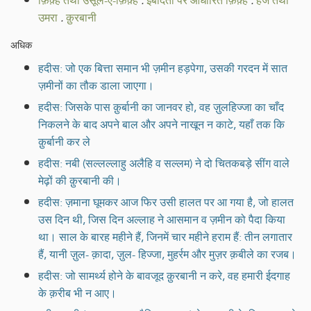
फ़िक़्ह तथा उसूल-ए-फ़िक़्ह
.
इबादतों पर आधारित फ़िक़्ह
.
हज तथा
उमरा
.
क़ुरबानी
अधिक
हदीस: जो एक बित्ता समान भी ज़मीन हड़पेगा, उसकी गरदन में सात
ज़मीनों का तौक डाला जाएगा।
हदीस: जिसके पास क़ुर्बानी का जानवर हो, वह ज़ुलहिज्जा का चाँद
निकलने के बाद अपने बाल और अपने नाखून न काटे, यहाँ तक कि
क़ुर्बानी कर ले
हदीस: नबी (सल्लल्लाहु अलैहि व सल्लम) ने दो चितकबड़े सींग वाले
मेढ़ों की क़ुरबानी की।
हदीस: ज़माना घूमकर आज फिर उसी हालत पर आ गया है, जो हालत
उस दिन थी, जिस दिन अल्लाह ने आसमान व ज़मीन को पैदा किया
था। साल के बारह महीने हैं, जिनमें चार महीने हराम हैं: तीन लगातार
हैं, यानी ज़ुल- क़ादा, ज़ुल- हिज्जा, मुहर्रम और मुज़र क़बीले का रजब।
हदीस: जो सामर्थ्य होने के बावजूद क़ुरबानी न करे, वह हमारी ईदगाह
के क़रीब भी न आए।