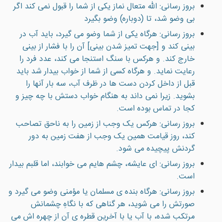
بروز رسانی: الله متعال نماز يكى از شما را قبول نمى كند اگر
بى وضو شد، تا (دوباره) وضو بگيرد
بروز رسانی: هرگاه يكی از شما وضو می گيرد، باید آب در
بينی کند و [جهت تمیز شدن بینی] آن را با فشار از بینی
خارج کند. و هركس با سنگ استنجا می كند، عدد فرد را
رعايت نمايد. و هرگاه کسی از شما از خواب بيدار شد باید
قبل از داخل كردن دست ها در ظرف آب، سه بار آنها را
بشويد. زيرا نمی داند به هنگام خواب دستش با چه چيز و
كجا در تماس بوده است.
بروز رسانی: هرکس يک وجب از زمين را به ناحق تصاحب
کند، روز قيامت همين يک وجب از هفت زمين به دور
گردنش پيچيده می شود.
بروز رسانی: ای عايشه، چشم هايم می خوابند، اما قلبم بيدار
است.
بروز رسانی: هرگاه بنده ی مسلمان يا مؤمنی وضو می گيرد و
صورتش را می شويد، هر گناهی که با نگاهِ چشمانش
مرتکب شده، با آب يا با آخرين قطره ی آن از چهره اش می