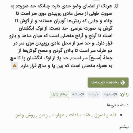
هریک از اعضای وضو حدی دارد؛ چنانکه حد صورت: به
صورت طولی از محل عادی روییدن موی سر است تا
چانه و جایی که ریش‌ها آویزان هستند؛ و از گوش تا
گوش به صورت عرضی. حد دست: از نوک انگشتان
است تا آرنج و آرنج مفصلی است که میان ساعد و بازو
قرار دارد. و حد سر: از محل عادی روییدن موی سر در
دو طرف سر است تا بالای گردن و مسح گوش‌ها از
جملهٔ [مسح] سر است. حد پا: از نوک انگشتان پا تا مچ
به همراه مفصلی است که بین پا و ساق قرار دارد.
مشاهده ترجمه‌ها
زبان:
الإنجليزية
الأوردية
الإسبانية
بیشتر
(61)
دسته بندى‌ها
فقه و اصول
.
فقه عبادات
.
طهارت
.
وضو
.
روش وضو
بیشتر