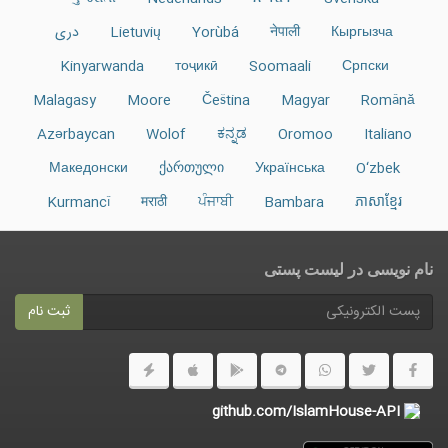
Кыргызча
नेपाली
Yorùbá
Lietuvių
دری
Kinyarwanda
тоҷикӣ
Soomaali
Српски
Malagasy
Moore
Čeština
Magyar
Română
Azərbaycan
Wolof
ಕನ್ನಡ
Oromoo
Italiano
Македонски
ქართული
Українська
O‘zbek
Kurmancî
मराठी
ਪੰਜਾਬੀ
Bambara
ភាសាខ្មែរ
نام نویسی در ليست پستى
ثبت نام
github.com/IslamHouse-API