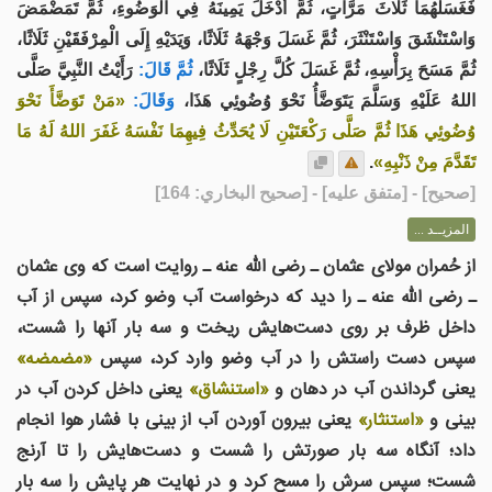
فَغَسَلَهُمَا ثَلَاثَ مَرَّاتٍ، ثُمَّ أَدْخَلَ يَمِينَهُ فِي الْوَضُوءِ، ثُمَّ تَمَضْمَضَ
وَاسْتَنْشَقَ وَاسْتَنْثَرَ، ثُمَّ غَسَلَ وَجْهَهُ ثَلَاثًا، وَيَدَيْهِ إِلَى الْمِرْفَقَيْنِ ثَلَاثًا،
ثُمَّ مَسَحَ بِرَأْسِهِ، ثُمَّ غَسَلَ كُلَّ رِجْلٍ ثَلَاثًا،
ثُمَّ قَالَ:
رَأَيْتُ النَّبِيَّ صَلَّى
اللهُ عَلَيْهِ وَسَلَّمَ يَتَوَضَّأُ نَحْوَ وُضُوئِي هَذَا،
وَقَالَ:
«مَنْ تَوَضَّأَ نَحْوَ
وُضُوئِي هَذَا ثُمَّ صَلَّى رَكْعَتَيْنِ لَا يُحَدِّثُ فِيهِمَا نَفْسَهُ غَفَرَ اللهُ لَهُ مَا
تَقَدَّمَ مِنْ ذَنْبِهِ»
.
[
صحيح
] - [متفق عليه] - [صحيح البخاري: 164]
المزيــد ...
از حُمران مولاى عثمان ـ رضى الله عنه ـ روایت است که وی عثمان
ـ رضى الله عنه ـ را دید که درخواست آب وضو كرد، سپس از آب
داخل ظرف بر روى دست‌هايش ريخت و سه بار آنها را شست،
سپس دست راستش را در آب وضو وارد كرد، سپس
«مضمضه»
یعنی گرداندن آب در دهان و
«استنشاق»
یعنی داخل كردن آب در
بينى و
«استنثار»
یعنی بيرون آوردن آب از بينى با فشار هوا انجام
داد؛ آنگاه سه بار صورتش را شست و دست‌هايش را تا آرنج
شست؛ سپس سرش را مسح كرد و در نهایت هر پايش را سه بار