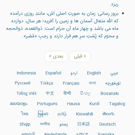
ريزد.
بروز رسانی: زمان به صورتِ اصلی اش، مانندِ روزی درآمده
که الله متعال آسمان ها و زمين را آفريد؛ هر سال، دوازده
ماه می باشد و چهار ماهِ آن حرام است: ذوالقعده، ذوالحجه
و محرّم که پُشتِ سرِ هم قرار دارند و رجبِ «مُضَر».
< قبلی
بعدی >
عربي
English
اردو
Español
Indonesia
ئۇيغۇرچە
বাংলা
Français
Türkçe
Русский
Tiếng Việt
中文
हिन्दी
සිංහල
Bosanski
മലയാളം
Português
Hausa
Kurdî
Tagalog
ไทย
မြန်မာ
தமிழ்
Kiswahili
తెలుగు
Deutsch
日本語
پښتو
অসমীয়া
Shqip
ગુજરાતી
Nederlands
አማርኛ
Svenska