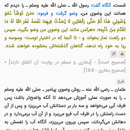
شست،
آنگاه گفت:
رسول الله ـ صلى الله عليه وسلم ـ را ديدم كه
همانند اين وضوی من،
وضو گرفت و فرمود:
«مَنْ تَوَضَّأَ نَحْوَ
وُضُوئِي هَذَا ثُمَّ صَلَّى رَكْعَتَيْنِ لَا يُحَدِّثُ فِيهِمَا نَفْسَهُ غَفَرَ اللهُ لَهُ مَا
تَقَدَّمَ مِنْ ذَنْبِهِ»
:
«هركس مانند اين وضوى من وضو بگیرد، سپس
دو ركعت نماز بخواند و - تا آنجا که در اختيارِ اوست- وسوسه و
ريا به خود راه ندهد، گناهان گذشته‌اش بخشوده خواهند شد»
.
[صحیح است]
- [بخارى و مسلم در روايت آن اتفاق دارند]
-
[صحیح بخاری - 164]
شرح
عثمان ـ رضی الله عنه ـ روش وضوی پیامبر ـ صلی الله علیه وسلم
ـ را به صورت عملی آموزش می‌دهد تا آنکه واضح‌تر باشد؛ پس
ظرف آبی می‌خواهد و سه بار بر دستانش آب می‌ریزد و پس از آن
دست راستش را در ظرف آب فرو می‌برد و از آن آب برمی‌دارد و در
دهانش می‌گرداند، سپس بیرون می‌ریزد، آنگاه آب را نفسش به