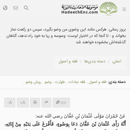
بروز رسانی:
هركس مانند اين وضوى من وضو بگیرد، سپس دو ركعت نماز
بخواند و - تا آنجا که در اختيارِ اوست- وسوسه و ريا به خود راه ندهد، گناهان
گذشته‌اش بخشوده خواهند شد
اصلی
دسته بندى‌ها
فقه و اصول
دسته بندی:
فقه و اصول
.
فقه عبادات
.
طهارت
.
وضو
.
روش وضو
.
-
+
PDF
عَنْ ‌حُمْرَانَ مَوْلَى عُثْمَانَ بْنِ عَفَّانَ رضي الله عنه:
أَنَّهُ رَأَى عُثْمَانَ بْنَ عَفَّانَ دَعَا بِوَضُوءٍ، فَأَفْرَغَ عَلَى يَدَيْهِ مِنْ إِنَائِهِ،