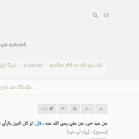
 දැක ඇත්තෙමි.
මුල් පිටුව
සංස්කරණ
ආගමික නීති හා එහි මූලධර්ම
් මත පිරිමැදීම.
.
PDF
+
-
عن عبد خير، عن علي رضي الله عنه ،
قال:
لو كان الدين بالرأي 
] - [رواه أبو داود]
صحيح
[