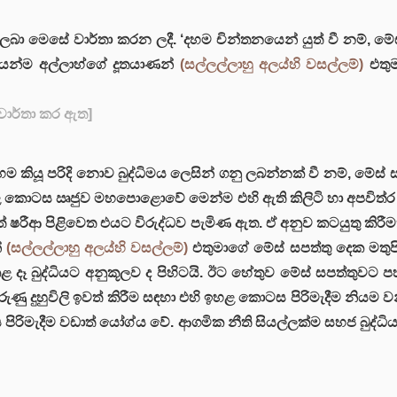
න් ලබා මෙසේ වාර්තා කරන ලදී. ‘දහම චින්තනයෙන් යුත් වී නම
යෙන්ම අල්ලාහ්ගේ දූතයාණන්
(සල්ලල්ලාහු අලය්හි වසල්ලම්)
එතුම
ය වාර්තා කර ඇත]
 ‘දහම කියූ පරිදි නොව බුද්ධිමය ලෙසින් ගනු ලබන්නක් වී නම්, 
පහළ කොටස ඍජුව මහපොළොවේ මෙන්ම එහි ඇති කිලිටි හා අපවිත්ර
මුත් ෂරීආ පිළිවෙත එයට විරුද්ධව පැමිණ ඇත. ඒ අනුව කටයුතු කිරීම
්
(සල්ලල්ලාහු අලය්හි වසල්ලම්)
එතුමාගේ මේස් සපත්තු දෙක මතුපි
 කළ දෑ බුද්ධියට අනුකූලව ද පිහිටයි. ඊට හේතුව මේස් සපත්තුවට
රුණු දුහුවිලි ඉවත් කිරීම සඳහා එහි ඉහළ කොටස පිරිමැදීම නිය
ිරිමැදීම වඩාත් යෝග්ය වේ. ආගමික නීති සියල්ලක්ම සහජ බුද්ධිය