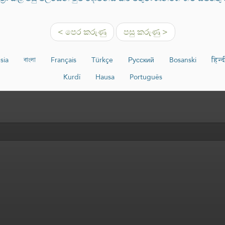
< පෙර කරුණු
පසු කරුණු >
sia
বাংলা
Français
Türkçe
Русский
Bosanski
हिन्द
Kurdî
Hausa
Português