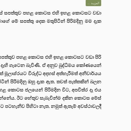
المزيــد ...
්, මේස් සපත්තුව පහළ කොටස එහි ඉහළ කොටසට වඩා
ාගේ මේ සපත්තු දෙක මතුපිටින් පිරිමදිනු මම දැක
මේස් සපත්තුව පහළ කොටස එහි ඉහළ කොටසට වඩා පිරි
 දෑහි ගැටෙන බැවිණි. ඒ අනුව බුද්ධිමය කෝණයෙන්
ත් මූලාශ්රයට විරුද්ධ අදහස් අත්හැරීමත් අනිවාර්යය
ටින් පිරිමදිනු ඔහු දැක ඇත. තවත් පැත්තකින් බලන
 පහළ කොටස ජලයෙන් පිරිමදින විට, අපවිත්ර දෑ එය
ම වන්නේය. ඊට හේතුව සැබැවින්ම දකින කොටස මේස්
ට පටහැනිව පිහිටා නැත. නමුත් ඇතැම් අවස්ථාවලදී