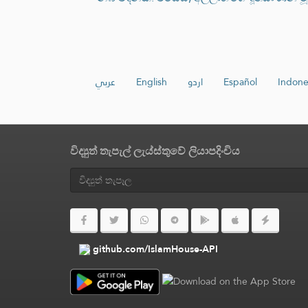
عربي
English
اردو
Español
Indone
විද්‍යුත් තැපැල් ලැය්ස්තුවේ ලියාපදිංචිය
github.com/IslamHouse-API