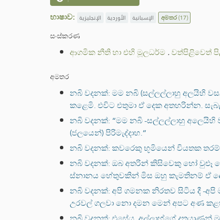
භාෂාව:
الإنجليزية
الأوردية
الإسبانية
අමතර
(17)
සංස්කරණ
ආගමික නීති හා එහි මූලධර්ම
.
වත්පිළිවෙත් ප
අමතර
නබි වදනක්: මම නබි (සල්ලල්ලාහු අලයිහි ව
කළෙමි. එවිට එතුමා ඒ දෙක අතහරින්න. සැබැවි
නබි වදනක්: “මම නබි -සල්ලල්ලාහු අලෙයිහ
(ජලයෙන්) පිරිමැද්දාහ.“
නබි වදනක්: කවරෙකු භූමියෙන් වියතක තර
නබි වදනක්: ඔබ අතරින් කිසිවෙකු හෝ වුළූ ග
ස්නානය හේතුවකින් මිස ඔහු කැමතිනම් ඒ
නබි වදනක්: අපි ගමනක නිරතව සිටිය දී -අපි 
උරවල් ගලවා නො දමන මෙන් අපට අණ කළහ. මළ ප
නබි වදනක්: එසේය, අල්ලාහ්ගේ දූතයාණන් ම