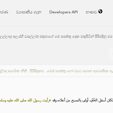
්කරණ
ව්‍යාපෘතිය ගැන
Developers API
භාෂාව
ලාහු අලය්හි වසල්ලම්) එතුමාගේ මේ සපත්තු දෙක මතුපිටින් පිරිමදිනු මම
පිළිබඳ ආගමික නීති
.
පිරිසිදුකම
.
මේස් සපත්තු හෝ එයට සමාන ආවරණික පැලදුම
لكان أسفل الخُفِّ أولى بالمسح من أعلاه، وقد
رأيت رسول الله صلى الله عليه وسلم ي»