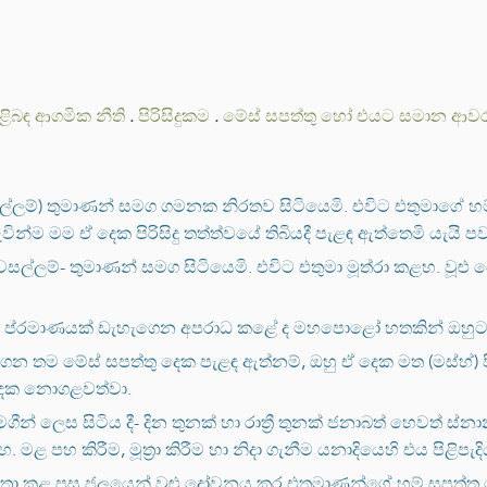
ිළිබඳ ආගමික නීති
.
පිරිසිදුකම
.
මේස් සපත්තු හෝ එයට සමාන ආවරණි
සල්ලම්) තුමාණන් සමග ගමනක නිරතව සිටියෙමි. එවිට එතුමාගේ හම්
න්ම මම ඒ දෙක පිරිසිදු තත්ත්වයේ තිබියදී පැළඳ ඇත්තෙමි යැයි පව
ි වසල්ලම්- තුමාණන් සමග සිටියෙමි. එවිට එතුමා මූත්රා කළහ.
ම් ප්රමාණයක් ඩැහැගෙන අපරාධ කළේ ද මහපොළෝ හතකින් ඔහුට
ෙන තම මේස් සපත්තු දෙක පැළඳ ඇත්නම්, ඔහු ඒ දෙක මත (මස්හ්) පි
 දෙක නොගළවත්වා.
මගීන් ලෙස සිටිය දී- දින තුනක් හා රාත්‍රී තුනක් ජනාබත් හෙවත්
හ කිරීම, මූත්‍රා කිරීම හා නිදා ගැනීම යනාදියෙහි එය පිළිපැදි
ූත්‍රා කළ පසු ජලයෙන් වුළු දෝවනය කර එතුමාණන්ගේ හම් සපත්තු