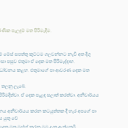
ක පැලදුම් මත පිරිමැදීම.
 මේස් සපත්තු කුට්ටම ගලවන්නට නැවී අත දිගු
සා පසුව එතුමා ඒ දෙක මත පිරිමැද්දාහ.
 වූළු ධෝවනය කළහ. එතුමාගේ පා ආවරණ දෙක මත
 තලනු ලැබේ.
රිමදිත්වා. ඒ දෙක පැළඳ සලාත් කරත්වා. අනිවාර්යය
 ස්නානය අනිවාර්යය කරන කටයුත්තක දී හැර අපගේ පා
ය යුතු වේ
 දෙක මත මස්හ් කරනු මම දැක ඇත්තෙමි