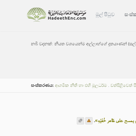
මුල් පිටුව
සංස
නබි වදනක්:
නියත වශයෙන්ම අල්ලාහ්ගේ දූතයාණන් (සල්ලල්
සංස්කරණය:
ආගමික නීති හා එහි මූලධර්ම
.
වත්පිළිවෙත් 
.
«مسح على ظَاهر خُفَيْهِ