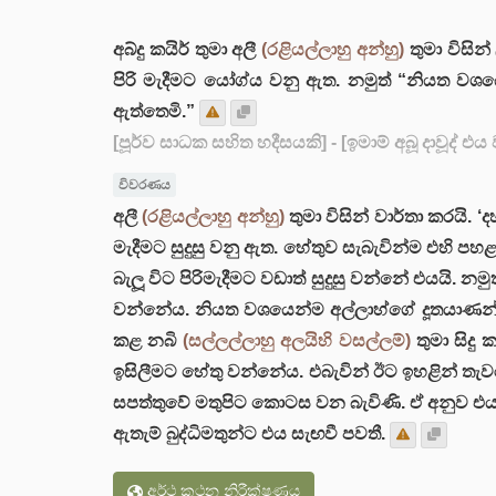
අබ්දු කයිර් තුමා අලී
(රළියල්ලාහු අන්හු)
තුමා විසි
පිරි මැදීමට යෝග්ය වනු ඇත. නමුත් “නියත වශ
ඇත්තෙමි.”
[පූර්ව සාධක සහිත හදීසයකි]
- [ඉමාම් අබූ දාවූද් එ
විවරණය
අලී
(රළියල්ලාහු අන්හු)
තුමා විසින් වාර්තා කරයි.
මැදීමට සුදුසු වනු ඇත. හේතුව සැබැවින්ම එහි 
බැලූ විට පිරිමැදීමට වඩාත් සුදුසු වන්නේ එයයි. න
වන්නේය. නියත වශයෙන්ම අල්ලාහ්ගේ දූතයාණන
කළ නබි
(සල්ලල්ලාහු අලයිහි වසල්ලම්)
තුමා සිදු
ඉසිලීමට හේතු වන්නේය. එබැවින් ඊට ඉහළින් තැව
සපත්තුවේ මතුපිට කොටස වන බැවිණි. ඒ අනුව එය ප
ඇතැම් බුද්ධිමතුන්ට එය සැඟවී පවතී.
අර්ථ කථන නිරීක්ෂණය