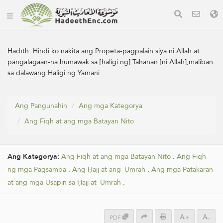
Ḥadīth:
Hindi ko nakita ang Propeta-pagpalain siya ni Allah at
pangalagaan-na humawak sa [haligi ng] Tahanan [ni Allah],maliban
sa dalawang Haligi ng Yamani
Ang Pangunahin
Ang mga Kategorya
Ang Fiqh at ang mga Batayan Nito
Ang Kategorya:
Ang Fiqh at ang mga Batayan Nito
.
Ang Fiqh
ng mga Pagsamba
.
Ang Ḥajj at ang `Umrah
.
Ang mga Patakaran
at ang mga Usapin sa Ḥajj at `Umrah
.
PDF
+
-