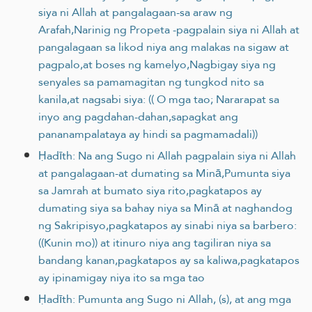
siya ni Allah at pangalagaan-sa araw ng
Arafah,Narinig ng Propeta -pagpalain siya ni Allah at
pangalagaan sa likod niya ang malakas na sigaw at
pagpalo,at boses ng kamelyo,Nagbigay siya ng
senyales sa pamamagitan ng tungkod nito sa
kanila,at nagsabi siya: (( O mga tao; Nararapat sa
inyo ang pagdahan-dahan,sapagkat ang
pananampalataya ay hindi sa pagmamadali))
Ḥadīth: Na ang Sugo ni Allah pagpalain siya ni Allah
at pangalagaan-at dumating sa Minā,Pumunta siya
sa Jamrah at bumato siya rito,pagkatapos ay
dumating siya sa bahay niya sa Minā at naghandog
ng Sakripisyo,pagkatapos ay sinabi niya sa barbero:
((Kunin mo)) at itinuro niya ang tagiliran niya sa
bandang kanan,pagkatapos ay sa kaliwa,pagkatapos
ay ipinamigay niya ito sa mga tao
Ḥadīth: Pumunta ang Sugo ni Allah, (s), at ang mga