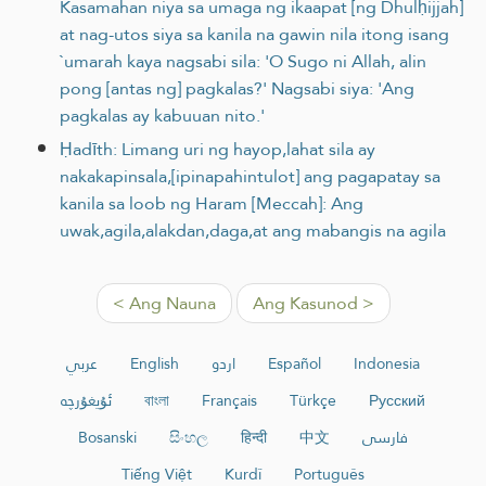
Kasamahan niya sa umaga ng ikaapat [ng Dhulḥijjah]
at nag-utos siya sa kanila na gawin nila itong isang
`umarah kaya nagsabi sila: 'O Sugo ni Allah, alin
pong [antas ng] pagkalas?' Nagsabi siya: 'Ang
pagkalas ay kabuuan nito.'
Ḥadīth: Limang uri ng hayop,lahat sila ay
nakakapinsala,[ipinapahintulot] ang pagapatay sa
kanila sa loob ng Haram [Meccah]: Ang
uwak,agila,alakdan,daga,at ang mabangis na agila
< Ang Nauna
Ang Kasunod >
عربي
English
اردو
Español
Indonesia
ئۇيغۇرچە
বাংলা
Français
Türkçe
Русский
Bosanski
සිංහල
हिन्दी
中文
فارسی
Tiếng Việt
Kurdî
Português