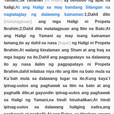
Yamani;Sa Tahanan
[ni Allah]
ay binubuo ng apat na
haligi,
At ang Haligi sa may bandang Silangan na
nagtataglay ng dalawang kainaman:
1;Dahil dito
[matatagpuan]
ang mga Haligi ni Propeta
Ibrahim;2;Dahil dito matatagpuan ang Itim na Bato;At
ang Haligi ng Yamani ay may isang kainaman
lamang,ito ay dahil sa nasa
[lugar]
ng Haligi ni Propeta
Ibrahim.At walang kinalaman ang Sham at ang Iraq sa
mga bagay na ito,Dahil ang pagpapatayo sa dalawang
ito ay nasa ilalim ng pagpapatayo ni Propeta
Ibrahim,dahil inilabas niya rito ang itim na bato mula sa
Ka`bah mula sa dalawang lugar na ito,Kung kaya`t
ipinag-uutos ang paghawak sa itim na bato at ang
paghalik dito,at gayundin ipinag-uutos ang paghawak
sa Haligi ng Yamani,na hindi hinahalikan;At hindi
ipinag-uutos sa dalawang haliging natira,ang