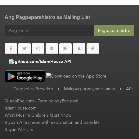
Ang Pagpaparehistro sa Mailing List
Pagpaparehistro
github.com/IslamHouse-API
Tungkol sa Proyekto
•
Makipag-ugnayan sa amin
•
API
QuranEnc.com
-
TerminologyEnc.com
IslamHouse.com
What Muslim Children Must Know
Riyadh Al-Salheen with explanation and benefits
Bayan Al-Islam