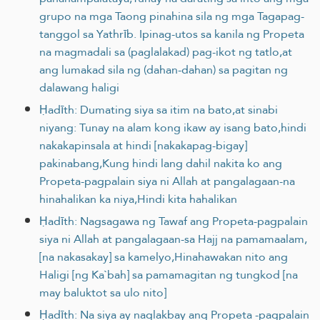
grupo na mga Taong pinahina sila ng mga Tagapag-
tanggol sa Yathrīb. Ipinag-utos sa kanila ng Propeta
na magmadali sa (paglalakad) pag-ikot ng tatlo,at
ang lumakad sila ng (dahan-dahan) sa pagitan ng
dalawang haligi
Ḥadīth: Dumating siya sa itim na bato,at sinabi
niyang: Tunay na alam kong ikaw ay isang bato,hindi
nakakapinsala at hindi [nakakapag-bigay]
pakinabang,Kung hindi lang dahil nakita ko ang
Propeta-pagpalain siya ni Allah at pangalagaan-na
hinahalikan ka niya,Hindi kita hahalikan
Ḥadīth: Nagsagawa ng Tawaf ang Propeta-pagpalain
siya ni Allah at pangalagaan-sa Hajj na pamamaalam,
[na nakasakay] sa kamelyo,Hinahawakan nito ang
Haligi [ng Ka`bah] sa pamamagitan ng tungkod [na
may baluktot sa ulo nito]
Ḥadīth: Na siya ay naglakbay ang Propeta -pagpalain