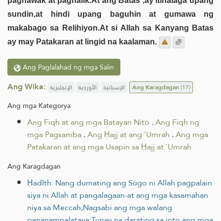
paghawak at paghalik.At ang Batas ,ay itinalaga upang
sundin,at hindi upang baguhin at gumawa ng
makabago sa Relihiyon.At si Allah sa Kanyang Batas
ay may Patakaran at lingid na kaalaman.
Ang Paglalahad ng mga Salin
Ang Wika:
الإنجليزية
الأوردية
الإسبانية
Ang Karagdagan
(17)
Ang mga Kategorya
Ang Fiqh at ang mga Batayan Nito
.
Ang Fiqh ng
mga Pagsamba
.
Ang Ḥajj at ang `Umrah
.
Ang mga
Patakaran at ang mga Usapin sa Ḥajj at `Umrah
Ang Karagdagan
Ḥadīth: Nang dumating ang Sugo ni Allah pagpalain
siya ni Allah at pangalagaan-at ang mga kasamahan
niya sa Meccah;Nagsabi ang mga walang
pananampalataya;Tunay na darating sa into ang mga