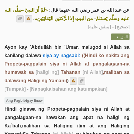
عن عبد الله بن عمر رضي الله عنهما قال:
«لَمْ أَرَ النبِيَّ -صلَّى الله
.
عليه وسلَّم يَستَلمُ- منَ البيتِ إِلا الرُّكنَينِ اليَمَانِيَينِ»
] - [متفق عليه]
صحيح
[
المزيــد ...
Ayon kay `Abdullāh bin `Umar, malugod si Allah sa
kanilang dalawa-
siya ay nagsabi:
((Hindi ko nakita ang
Propeta-pagpalain siya ni Allah at pangalagaan-na
humawak sa
[haligi ng]
Tahanan
[ni Allah]
,maliban sa
dalawang Haligi ng Yamani)
)
[Tumpak]
- [Napagkaisahan ang katumpakan]
Ang Pagbibigay-linaw
Hindi ginawa ng Propeta-pagpalain siya ni Allah at
pangalagaan-na hawakan ang apat na haligi ng
Ka`bah,maliban sa Haliging itim at ang Haliging