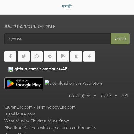
मराठी
ለኢሜይል ዝርዝር ይመዝገቡ
ምዝገባ
github.com/IslamHouse-API
ስለ ፕሮጀክቱ
•
ያግኙን
•
API
QuranEnc.com
-
TerminologyEnc.com
IslamHouse.com
What Muslim Children Must Know
Riyadh Al-Salheen with explanation and benefits