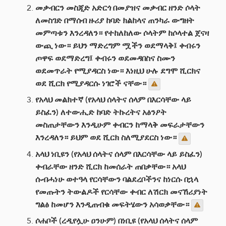
መቃብርን መስጂድ አድርጎ በመያዝና መቃብር ዘንድ ሶላት
ለመስገድ በማሰብ ዙሪያ ከባድ ክልከላና ጠንካራ ውግዘት
መምጣቱን እንረዳለን። የተከለከለው ሶላትም ከሶላተል ጀናዛ
ውጪ ነው። ይህን ማድረግም ሟችን ወደማላቅ፤ ቀብሩን
ጦዋፍ ወደማድረግ፤ ቀብሩን ወደመዳበስና ስሙን
ወደመጥራት የሚያዳርስ ነው። እነዚህ ሁሉ ደግሞ ሺርክና
ወደ ሺርክ የሚያዳርሱ ነገሮች ናቸው።
የአላህ መልክተኛ (የአላህ ሰላትና ሰላም በእርሳቸው ላይ
ይስፈን) ለተውሒድ ከባድ ትኩረትና አፅንዖት
መስጠታቸውን እንዲሁም ቀብርን ከማላቅ መፍራታቸውን
እንረዳለን። ይህም ወደ ሺርክ ስለሚያደርስ ነው።
አላህ ነቢዩን (የአላህ ሰላትና ሰላም በእርሳቸው ላይ ይስፈን)
ቀብራቸው ዘንድ ሺርክ ከመሰራት ጠበቃቸው። አላህ
ሱብሓነሁ ወተዓላ የርሳቸውን ባልደረቦችንና ከነርሱ በኋላ
የመጡትን ትውልዶች የርሳቸው ቀብር ለሽርክ መናኸሪያነት
ግልፅ ከመሆን እንዲጠብቁ መፍትሄውን አሳወቃቸው።
ሶሐቦች (ረዲየሏሁ ዐንሁም) በነቢዩ (የአላህ ሰላትና ሰላም