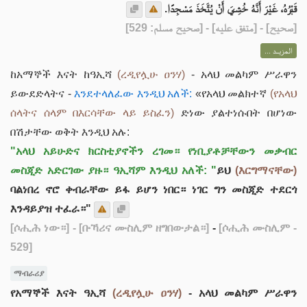
قَبْرُهُ، غَيْرَ أَنَّهُ خُشِيَ أَنْ يُتَّخَذَ مَسْجِدًا.
] - [متفق عليه] - [صحيح مسلم: 529]
صحيح
[
المزيــد ...
ከአማኞች እናት ከዓኢሻ
(ረዲየሏሁ ዐንሃ)
- አላህ መልካም ሥራዋን
ይውደድላትና -
እንደተላለፈው እንዲህ አለች:
«የአላህ መልክተኛ
(የአላህ
ሰላትና ሰላም በእርሳቸው ላይ ይስፈን)
ድነው ያልተነሱበት በሆነው
በሽታቸው ወቅት እንዲህ አሉ:
"አላህ አይሁድና ክርስቲያኖችን ረገመ። የነቢያቶቻቸውን መቃብር
መስጂድ አድርገው ያዙ። ዓኢሻም እንዲህ አለች: "
ይህ
(እርግማናቸው)
ባልነበረ ኖሮ ቀብራቸው ይፋ ይሆን ነበር። ነገር ግን መስጂድ ተደርጎ
እንዳይያዝ ተፈራ።"
[ሶሒሕ ነው።]
- [ቡኻሪና ሙስሊም ዘግበውታል።]
-
[ሶሒሕ ሙስሊም -
529]
ማብራሪያ
የአማኞች እናት ዓኢሻ
(ረዲየሏሁ ዐንሃ)
- አላህ መልካም ሥራዋን