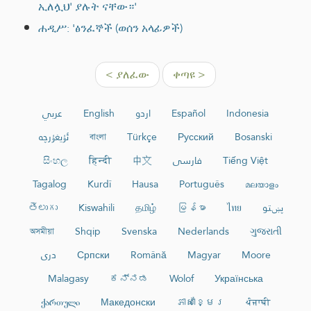
ኢለሏህ' ያሉት ናቸው።'
ሐዲሥ: 'ፅንፈኞች (ወሰን አላፊዎች)
< ያለፈው
ቀጣዩ >
عربي
English
اردو
Español
Indonesia
ئۇيغۇرچە
বাংলা
Türkçe
Русский
Bosanski
සිංහල
हिन्दी
中文
فارسی
Tiếng Việt
Tagalog
Kurdî
Hausa
Português
മലയാളം
తెలుగు
Kiswahili
தமிழ்
မြန်မာ
ไทย
پښتو
অসমীয়া
Shqip
Svenska
Nederlands
ગુજરાતી
دری
Српски
Română
Magyar
Moore
Malagasy
ಕನ್ನಡ
Wolof
Українська
ქართული
Македонски
ភាសាខ្មែរ
ਪੰਜਾਬੀ