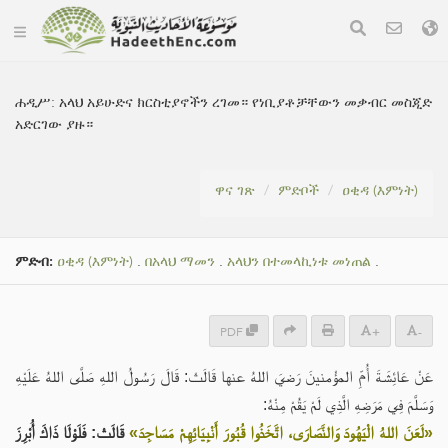
ሐዲሥ:
አላህ አይሁድና ክርስቲያኖችን ረገመ። የነቢያቶቻቸውን መቃብር መስጂድ
አድርገው ያዙ።
ዋና ገጽ
ምድቦች
ዐቂዳ (እምነት)
ምድብ:
ዐቂዳ (እምነት)
.
በአላህ ማመን
.
አላህን በተመላኪነቱ መነጠል
.
PDF
+
-
عَنْ عَائِشَةَ أُمِّ المؤْمنينَ رَضيَ اللهُ عنها قَالَتْ: قَالَ رَسُولُ اللهِ صَلَّى اللهُ عَلَيْهِ
وَسَلَّمَ فِي مَرَضِهِ الَّذِي لَمْ يَقُمْ مِنْهُ:
«لَعَنَ اللهُ الْيَهُودَ وَالنَّصَارَى، اتَّخَذُوا قُبُورَ أَنْبِيَائِهِمْ مَسَاجِدَ»
قَالَتْ: فَلَوْلَا ذَاكَ أُبْرِزَ