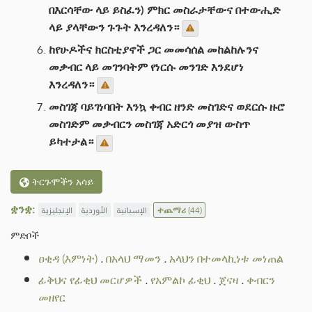
በእርሳቸው ላይ ይስፈን) ምክር መስራታቸውና በተውሒድ
ላይ ያላቸውን ጉጉት እንረዳለን።
ከየሁዶችና ክርስቲያኖች ጋር መመሳሰል መከልከሉንና
መቃብር ላይ መገንባትም የነርሱ መንገድ እንደሆነ
እንረዳለን።
መስገጃ ባይገነባበት እንኳ ቀብር ዘንድ መስገድና ወደርሱ ዙሮ
መስገድም መቃብርን መስገጃ አድርጎ መያዝ ውስጥ
ይካተታል።
ትርጉሞችን አሳይ
ቋንቋ:
الإنجليزية
الأوردية
الإسبانية
ተጨማሪ
(44)
ምድቦች
ዐቂዳ (እምነት)
.
በአላህ ማመን
.
አላህን በተመላኪነቱ መነጠል
ፊቅህና የፊቂህ መርሆዎች
.
የአምልኮ ፊቂህ
.
ጀናዛ
.
ቀብርን
መዘየር