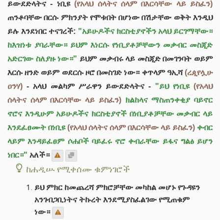
ይውደድላትና - ነቢዩ
(የአላህ ሰላትና ሰላም በእርሳቸው ላይ ይስፈን)
ጠንቶባቸው በርሱ ምክንያት የሞቱበት በሆነው በሽታቸው ወቅት እንዲህ
ይሉ እንደነበር ተናገረች:
"አይሁዶችና ክርስቲያኖችን አላህ ይርገማቸው።
ከእዝነቱ ያባራቸው። ይህም እነርሱ የነቢያቶቻቸውን መቃብር መስጂድ
አድርገው ስለያዙ ነው።"
ይህም መቃብሩ ላይ መስጂድ በመገንባት ወይም
እርሱ ዘንድ ወይም ወደርሱ ዞሮ በመስገድ ነው። ቀጥላም ዓኢሻ
(ረዺየሏሁ
ዐንሃ)
- አላህ መልካም ሥራዋን ይውደድላትና -
"ይህ የነቢዩ
(የአላህ
ሰላትና ሰላም በእርሳቸው ላይ ይስፈን)
ክልከላና ማስጠንቀቂያ ባይኖር
ኖሮና እንዲሁም አይሁዶችና ክርስቲያኖች በነቢያቶቻቸው መቃብር ላይ
እንደፈፀሙት በነቢዩ
(የአላህ ሰላትና ሰላም በእርሳቸው ላይ ይስፈን)
ቀብር
ላይም እንዳይፈፀም ሶሐቦች ባይፈሩ ኖሮ ቀብራቸው ይፋና ግልፅ ይሆን
ነበር።"
አለች።
ከሐዲሡ የሚቀሰሙ ቁምነገሮች
ይህ ምክር ከመጨረሻ ምክሮቻቸው መካከል መሆኑ የጉዳዩን
አንገብጋቢነትና ትኩረት እንደሚያስፈልገው የሚጠቁም
ነው።