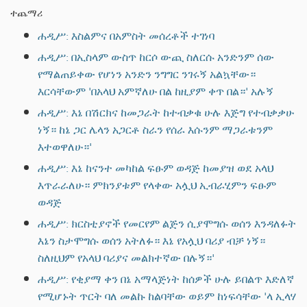
ተጨማሪ
ሐዲሥ: እስልምና በአምስት መሰረቶች ተገነባ
ሐዲሥ: በኢስላም ውስጥ ከርሶ ውጪ ስለርሱ አንድንም ሰው
የማልጠይቀው የሆነን አንድን ንግግር ንገሩኝ አልኳቸው።
እርሳቸውም 'በአላህ አምኛለሁ በል ከዚያም ቀጥ በል።' አሉኝ
ሐዲሥ: እኔ በሽርክና ከመጋራት ከተብቃቁ ሁሉ እጅግ የተብቃቃሁ
ነኝ። ከኔ ጋር ሌላን አጋርቶ ስራን የሰራ እሱንም ማጋራቱንም
እተወዋለሁ።'
ሐዲሥ: እኔ ከናንተ መካከል ፍፁም ወዳጅ ከመያዝ ወደ አላህ
እጥራራለሁ። ምክንያቱም የላቀው አሏህ ኢብራሂምን ፍፁም
ወዳጅ
ሐዲሥ: ክርስቲያኖች የመርየም ልጅን ሲያሞግሱ ወሰን እንዳለፉት
እኔን ስታሞግሱ ወሰን አትለፉ። እኔ የአሏህ ባሪያ ብቻ ነኝ።
ስለዚህም የአላህ ባሪያና መልክተኛው በሉኝ።'
ሐዲሥ: የቂያማ ቀን በኔ አማላጅነት ከሰዎች ሁሉ ይበልጥ እድለኛ
የሚሆኑት ጥርት ባለ መልኩ ከልባቸው ወይም ከነፍሳቸው 'ላ ኢላሃ