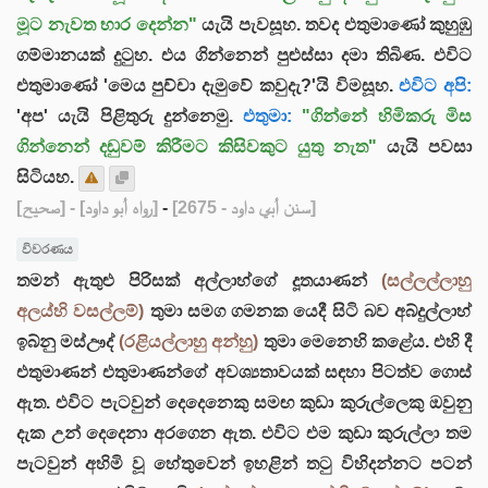
මූට නැවත භාර දෙන්න"
යැයි පැවසූහ. තවද එතුමාණෝ කුහුඹු
ගම්මානයක් දුටුහ. එය ගින්නෙන් පුළුස්සා දමා තිබිණ. එවිට
එතුමාණෝ 'මෙය පුච්චා දැමුවේ කවුදැ?'යි විමසූහ.
එවිට අපි:
'අප' යැයි පිළිතුරු දුන්නෙමු.
එතුමා:
"ගින්නේ හිමිකරු මිස
ගින්නෙන් දඬුවම් කිරීමට කිසිවකුට යුතු නැත"
යැයි පවසා
සිටියහ.
[صحيح]
- [رواه أبو داود]
-
[سنن أبي داود - 2675]
විවරණය
තමන් ඇතුළු පිරිසක් අල්ලාහ්ගේ දූතයාණන්
(සල්ලල්ලාහු
අලය්හි වසල්ලම්)
තුමා සමග ගමනක යෙදී සිටි බව අබ්දුල්ලාහ්
ඉබ්නු මස්ඌද්
(රළියල්ලාහු අන්හු)
තුමා මෙනෙහි කළේය. එහි දී
එතුමාණන් එතුමාණන්ගේ අවශ්‍යතාවයක් සඳහා පිටත්ව ගොස්
ඇත. එවිට පැටවුන් දෙදෙනෙකු සමඟ කුඩා කුරුල්ලෙකු ඔවුනු
දැක උන් දෙදෙනා අරගෙන ඇත. එවිට එම කුඩා කුරුල්ලා තම
පැටවුන් අහිමි වූ හේතුවෙන් ඉහළින් තටු විහිදන්නට පටන්