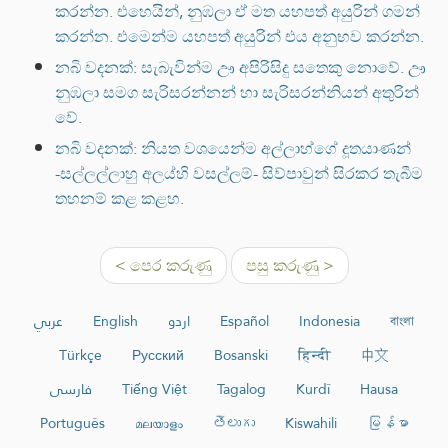
කරන්න. එහෙයින්, නුඹලා ඒ මත යහපත් අයුරින් ගමන්
කරන්න. එමෙන්ම යහපත් අයුරින් එය අනුභව කරන්න.
නබි වදනක්: සැබැවින්ම ඌ අපිරිසිදු සතෙකු නොවේ. ඌ
නුඹලා සමග සැරිසරන්නන් හා සැරිසරන්නියන් අතුරින්
වේ.
නබි වදනක්: නියත වශයෙන්ම අල්ලාහ්ගේ දූතයාණන්
-සල්ලල්ලාහු අලය්හි වසල්ලම්- සිව්පාවුන් සිරකර තැබීම
තහනම් කළ කළහ.
< පෙර කරුණු
පසු කරුණු >
عربي
English
اردو
Español
Indonesia
বাংলা
Türkçe
Русский
Bosanski
हिन्दी
中文
فارسی
Tiếng Việt
Tagalog
Kurdî
Hausa
Português
മലയാളം
తెలుగు
Kiswahili
မြန်မာ