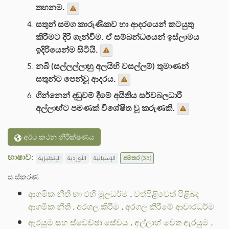
තහනම.
සතුන් සමග කාරුණිකව හා ආදරයෙන් කටයුතු
කිරීමට දිරි ගැන්වීම. ඒ සම්බන්ධයෙන් ඉස්ලාමය
ඉදිරියෙන්ම සිටියි.
නබි (සල්ලල්ලාහු අලයිහි වසල්ලම්) තුමාණන්
සතුන්ට පෙන්වූ ආදරය.
ගින්නෙන් දඬුවම් දීමේ අයිතිය සර්වබලධාරී
අල්ලාහ්ට පමණක් විශේෂිත වූ කරුණකි.
අර්ථ කථන නිරීක්ෂණය
භාෂාව:
الإنجليزية
الأوردية
الإسبانية
අමතර
(35)
සංස්කරණ
ආගමික නීති හා එහි මූලධර්ම
.
වත්පිළිවෙත් පිළිබඳ
ආගමික නීති
.
අරගල කිරීම
.
අරගල කිරීමේ ආචාරධර්ම
ඇරයුම සහ ස්වෙච්ඡා සේවය
.
අල්ලාහ් වෙත ඇරයුම
.