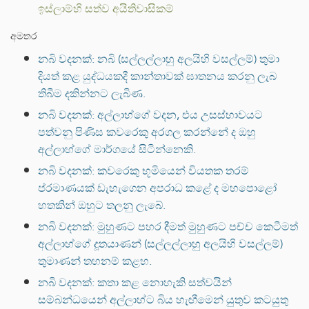
ඉස්ලාම්හි සත්ව අයිතිවාසිකම්
අමතර
නබි වදනක්: නබි (සල්ලල්ලාහු අලයිහි වසල්ලම්) තුමා
දියත් කළ යුද්ධයකදී කාන්තාවක් ඝාතනය කරනු ලැබ
තිබීම දකින්නට ලැබිණ.
නබි වදනක්: අල්ලාහ්ගේ වදන, එය උසස්භාවයට
පත්වනු පිණිස කවරෙකු අරගල කරන්නේ ද ඔහු
අල්ලාහ්ගේ මාර්ගයේ සිටින්නෙකි.
නබි වදනක්: කවරෙකු භූමියෙන් වියතක තරම්
ප්රමාණයක් ඩැහැගෙන අපරාධ කළේ ද මහපොළෝ
හතකින් ඔහුට තලනු ලැබේ.
නබි වදනක්: මුහුණට පහර දීමත් මුහුණට පච්ච කෙටීමත්
අල්ලාහ්ගේ දූතයාණන් (සල්ලල්ලාහු අලයිහි වසල්ලම්)
තුමාණන් තහනම් කළහ.
නබි වදනක්: කතා කළ නොහැකි සත්වයින්
සම්බන්ධයෙන් අල්ලාහ්ට බිය හැඟීමෙන් යුතුව කටයුතු