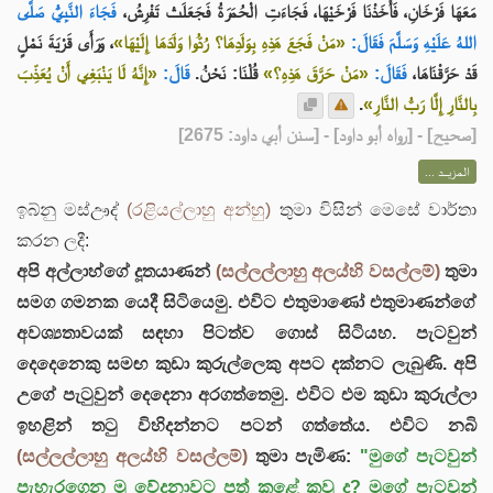
مَعَهَا فَرْخَانِ، فَأَخَذْنَا فَرْخَيْهَا، فَجَاءَتِ الْحُمَرَةُ فَجَعَلَتْ تَفْرِشُ،
فَجَاءَ النَّبِيُّ صَلَّى
اللهُ عَلَيْهِ وَسَلَّمَ فَقَالَ:
«مَنْ فَجَعَ هَذِهِ بِوَلَدِهَا؟ رُدُّوا وَلَدَهَا إِلَيْهَا»
، وَرَأَى قَرْيَةَ نَمْلٍ
قَدْ حَرَّقْنَاهَا،
فَقَالَ:
«مَنْ حَرَّقَ هَذِهِ؟»
قُلْنَا: نَحْنُ.
قَالَ:
«إِنَّهُ لَا يَنْبَغِي أَنْ يُعَذِّبَ
.
بِالنَّارِ إِلَّا رَبُّ النَّارِ»
] - [رواه أبو داود] - [سنن أبي داود: 2675]
صحيح
[
المزيــد ...
ඉබ්නු මස්ඌද්
(රළියල්ලාහු අන්හු)
තුමා විසින් මෙසේ වාර්තා
කරන ලදී:
අපි අල්ලාහ්ගේ දූතයාණන්
(සල්ලල්ලාහු අලය්හි වසල්ලම්)
තුමා
සමග ගමනක යෙදී සිටියෙමු. එවිට එතුමාණෝ එතුමාණන්ගේ
අවශ්‍යතාවයක් සඳහා පිටත්ව ගොස් සිටියහ. පැටවුන්
දෙදෙනෙකු සමඟ කුඩා කුරුල්ලෙකු අපට දක්නට ලැබුණි. අපි
උගේ පැටුවුන් දෙදෙනා අරගත්තෙමු. එවිට එම කුඩා කුරුල්ලා
ඉහළින් තටු විහිදන්නට පටන් ගත්තේය. එවිට නබි
(සල්ලල්ලාහු අලය්හි වසල්ලම්)
තුමා පැමිණ:
"මුගේ පැටවුන්
පැහැරගෙන මූ වේදනාවට පත් කළේ කවු ද? මුගේ පැටවුන්