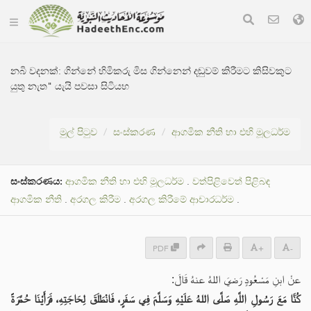
නබි වදනක්:
ගින්නේ හිමිකරු මිස ගින්නෙන් දඬුවම් කිරීමට කිසිවකුට
යුතු නැත" යැයි පවසා සිටියහ
මුල් පිටුව
සංස්කරණ
ආගමික නීති හා එහි මූලධර්ම
සංස්කරණය:
ආගමික නීති හා එහි මූලධර්ම
.
වත්පිළිවෙත් පිළිබඳ
ආගමික නීති
.
අරගල කිරීම
.
අරගල කිරීමේ ආචාරධර්ම
.
PDF
+
-
عنْ ابنِ مَسْعُودٍ رَضيَ اللهُ عنهُ قَالَ:
كُنَّا مَعَ رَسُولِ اللَّهِ صَلَّى اللهُ عَلَيْهِ وَسَلَّمَ فِي سَفَرٍ، فَانْطَلَقَ لِحَاجَتِهِ، فَرَأَيْنَا حُمَّرَةً