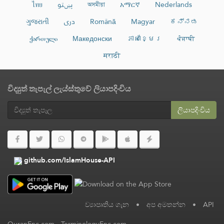
ไทย
پښتو
অসমীয়া
አማርኛ
Nederlands
ગુજરાતી
دری
Română
Magyar
ಕನ್ನಡ
ქართული
Македонски
ភាសាខ្មែរ
ਪੰਜਾਬੀ
मराठी
විද්‍යුත් තැපැල් ලැය්ස්තුවේ ලියාපදිංචිය
ලියාපදිංචිය
github.com/IslamHouse-API
ව්‍යාපෘතිය ගැන
•
අප අමතන්න
•
API
QuranEnc.com
-
TerminologyEnc.com