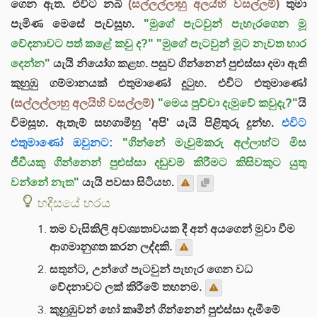
ගෙන ඇත. එවිට නබි
(සල්ලල්ලාහු අලය්හි වසල්ලම්)
තුමා
පැමිණ මෙසේ පැවසූහ.
"මුගේ පැටවුන් පැහැරගෙන මූ
වේදනාවට පත් කළේ කවු ද?"
"මුගේ පැටවුන් මූට නැවත භාර
දෙන්න"
යැයි නියෝග කළහ. පසුව ගින්නෙන් පුළුස්සා දමා ඇති
කුහුඹු ගම්මානයක් එතුමාණෝ දුටුහ. එවිට එතුමාණෝ
(සල්ලල්ලාහු අලයිහි වසල්ලම්)
"මෙය පුච්චා දැමුවේ කවුදැ?"
යි
විමසූහ. ඇතැම් සහගාමීහු 'අපි' යැයි පිළිතුරු දුන්හ.
එවිට
එතුමාණෝ ඔවුනට:
"ගින්නේ මැවුම්කරු අල්ලාහ්ට මිස
ජීවීයකු ගින්නෙන් පුළුස්සා දඬුවම් කිරීමට කිසිවකුට යුතු
වන්නේ නැත"
යැයි පවසා සිටියහ.
හදීසයේ හරය
තම වැසිකිලි අවශ්‍යතාවයක දී අන් අයගෙන් මුවා වීම
ආගමානුගත කරන ලද්දකි.
සතුන්ට, උන්ගේ පැටවුන් පැහැර ගෙන වධ
වේදනාවට ලක් කිරීමේ තහනම.
කුහුඹුවන් හෝ කෘමීන් ගින්නෙන් පුළුස්සා දැමීමේ