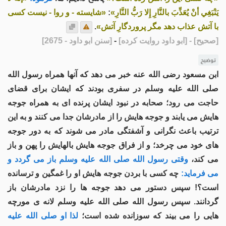
يَنْبَغِي أنْ يُعَذِّبَ بالنَّارِ إِلا رَبُّ النَّارِ»
:
«شايسته - و روا - نيست کسی
با آتش عذاب دهد مگر پروردگارِ آتش»
.
[صحیح]
- [ابو داود روایت کرده]
-
[سنن ابو داود - 2675]
توضیح
ابن مسعود رضی الله عنه خبر می دهد که آنها همراه رسول الله
صلی الله علیه وسلم در سفری بودند که ایشان برای قضای
حاجت می رود؛ صحابه در نبود ایشان پرنده ای به همراه جوجه
هایش می یابند و جوجه هایش را از مادرشان جدا می کنند و به این
ترتیب باعث نگرانی و آشفتگی مادر می شوند که به دور جوجه
های خود می چرخد؛ و از فراق جوجه هایش بالهایش را پهن و باز
می کند،
وقتی رسول الله صلی الله علیه وسلم باز می گردد و
می فرماید:
چه کسی با بردن جوجه هایش او را غمگین و ترسانده
است؟! سپس دستور می دهد جوجه ها را نزد مادرشان باز
گردانند. سپس رسول الله صلی الله علیه وسلم لانه ی مورچه
هایی را می بیند که سوزانده شده است؛
لذا او صلی الله علیه