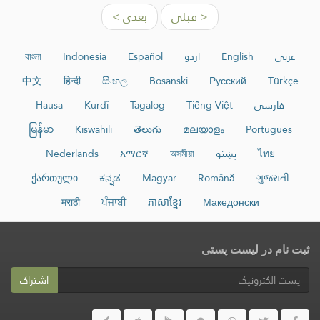
< قبلی
بعدی >
عربي
English
اردو
Español
Indonesia
বাংলা
中文
हिन्दी
සිංහල
Bosanski
Русский
Türkçe
فارسی
Tiếng Việt
Tagalog
Kurdî
Hausa
မြန်မာ
Kiswahili
తెలుగు
മലയാളം
Português
ไทย
پښتو
অসমীয়া
አማርኛ
Nederlands
ქართული
ಕನ್ನಡ
Magyar
Română
ગુજરાતી
मराठी
ਪੰਜਾਬੀ
ភាសាខ្មែរ
Македонски
ثبت نام در لیست پستی
اشتراک