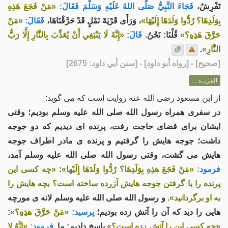
تَفْرِشُ،
فَجَاءَ النَّبِيُّ صَلَّى اللهُ عَلَيْهِ وَسَلَّمَ فَقَالَ:
«مَنْ فَجَعَ هَذِهِ
بِوَلَدِهَا؟ رُدُّوا وَلَدَهَا إِلَيْهَا»
، وَرَأَى قَرْيَةَ نَمْلٍ قَدْ حَرَّقْنَاهَا،
فَقَالَ:
«مَنْ
حَرَّقَ هَذِهِ؟»
قُلْنَا: نَحْنُ.
قَالَ:
«إِنَّهُ لَا يَنْبَغِي أَنْ يُعَذِّبَ بِالنَّارِ إِلَّا رَبُّ
النَّارِ»
.
[
صحيح
] - [رواه أبو داود] - [سنن أبي داود: 2675]
المزيــد ...
از ابن مسعود رضی الله عنه روایت است که می گويد:
در سفری همراه رسول الله صلى الله عليه وسلم بوديم؛ وقتی
ایشان برای قضای حاجت رفت، پرنده ای ديديم که دو جوجه
داشت؛ جوجه هايش را گرفتيم و پرنده ی مادر اطراف جوجه
هايش می گشت، وقتی رسول الله صلى الله عليه وسلم آمد،
فرمود:
«مَنْ فَجَعَ هذِهِ بِوَلَدِهَا؟ رُدُّوا وَلَدَهَا إِلَيْها»
:
«چه کسی اين
پرنده را با گرفتن جوجه هايش آزرده ساخته است؟ بچه هايش را
به او برگردانيد»
. و رسول الله صلى الله عليه وسلم لانه ی مورچه
هايی را ديد که آن را آتش زده بوديم؛
پرسيد:
«مَنْ حَرَّقَ هذِهِ؟»
:
«چه کسی اين را آتش زده است؟»
پاسخ داديم: ما.
فرمود:
«إنَّهُ لا