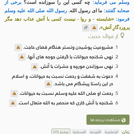
وسلم می فرماید:
چه کسی این را سوزانده است؟
برخی از
صحابه گفتند:
ما ای رسول الله.
رسول الله صلی الله علیه وسلم
فرمود:
«شايسته - و روا - نيست کسی با آتش عذاب دهد مگر
پروردگارِ آتش»
.
از فوائد حدیث
مشروعیت پوشيدن وتستر هنگام قضای حاجت.
نهی شکنجه حیوانات با گرفتن جوجه های آنها.
نهی سوزاندن مورچه و حشرات با آتش.
دعوت به شفقت و رحمت نسبت به حیوانات، و اسلام
در این راستا پیشگام می باشد.
رحمت او صلی الله علیه وسلم نسبت به حیوانات.
شکنجه با آتش کاری که منحصر به الله متعال است.
مشاهده ترجمه ها
زبان:
الإنجليزية
الأوردية
الإسبانية
بیشتر
(35)