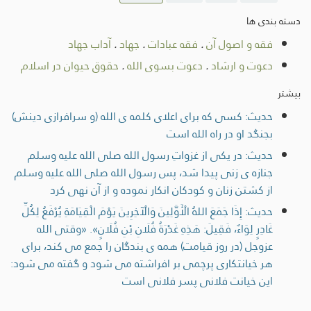
دسته بندی ها
فقه و اصول آن
.
فقه عبادات
.
جهاد
.
آداب جهاد
دعوت و ارشاد
.
دعوت بسوی الله
.
حقوق حیوان در اسلام
بیشتر
حديث: کسی که برای اعلای کلمه ی الله (و سرافرازی دينش)
بجنگد او در راه الله است
حديث: در يكی از غزواتِ رسول الله صلى الله عليه وسلم
جنازه ی زنی پيدا شد، پس رسول الله صلى الله عليه وسلم
از كشتن زنان و كودكان انکار نموده و از آن نهی کرد
حديث: إِذَا جَمَعَ اللهُ الْأَوَّلِينَ وَالْآخِرِينَ يَوْمَ الْقِيَامَةِ يُرْفَعُ لِكُلِّ
غَادِرٍ لِوَاءٌ، فَقِيلَ: هَذِهِ غَدْرَةُ فُلَانِ بْنِ فُلَانٍ». «وقتی الله
عزوجل (در روز قيامت) همه ی بندگان را جمع می کند، برای
هر خيانتکاری پرچمی بر افراشته می شود و گفته می شود:
اين خيانت فلانی پسر فلانی است