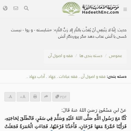
حديث:
إنَّهُ لا يَنْبَغِي أنْ يُعَذِّبَ بالنَّارِ إِلا رَبُّ النَّارِ»: «شايسته - و روا - نيست
کسی با آتش عذاب دهد مگر پروردگارِ آتش
عمومی
دسته بندی ها
فقه و اصول آن
دسته بندی:
فقه و اصول آن
.
فقه عبادات
.
جهاد
.
آداب جهاد
.
-
+
PDF
عنْ ابنِ مَسْعُودٍ رَضيَ اللهُ عنهُ قَالَ:
كُنَّا مَعَ رَسُولِ اللَّهِ صَلَّى اللهُ عَلَيْهِ وَسَلَّمَ فِي سَفَرٍ، فَانْطَلَقَ لِحَاجَتِهِ،
فَرَأَيْنَا حُمَّرَةً مَعَهَا فَرْخَانِ، فَأَخَذْنَا فَرْخَيْهَا، فَجَاءَتِ الْحُمَرَةُ فَجَعَلَتْ