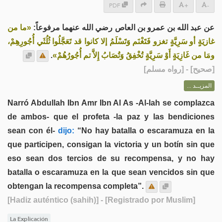
PDF
+
-
عن عبد الله بن عمرو بن العاص رضي الله عنهما مرفوعاً:
«ما من
غازيَةٍ أو سَرِيَّةٍ تغزو فَتَغْنَم وَتَسْلَمُ إلا كانوا قد تَعَجَّلُوا ثُلُثَي أُجُورِهِمْ،
.
ومَا من غَازِيَةٍ أَوْ سَرِيَّةٍ تُخْفِقُ وَتُصَابُ إِلاَّ تم أُجُورُهُمْ»
] - [رواه مسلم]
صحيح
[
المزيــد ...
Narró Abdullah Ibn Amr Ibn Al As -Al-lah se complazca
de ambos- que el profeta -la paz y las bendiciones
sean con él-
dijo:
“No hay batalla o escaramuza en la
que participen, consigan la victoria y un botín sin que
eso sean dos tercios de su recompensa, y no hay
batalla o escaramuza en la que sean vencidos sin que
obtengan la recompensa completa”.
[Hadiz auténtico (sahih)]
- [Registrado por Muslim]
La Explicación