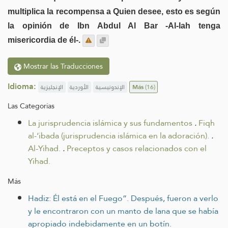
multiplica la recompensa a Quien desee, esto es según
la opinión de Ibn Abdul Al Bar -Al-lah tenga
misericordia de él-.
Mostrar las Traducciones
Idioma:
الإنجليزية
الأوردية
الإندونيسية
Más
(16)
Las Categorías
La jurisprudencia islámica y sus fundamentos
.
Fiqh
al-‘ibada (jurisprudencia islámica en la adoración).
.
Al-Yihad.
.
Preceptos y casos relacionados con el
Yihad.
Más
Hadiz: Él está en el Fuego”. Después, fueron a verlo
y le encontraron con un manto de lana que se había
apropiado indebidamente en un botín.