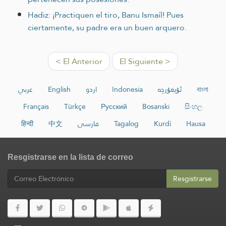
Hadiz: ¡Practiquen el tiro, Banu Ismaíl! Pues
ciertamente, su padre era un buen arquero.
< El Anterior
El Siguiente >
عربي
English
اردو
Indonesia
ئۇيغۇرچە
বাংলা
Français
Türkçe
Русский
Bosanski
සිංහල
हिन्दी
中文
فارسی
Tagalog
Kurdî
Hausa
Resgistrarse en la lista de correo
Resgistrarse