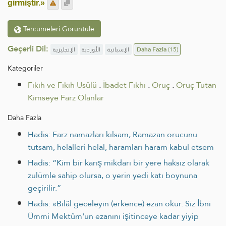
girmiştir.»
Tercümeleri Görüntüle
Geçerli Dil:
الإنجليزية
الأوردية
الإسبانية
Daha Fazla
(15)
Kategoriler
Fıkıh ve Fıkıh Usûlü
.
İbadet Fıkhı
.
Oruç
.
Oruç Tutan
Kimseye Farz Olanlar
Daha Fazla
Hadis: Farz namazları kılsam, Ramazan orucunu
tutsam, helalleri helal, haramları haram kabul etsem
Hadis: “Kim bir karış mikdarı bir yere haksız olarak
zulümle sahip olursa, o yerin yedi katı boynuna
geçirilir.”
Hadis: «Bilâl geceleyin (erkence) ezan okur. Siz İbni
Ümmi Mektûm'un ezanını işitinceye kadar yiyip