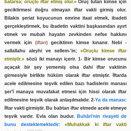
batarsa; oruçlu iftar etmiş olur.»
Oruç tutan kimse için
geciktirmesi doğru olmayan iftar vakti girmiş olur.
Bilakis şeriat koyucunun emrine itaat etmek, ibadeti
gerçekleştirmek, bu ibadetin vaktini başkasından ayırt
etmek ve mubah hayatın zevkinden nefse hakkını
vermek için
(iftarı)
geciktiren kimse kınanır. Nebi -
sallallahu aleyhi ve sellem-'in;
«Oruçlu kimse iftar
etmiştir.»
sözü iki manayı içerir. 1- Bir kimse orucunu
açaçak bir şey yememiş olsa dahi iftar vaktinin
girmesiyle birlikte hüküm olarak iftar etmiştir. İftarda
acele edilmesine teşvik edilen bazı hadislerin manası
şer'î manaya muvafakat etmesi için hissi olarak iftar
edilmesine teşvik olarak anlaşılmalıdır. 2-
Ya da manası:
İftar vakti girmiştir. Bu babtan iftar etmede acele etmeye
teşvik vardır. Evla olan budur.
Buhâri'nin rivayeti de
bunu desteklemektedir:
«Muhakkak ki iftar vakti