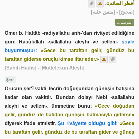
.
أفطر الصائم»
] - [متفق عليه]
صحيح
[
المزيــد ...
Ömer b. Hattâb -radıyallahu anh-'dan rivâyet edildiğine
göre Rasûlullah -sallallahu aleyhi ve sellem-
şöyle
buyurmuştur:
«Gece bu taraftan gelir, gündüz bu
taraftan giderse oruçlu kimse iftar eder.»
[Sahih Hadis]
- [Muttefekun Aleyh]
Şerh
Orucun şer'î vakti, fecrin doğuşundan güneşin batışına
kadar olan vakittir. Bundan dolayı Nebi -sallallahu
aleyhi ve sellem-, ümmetine bunu;
«Gece doğudan
gelir, gündüz de batıdan güneşin batmasıyla giderse»
diyerek ifade etmiştir.
Şu rivâyette olduğu gibi:
«Gece
bu taraftan gelir, gündüz de bu taraftan gider ve güneş