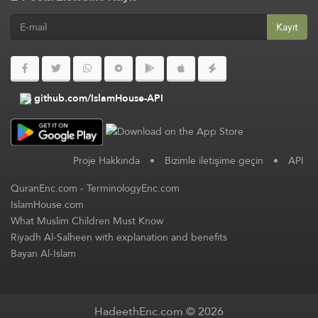
Kayıt
github.com/IslamHouse-API
Proje Hakkında
•
Bizimle iletişime geçin
•
API
QuranEnc.com
-
TerminologyEnc.com
IslamHouse.com
What Muslim Children Must Know
Riyadh Al-Salheen with explanation and benefits
Bayan Al-Islam
HadeethEnc.com © 2026