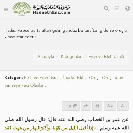
Hadis:
«Gece bu taraftan gelir, gündüz bu taraftan giderse oruçlu
kimse iftar eder.»
Anasayfa
Kategoriler
Fıkıh ve Fıkıh Usûlü
Kategori:
Fıkıh ve Fıkıh Usûlü
.
İbadet Fıkhı
.
Oruç
.
Oruç Tutan
Kimseye Farz Olanlar
.
PDF
+
-
عن عمر بن الخطاب رضي الله عنه قال: قال رسول الله صلى
الله عليه وسلم :
«إذا أقبل الليل من هَهُنا، وأَدْبَرَالنهار من ههنا، فقد