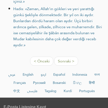
içiniz.»
Hadis: «Zaman, Allah’ın gökleri ve yeri yarattığı
günkü şekliyle dönmektedir. Bir yıl on iki aydır.
Bunlardan dördü haram olan aydır. Üçü birbiri
ardınca gelen, zilkade, zilhicce ve muharremdir. Biri
ise cemaziyelâhir ile şâbân arasında bulunan ve
Mudar kabilesinin daha çok değer verdiği receb
ayıdır.»
< Önceki
Sonraki >
عربي
English
اردو
Español
Indonesia
বাংলা
Français
Русский
Bosanski
සිංහල
हिन्दी
中文
فارسی
Tagalog
Kurdî
Português
E-Posta Listesine Kayıt