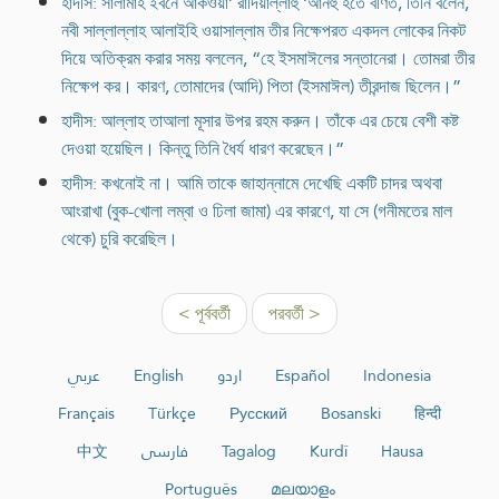
হাদীস: সালামাহ ইবনে আকওয়া’ রাদিয়াল্লাহু ‘আনহু হতে বর্ণিত, তিনি বলেন,
নবী সাল্লাল্লাহ আলাইহি ওয়াসাল্লাম তীর নিক্ষেপরত একদল লোকের নিকট
দিয়ে অতিক্রম করার সময় বললেন, “হে ইসমাঈলের সন্তানেরা। তোমরা তীর
নিক্ষেপ কর। কারণ, তোমাদের (আদি) পিতা (ইসমাঈল) তীরন্দাজ ছিলেন।”
হাদীস: আল্লাহ তাআলা মূসার উপর রহম করুন। তাঁকে এর চেয়ে বেশী কষ্ট
দেওয়া হয়েছিল। কিন্তু তিনি ধৈর্য ধারণ করেছেন।”
হাদীস: কখনোই না। আমি তাকে জাহান্নামে দেখেছি একটি চাদর অথবা
আংরাখা (বুক-খোলা লম্বা ও ঢিলা জামা) এর কারণে, যা সে (গনীমতের মাল
থেকে) চুরি করেছিল।
< পূর্ববর্তী
পরবর্তী >
عربي
English
اردو
Español
Indonesia
Français
Türkçe
Русский
Bosanski
हिन्दी
中文
فارسی
Tagalog
Kurdî
Hausa
Português
മലയാളം