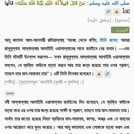
صلى الله عليه وسلم :
مَنْ قَتَلَ قَتِيلاً لَهُ عَلَيْهِ بَيِّنَةٌ فَلَهُ سَلَبُهُ»
قَالَهَا
ثَلاثاً.
] - [متفق عليه]
صحيح
[
المزيــد ...
আবূ কাতাদা আল-আনসারী রাদিয়াল্লাহু ‘আনহু থেকে বর্ণিত,
তিনি বলেন:
আমরা
রাসূলুল্লাহ সাল্লাল্লাহু আলাইহি ওয়াসাল্লামের সাথে হুনাইনে বের হলাম। —এবং
তিনি ঘটনাটি উল্লেখ করলেন— তখন রাসূলুল্লাহ সাল্লাল্লাহু আলাইহি ওয়াসাল্লাম
বললেন, যে ব্যক্তি কাউকে হত্যা করবে আর তার জন্য রয়েছে তার ওপর প্রমাণ,
তাহলে তার মাল-সামানাহ তার”। এটি তিনি তিনবার বলেছেন।
[সহীহ]
- [মুত্তাফাকুন ‘আলাইহি (বুখারী ও মুসলিম)।]
ব্যাখ্যা
নবী সাল্লাল্লাহু আলাইহি ওয়াসাল্লাম হুনাইনের দিন বলেছেন, যে ব্যক্তি কাউকে
হত্যা করে এর ওপর তার জন্য রয়েছে সাক্ষী বা প্রমাণ, তাহলে তার মাল-সামানাহ তার।
অর্থাৎ তার জন্যে রয়েছে নিহত ব্যক্তির মাল-সামানাহ, কাপড়, অস্ত্র এবং যে বাহনের
ওপর আরোহণ করে যুদ্ধ করেছে। আর আবু কাতাদাহ এক লোককে হত্যা করল এবং