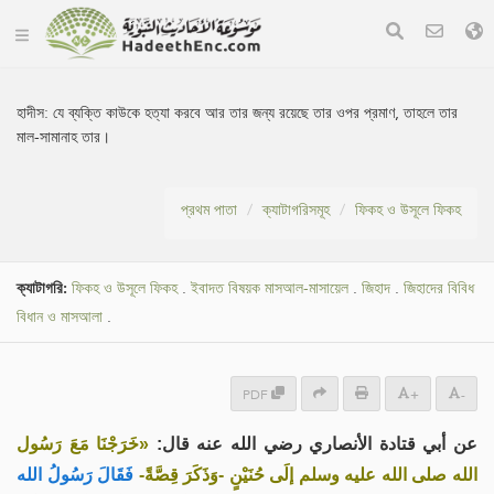
হাদীস:
যে ব্যক্তি কাউকে হত্যা করবে আর তার জন্য রয়েছে তার ওপর প্রমাণ, তাহলে তার
মাল-সামানাহ তার।
প্রথম পাতা
ক্যাটাগরিসমূহ
ফিকহ ও উসূলে ফিকহ
ক্যাটাগরি:
ফিকহ ও উসূলে ফিকহ
.
ইবাদত বিষয়ক মাসআল-মাসায়েল
.
জিহাদ
.
জিহাদের বিবিধ
বিধান ও মাসআলা
.
PDF
+
-
عن أبي قتادة الأنصاري رضي الله عنه قال:
«خَرَجْنَا مَعَ رَسُول
الله صلى الله عليه وسلم إلَى حُنَيْنٍ -وَذَكَرَ قِصَّةً-
فَقَالَ رَسُولُ الله