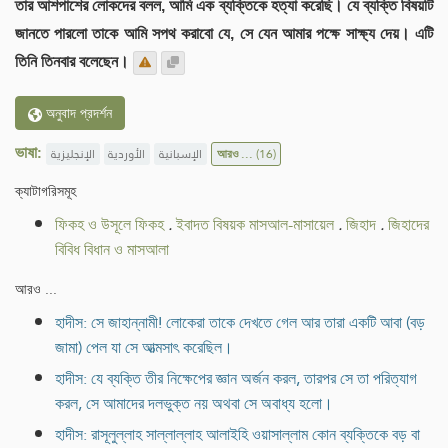
তার আশপাশের লোকদের বলল, আমি এক ব্যক্তিকে হত্যা করেছি। যে ব্যক্তি বিষয়টি
জানতে পারলো তাকে আমি সপথ করাবো যে, সে যেন আমার পক্ষে সাক্ষ্য দেয়। এটি
তিনি তিনবার বলেছেন।
অনুবাদ প্রদর্শন
ভাষা:
الإنجليزية
الأوردية
الإسبانية
আরও ...
(16)
ক্যাটাগরিসমূহ
ফিকহ ও উসূলে ফিকহ
.
ইবাদত বিষয়ক মাসআল-মাসায়েল
.
জিহাদ
.
জিহাদের
বিবিধ বিধান ও মাসআলা
আরও ...
হাদীস: সে জাহান্নামী! লোকেরা তাকে দেখতে গেল আর তারা একটি আবা (বড়
জামা) পেল যা সে আত্মসাৎ করেছিল।
হাদীস: যে ব্যক্তি তীর নিক্ষেপের জ্ঞান অর্জন করল, তারপর সে তা পরিত্যাগ
করল, সে আমাদের দলভুক্ত নয় অথবা সে অবাধ্য হলো।
হাদীস: রাসূলুল্লাহ সাল্লাল্লাহ আলাইহি ওয়াসাল্লাম কোন ব্যক্তিকে বড় বা