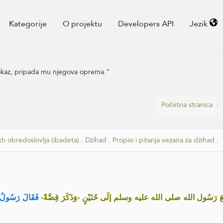
Kategorije
O projektu
Developers API
Jezik
 dokaz, pripada mu njegova oprema."
Početna stranica
kh obredoslovlja (ibadeta)
.
Džihad
.
Propisi i pitanja vezana za džihad
.
«َعَ رَسُول الله صلى الله عليه وسلم إلَى حُنَيْنٍ -وَذَكَرَ قِصَّةً
فَقَالَ رَس :