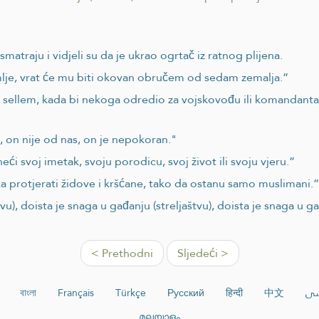
smatraju i vidjeli su da je ukrao ogrtač iz ratnog plijena.
mlje, vrat će mu biti okovan obručem od sedam zemalja.”
i ve sellem, kada bi nekoga odredio za vojskovođu ili komanda
, on nije od nas, on je nepokoran."
ći svoj imetak, svoju porodicu, svoj život ili svoju vjeru.”
a protjerati židove i kršćane, tako da ostanu samo muslimani.”
vu), doista je snaga u gađanju (streljaštvu), doista je snaga u ga
< Prethodni
Sljedeći >
বাংলা
Français
Türkçe
Русский
हिन्दी
中文
سی
മലയാളം