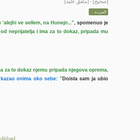
] - [متفق عليه]
صحيح
[
المزيــد ...
'alejhi ve sellem, na Hunejn..."
, spomenuo je
od neprijatelja i ima za to dokaz, pripada mu
ima za to dokaz njemu pripada njegova oprema,
e kazao onima oko sebe:
"
Doista sam ja ubio
a džihad