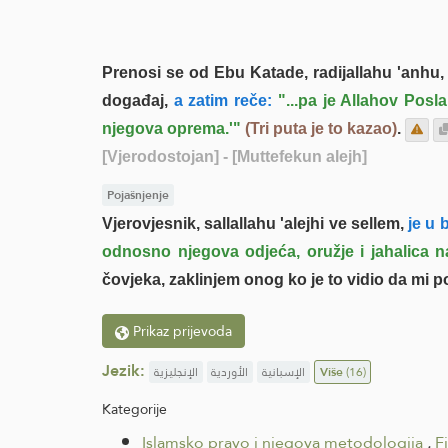
Prenosi se od Ebu Katade, radijallahu 'anhu,
događaj,
a zatim reče:
"...pa je Allahov Posla
njegova oprema.'"
(Tri puta je to kazao)
.
[Vjerodostojan]
- [Muttefekun alejh]
Pojašnjenje
Vjerovjesnik, sallallahu 'alejhi ve sellem,
je u 
odnosno njegova odjeća, oružje i jahalica na
čovjeka, zaklinjem onog ko je to vidio da mi pos
Prikaz prijevoda
Jezik:
الإنجليزية
الأوردية
الإسبانية
Više
(16)
Kategorije
Islamsko pravo i njegova metodologija
.
F