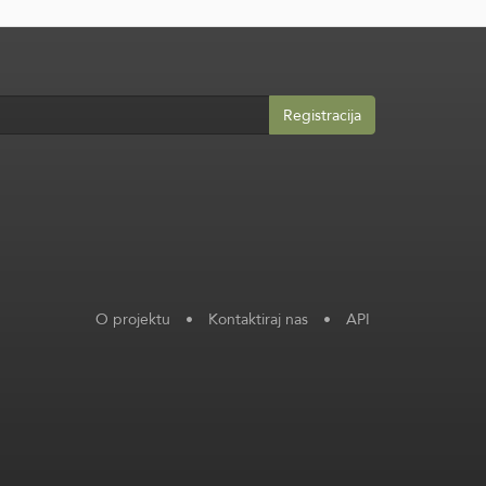
Registracija
O projektu
•
Kontaktiraj nas
•
API