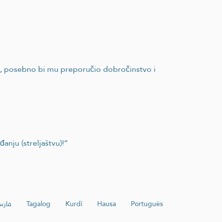
nta, posebno bi mu preporučio dobročinstvo i
đanju (streljaštvu)!”
فار
Tagalog
Kurdî
Hausa
Português