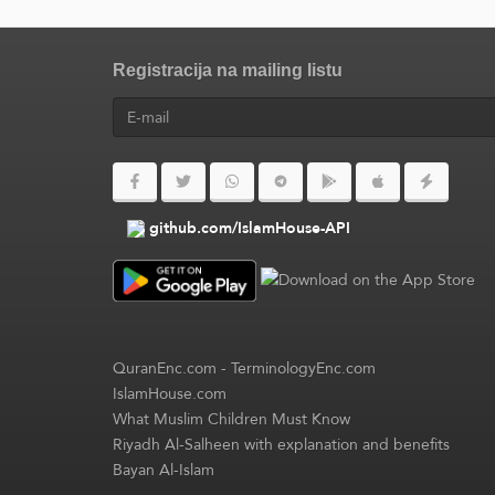
Registracija na mailing listu
github.com/IslamHouse-API
QuranEnc.com
-
TerminologyEnc.com
IslamHouse.com
What Muslim Children Must Know
Riyadh Al-Salheen with explanation and benefits
Bayan Al-Islam