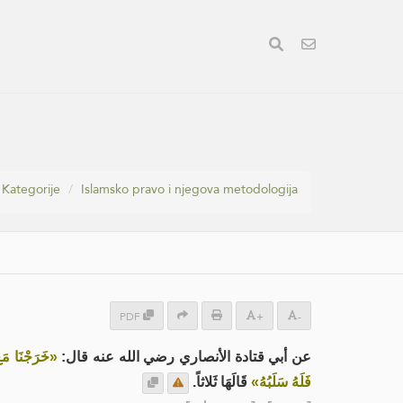
Kategorije
Islamsko pravo i njegova metodologija
PDF
+
-
عن أبي قتادة الأنصاري رضي الله عنه قال:
خَرَجْنَا م-
فَلَهُ سَلَبُهُ»
قَالَهَا ثَلاثاً.