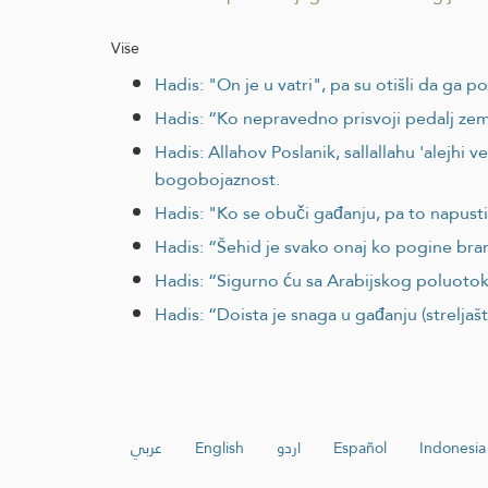
Više
Hadis: "On je u vatri", pa su otišli da ga po
Hadis: “Ko nepravedno prisvoji pedalj ze
Hadis: Allahov Poslanik, sallallahu 'alejh
bogobojaznost.
Hadis: "Ko se obuči gađanju, pa to napusti
Hadis: “Šehid je svako onaj ko pogine brane
Hadis: “Sigurno ću sa Arabijskog poluotok
Hadis: “Doista je snaga u gađanju (streljašt
عربي
English
اردو
Español
Indonesia