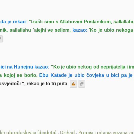
da je rekao:
"Izašli smo s Allahovim Poslanikom, sallallahu 
nik, sallallahu 'alejhi ve sellem,
kazao:
'Ko je ubio nekoga 
bici na Hunejnu kazao:
"Ko je ubio nekog od neprijatelja i 
 kojoj se borio.
Ebu Katade je ubio čovjeka u bici pa j
vjedoči.", rekao je to tri puta.
ikh obredoslovlja (ibadeta)
.
Džihad
.
Propisi i pitanja vezana z