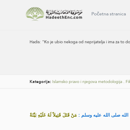
Početna stranica
Hadis:
"Ko je ubio nekoga od neprijatelja i ima za to
Kategorija:
Islamsko pravo i njegova metodologija
.
Fi
ُولُ الله صلى الله عليه وسلم
مَنْ قَتَلَ قَتِيلاً لَهُ عَلَيْهِ بَيِّنَةٌ