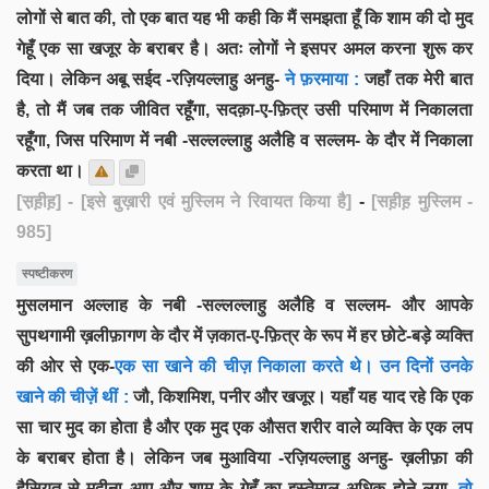
लोगों से बात की, तो एक बात यह भी कही कि मैं समझता हूँ कि शाम की दो मुद
गेहूँ एक सा खजूर के बराबर है। अतः लोगों ने इसपर अमल करना शुरू कर
दिया। लेकिन अबू सईद -रज़ियल्लाहु अनहु-
ने फ़रमाया :
जहाँ तक मेरी बात
है, तो मैं जब तक जीवित रहूँगा, सदक़ा-ए-फ़ित्र उसी परिमाण में निकालता
रहूँगा, जिस परिमाण में नबी -सल्लल्लाहु अलैहि व सल्लम- के दौर में निकाला
करता था।
[स़ह़ीह़]
- [इसे बुख़ारी एवं मुस्लिम ने रिवायत किया है]
-
[सह़ीह़ मुस्लिम -
985]
स्पष्टीकरण
मुसलमान अल्लाह के नबी -सल्लल्लाहु अलैहि व सल्लम- और आपके
सुपथगामी ख़लीफ़ागण के दौर में ज़कात-ए-फ़ित्र के रूप में हर छोटे-बड़े व्यक्ति
की ओर से एक-
एक सा खाने की चीज़ निकाला करते थे। उन दिनों उनके
खाने की चीज़ें थीं :
जौ, किशमिश, पनीर और खजूर। यहाँ यह याद रहे कि एक
सा चार मुद का होता है और एक मुद एक औसत शरीर वाले व्यक्ति के एक लप
के बराबर होता है। लेकिन जब मुआविया -रज़ियल्लाहु अनहु- ख़लीफ़ा की
हैसियत से मदीना आए और शाम के गेहूँ का इस्तेमाल अधिक होने लगा,
तो