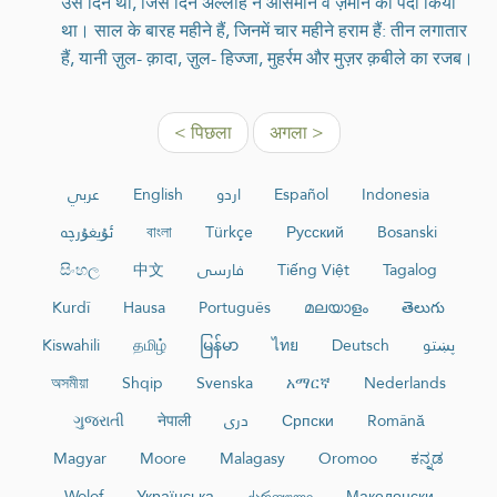
उस दिन थी, जिस दिन अल्लाह ने आसमान व ज़मीन को पैदा किया
था। साल के बारह महीने हैं, जिनमें चार महीने हराम हैं: तीन लगातार
हैं, यानी ज़ुल- क़ादा, ज़ुल- हिज्जा, मुहर्रम और मुज़र क़बीले का रजब।
< पिछला
अगला >
عربي
English
اردو
Español
Indonesia
ئۇيغۇرچە
বাংলা
Türkçe
Русский
Bosanski
සිංහල
中文
فارسی
Tiếng Việt
Tagalog
Kurdî
Hausa
Português
മലയാളം
తెలుగు
Kiswahili
தமிழ்
မြန်မာ
ไทย
Deutsch
پښتو
অসমীয়া
Shqip
Svenska
አማርኛ
Nederlands
ગુજરાતી
नेपाली
دری
Српски
Română
Magyar
Moore
Malagasy
Oromoo
ಕನ್ನಡ
Wolof
Українська
ქართული
Македонски