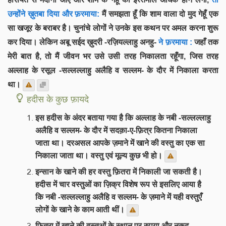
उन्होंने ख़ुतबा दिया और फ़रमाया:
मैं समझता हूँ कि शाम वाला दो मुद गेहूँ एक
सा खजूर के बराबर है। चुनांचे लोगों ने उनके इस कथन पर अमल करना शुरू
कर दिया। लेकिन अबू सईद ख़ुदरी -रज़ियल्लाहु अनहु-
ने फ़रमाया :
जहाँ तक
मेरी बात है, तो मैं जीवन भर उसे उसी तरह निकालता रहूँगा, जिस तरह
अल्लाह के रसूल -सल्लल्लाहु अलैहि व सल्लम- के दौर में निकाला करता
था।
हदीस के कुछ फ़ायदे
इस हदीस के अंदर बताया गया है कि अल्लाह के नबी -सल्लल्लाहु
अलैहि व सल्लम- के दौर में सदक़ा-ए-फ़ित्र कितना निकाला
जाता था। दरअसल आपके ज़माने में खाने की वस्तु का एक सा
निकाला जाता था। वस्तु एवं मूल्य कुछ भी हो।
इन्सान के खाने की हर वस्तु फ़ितरा में निकाली जा सकती है।
हदीस में चार वस्तुओं का ज़िक्र विशेष रूप से इसलिए आया है
कि नबी -सल्लल्लाहु अलैहि व सल्लम- के ज़माने में यही वस्तुएँ
लोगों के खाने के काम आती थीं।
फ़ितरा में खाने की वस्तुओं के स्थान पर रुपया और नक़द