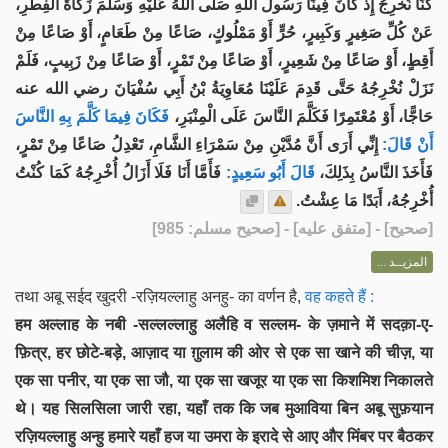
كُنَّا نُخْرِجُ إِذْ كَانَ فِينَا رَسُولُ اللهِ صَلَّى اللهُ عَلَيْهِ وَسَلَّمَ زَكَاةَ الْفِطْرِ،
عَنْ كُلِّ صَغِيرٍ وَكَبِيرٍ، حُرٍّ أَوْ مَمْلُوكٍ، صَاعًا مِنْ طَعَامٍ، أَوْ صَاعًا مِنْ
أَقِطٍ، أَوْ صَاعًا مِنْ شَعِيرٍ، أَوْ صَاعًا مِنْ تَمْرٍ، أَوْ صَاعًا مِنْ زَبِيبٍ، فَلَمْ
نَزَلْ نُخْرِجُهُ حَتَّى قَدِمَ عَلَيْنَا مُعَاوِيَةُ بْنُ أَبِي سُفْيَانَ رضي الله عنه
حَاجًّا، أَوْ مُعْتَمِرًا فَكَلَّمَ النَّاسَ عَلَى الْمِنْبَرِ،
فَكَانَ فِيمَا كَلَّمَ بِهِ النَّاسَ
أَنْ قَالَ:
إِنِّي أَرَى أَنَّ مُدَّيْنِ مِنْ سَمْرَاءِ الشَّامِ، تَعْدِلُ صَاعًا مِنْ تَمْرٍ،
فَأَخَذَ النَّاسُ بِذَلِكَ،
قَالَ أَبُو سَعِيدٍ:
فَأَمَّا أَنَا فَلَا أَزَالُ أُخْرِجُهُ كَمَا كُنْتُ
أُخْرِجُهُ، أَبَدًا مَا عِشْتُ.
] - [متفق عليه] - [صحيح مسلم: 985]
صحيح
[
المزيــد ...
तथा अबू सईद खुदरी -रज़ियल्लाहु अनहु- का वर्णन है,
वह कहते हैं :
हम अल्लाह के नबी -सल्लल्लाहु अलैहि व सल्लम- के ज़माने में सदक़ा-ए-
फ़ित्र, हर छोटे-बड़े, आज़ाद या ग़ुलाम की ओर से एक सा खाने की चीज़, या
एक सा पनीर, या एक सा जौ, या एक सा खजूर या एक सा किशमिश निकालते
थे। यह सिलसिला जारी रहा, यहाँ तक कि जब मुआविया बिन अबू सुफ़यान
रज़ियल्लाहु अन्हु हमारे यहाँ हज या उमरा के इरादे से आए और मिंबर पर बैठकर