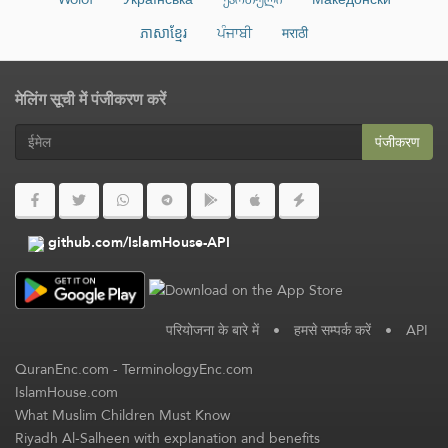
ភាសាខ្មែរ
ਪੰਜਾਬੀ
मराठी
मेलिंग सूची में पंजीकरण करें
पंजीकरण
github.com/IslamHouse-API
परियोजना के बारे में
•
हमसे सम्पर्क करें
•
API
QuranEnc.com
-
TerminologyEnc.com
IslamHouse.com
What Muslim Children Must Know
Riyadh Al-Salheen with explanation and benefits