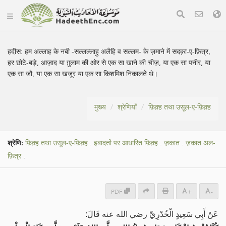
हदीस:
हम अल्लाह के नबी -सल्लल्लाहु अलैहि व सल्लम- के ज़माने में सदक़ा-ए-फ़ित्र,
हर छोटे-बड़े, आज़ाद या ग़ुलाम की ओर से एक सा खाने की चीज़, या एक सा पनीर, या
एक सा जौ, या एक सा खजूर या एक सा किशमिश निकालते थे।
मुख्य
श्रेणियाँ
फ़िक़्ह तथा उसूल-ए-फ़िक़्ह
श्रेणि:
फ़िक़्ह तथा उसूल-ए-फ़िक़्ह
.
इबादतों पर आधारित फ़िक़्ह
.
ज़कात
.
ज़कात अल-
फ़ित्र
.
PDF
+
-
عَنْ أَبِي سَعِيدٍ الْخُدْرِيِّ رضي الله عنه قَالَ: