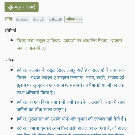
अनुवाद दिखाएँ
भाषा:
الإنجليزية
الأوردية
الإسبانية
अधिक
(47)
श्रेणियाँ
फ़िक़्ह तथा उसूल-ए-फ़िक़्ह
.
इबादतों पर आधारित फ़िक़्ह
.
ज़कात
.
ज़कात अल-फ़ित्र
अधिक
हदीस: अल्लाह के रसूल (सल्लल्लाहु अलैहि व सल्लम) ने सदक़ा-ए-
फ़ित्र - अथवा सदक़ा-ए-रमज़ान फ़रमाया- परुष, स्त्री, आज़ाद एवं
ग़ुलाम पर खुज़ूर का एक साअ (एक मापने का पैमाना) या जौ का एक
साअ अनिवार्य किया है।
हदीस: जो एक बित्ता समान भी ज़मीन हड़पेगा, उसकी गरदन में सात
ज़मीनों का तौक डाला जाएगा।
हदीस: मुसलमान को उसके घोड़े और गुलाम की ज़कात नहीं देनी है।
हदीस: ज़माना घूमकर आज फिर उसी हालत पर आ गया है, जो हालत