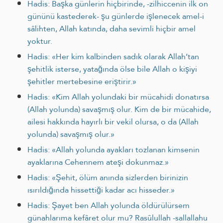
Hadis: Başka günlerin hiçbirinde, -zilhiccenin ilk on
gününü kastederek- şu günlerde işlenecek amel-i
sâlihten, Allah katında, daha sevimli hiçbir amel
yoktur.
Hadis: «Her kim kalbinden sadık olarak Allah’tan
şehitlik isterse, yatağında ölse bile Allah o kişiyi
şehitler mertebesine eriştirir.»
Hadis: «Kim Allah yolundaki bir mücahidi donatırsa
(Allah yolunda) savaşmış olur. Kim de bir mücahide,
ailesi hakkında hayırlı bir vekil olursa, o da (Allah
yolunda) savaşmış olur.»
Hadis: «Allah yolunda ayakları tozlanan kimsenin
ayaklarına Cehennem ateşi dokunmaz.»
Hadis: «Şehit, ölüm anında sizlerden birinizin
ısırıldığında hissettiği kadar acı hisseder.»
Hadis: Şayet ben Allah yolunda öldürülürsem
günahlarıma kefâret olur mu? Rasûlullah -sallallahu