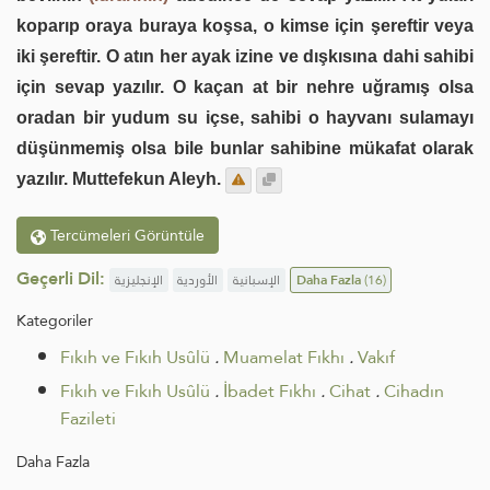
koparıp oraya buraya koşsa, o kimse için şereftir veya
iki şereftir. O atın her ayak izine ve dışkısına dahi sahibi
için sevap yazılır. O kaçan at bir nehre uğramış olsa
oradan bir yudum su içse, sahibi o hayvanı sulamayı
düşünmemiş olsa bile bunlar sahibine mükafat olarak
yazılır. Muttefekun Aleyh.
Tercümeleri Görüntüle
Geçerli Dil:
الإنجليزية
الأوردية
الإسبانية
Daha Fazla
(16)
Kategoriler
Fıkıh ve Fıkıh Usûlü
.
Muamelat Fıkhı
.
Vakıf
Fıkıh ve Fıkıh Usûlü
.
İbadet Fıkhı
.
Cihat
.
Cihadın
Fazileti
Daha Fazla