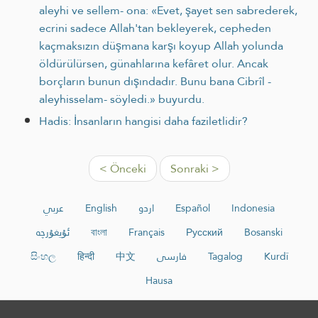
aleyhi ve sellem- ona: «Evet, şayet sen sabrederek,
ecrini sadece Allah'tan bekleyerek, cepheden
kaçmaksızın düşmana karşı koyup Allah yolunda
öldürülürsen, günahlarına kefâret olur. Ancak
borçların bunun dışındadır. Bunu bana Cibrîl -
aleyhisselam- söyledi.» buyurdu.
Hadis: İnsanların hangisi daha faziletlidir?
< Önceki
Sonraki >
عربي
English
اردو
Español
Indonesia
ئۇيغۇرچە
বাংলা
Français
Русский
Bosanski
සිංහල
हिन्दी
中文
فارسی
Tagalog
Kurdî
Hausa