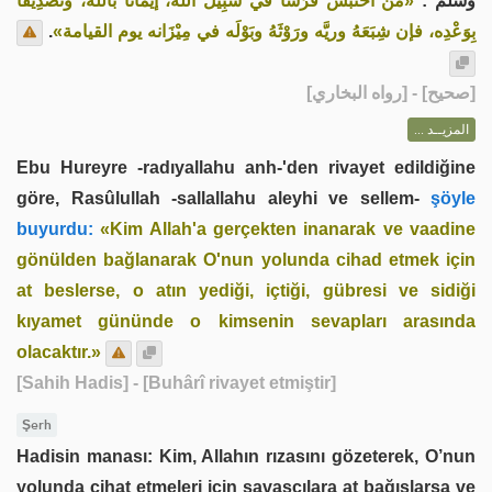
وسلم :
«مَنْ احْتَبَسَ فَرَسًا في سَبِيل الله، إيمانًا بالله، وتَصْدِيقًا
.
بِوَعْدِه، فإن شِبَعَهُ وريَّه ورَوْثَهُ وبَوْلَه في مِيْزَانه يوم القيامة»
] - [رواه البخاري]
صحيح
[
المزيــد ...
Ebu Hureyre -radıyallahu anh-'den rivayet edildiğine
göre, Rasûlullah -sallallahu aleyhi ve sellem-
şöyle
buyurdu:
«Kim Allah'a gerçekten inanarak ve vaadine
gönülden bağlanarak O'nun yolunda cihad etmek için
at beslerse, o atın yediği, içtiği, gübresi ve sidiği
kıyamet gününde o kimsenin sevapları arasında
olacaktır.»
[Sahih Hadis]
- [Buhârî rivayet etmiştir]
Şerh
Hadisin manası: Kim, Allahın rızasını gözeterek, O’nun
yolunda cihat etmeleri için savaşçılara at bağışlarsa ve