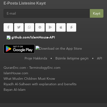
E-Posta Listesine Kayıt
Kayıt
github.com/IslamHouse-API
Proje Hakkında
•
Bizimle iletişime geçin
•
API
QuranEnc.com
-
TerminologyEnc.com
IslamHouse.com
What Muslim Children Must Know
Riyadh Al-Salheen with explanation and benefits
Bayan Al-Islam