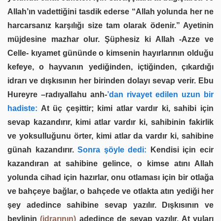
Allah’ın vadettiğini tasdik ederse “Allah yolunda her ne
harcarsanız karşılığı size tam olarak ödenir.” Ayetinin
müjdesine mazhar olur. Şüphesiz ki Allah -Azze ve
Celle- kıyamet gününde o kimsenin hayırlarının olduğu
kefeye, o hayvanın yediğinden, içtiğinden, çıkardığı
idrarı ve dışkısının her birinden dolayı sevap verir. Ebu
Hureyre –radıyallahu anh-
’dan rivayet edilen uzun bir
hadiste:
At üç çeşittir; kimi atlar vardır ki, sahibi için
sevap kazandırır, kimi atlar vardır ki, sahibinin fakirlik
ve yoksulluğunu örter, kimi atlar da vardır ki, sahibine
günah kazandırır.
Sonra şöyle dedi:
Kendisi için ecir
kazandıran at sahibine gelince, o kimse atını Allah
yolunda cihad için hazırlar, onu otlaması için bir otlağa
ve bahçeye bağlar, o bahçede ve otlakta atın yediği her
şey adedince sahibine sevap yazılır. Dışkısının ve
bevlinin
(idrarının)
adedince de sevap yazılır. At yuları