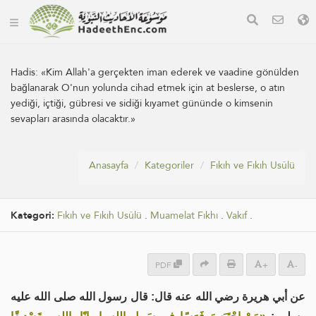
Hadis:
«Kim Allah'a gerçekten iman ederek ve vaadine gönülden
bağlanarak O'nun yolunda cihad etmek için at beslerse, o atın
yediği, içtiği, gübresi ve sidiği kıyamet gününde o kimsenin
sevapları arasında olacaktır.»
Anasayfa
Kategoriler
Fıkıh ve Fıkıh Usûlü
Kategori:
Fıkıh ve Fıkıh Usûlü
.
Muamelat Fıkhı
.
Vakıf
.
PDF
+
-
عن أبي هريرة رضي الله عنه قال: قال رسول الله صلى الله عليه