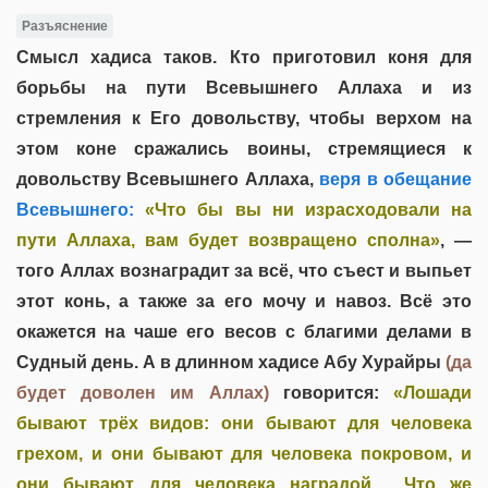
Разъяснение
Смысл хадиса таков. Кто приготовил коня для
борьбы на пути Всевышнего Аллаха и из
стремления к Его довольству, чтобы верхом на
этом коне сражались воины, стремящиеся к
довольству Всевышнего Аллаха,
веря в обещание
Всевышнего:
«Что бы вы ни израсходовали на
пути Аллаха, вам будет возвращено сполна»
, —
того Аллах вознаградит за всё, что съест и выпьет
этот конь, а также за его мочу и навоз. Всё это
окажется на чаше его весов с благими делами в
Судный день. А в длинном хадисе Абу Хурайры
(да
будет доволен им Аллах)
говорится:
«Лошади
бывают трёх видов: они бывают для человека
грехом, и они бывают для человека покровом, и
они бывают для человека наградой… Что же