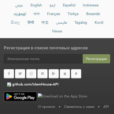
عربي
English
اردو
Español
Indonesia
ئۇيغۇرچە
বাংলা
Français
Türkçe
Bosanski
සිංහල
हिन्दी
中文
فارسی
Tagalog
Kurdî
Hausa
Регистрация в списке почтовых адресов
Регистрация
github.com/IslamHouse-API
О проекте
•
Свяжитесь с нами
•
API