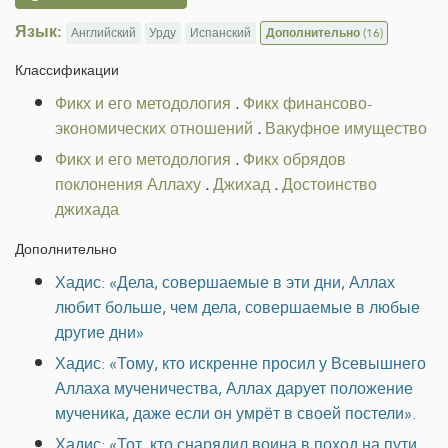
Язык:
Английский
Урду
Испанский
Дополнительно
(16)
Классификации
Фикх и его методология
.
Фикх финансово-
экономических отношений
.
Вакуфное имущество
Фикх и его методология
.
Фикх обрядов
поклонения Аллаху
.
Джихад
.
Достоинство
джихада
Дополнительно
Хадис: «Дела, совершаемые в эти дни, Аллах
любит больше, чем дела, совершаемые в любые
другие дни»
Хадис: «Тому, кто искренне просил у Всевышнего
Аллаха мученичества, Аллах дарует положение
мученика, даже если он умрёт в своей постели».
Хадис: «Тот, кто снарядил воина в поход на пути