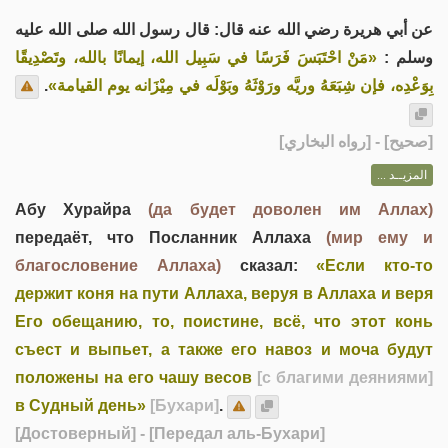
عن أبي هريرة رضي الله عنه قال: قال رسول الله صلى الله عليه
وسلم :
«مَنْ احْتَبَسَ فَرَسًا في سَبِيل الله، إيمانًا بالله، وتَصْدِيقًا
.
بِوَعْدِه، فإن شِبَعَهُ وريَّه ورَوْثَهُ وبَوْلَه في مِيْزَانه يوم القيامة»
] - [رواه البخاري]
صحيح
[
المزيــد ...
Абу Хурайра
(да будет доволен им Аллах)
передаёт, что Посланник Аллаха
(мир ему и
благословение Аллаха)
сказал:
«Если кто-то
держит коня на пути Аллаха, веруя в Аллаха и веря
Его обещанию, то, поистине, всё, что этот конь
съест и выпьет, а также его навоз и моча будут
положены на его чашу весов
[с благими деяниями]
в Судный день»
[Бухари]
.
[Достоверный]
- [Передал аль-Бухари]