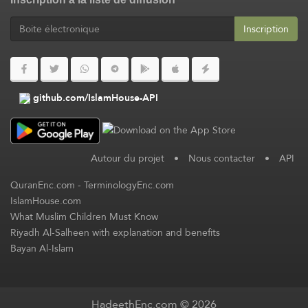
Inscription
github.com/IslamHouse-API
Autour du projet
•
Nous contacter
•
API
QuranEnc.com
-
TerminologyEnc.com
IslamHouse.com
What Muslim Children Must Know
Riyadh Al-Salheen with explanation and benefits
Bayan Al-Islam
HadeethEnc.com © 2026