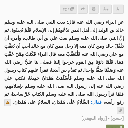
PDF
+
-
عن البراء رضي الله عنه قال: بعث النبي صلى الله عليه وسلم
خالد بن الوليد إلى أهل اليمن يَدْعُوهُمْ إلى الإسلام فَلَمْ يُجِيبُوهُ، ثم
إنَّ النبي صلى الله عليه وسلم بعث علي بن أبي طالب، وأمره أن
يَقْفُلَ خالد ومن كان معه إلا رجل ممن كان مع خالد أحب أن يُعَقِّبَ
مع علي رضي الله عنه فَلْيُعَقِّبْ معه قال البراء فَكُنْتُ مِمَّنْ عَقَّبَ
مَعَهُ، فَلَمَّا دَنَوْنَا مِنَ القوم خرجوا إلينا فصلى بنا عليٌّ رضي الله
عنه وَصَفَّنَا صَفًّا واحدا، ثم تقدَّم بين أيدينا، فقرأ عليهم كتاب رسول
الله صلى الله عليه وسلم فَأَسْلَمَتْ هَمْدَانُ جَمِيعًا، فكتب علي
رضي الله عنه إلى رسول الله صلى الله عليه وسلم بإسلامهم،
فلمَّا قرأ رسول الله صلى الله عليه وسلم الكتاب خَرَّ ساجدا، ثم
رفع رأسه،
فقال:
السَّلَامُ عَلَى هَمْدَانَ، السلامُ على هَمْدَانَ.
] - [رواه البيهقي]
حسن
[
المزيــد ...