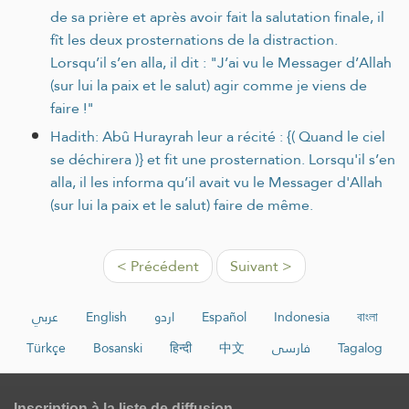
de sa prière et après avoir fait la salutation finale, il
fît les deux prosternations de la distraction.
Lorsqu’il s’en alla, il dit : "J’ai vu le Messager d’Allah
(sur lui la paix et le salut) agir comme je viens de
faire !"
Hadith: Abû Hurayrah leur a récité : {( Quand le ciel
se déchirera )} et fit une prosternation. Lorsqu'il s’en
alla, il les informa qu’il avait vu le Messager d'Allah
(sur lui la paix et le salut) faire de même.
< Précédent
Suivant >
عربي
English
اردو
Español
Indonesia
বাংলা
Türkçe
Bosanski
हिन्दी
中文
فارسی
Tagalog
Inscription à la liste de diffusion