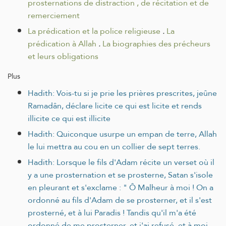
prosternations de distraction , de récitation et de
remerciement
La prédication et la police religieuse
.
La
prédication à Allah
.
La biographies des précheurs
et leurs obligations
Plus
Hadith: Vois-tu si je prie les prières prescrites, jeûne
Ramadân, déclare licite ce qui est licite et rends
illicite ce qui est illicite
Hadith: Quiconque usurpe un empan de terre, Allah
le lui mettra au cou en un collier de sept terres.
Hadith: Lorsque le fils d'Adam récite un verset où il
y a une prosternation et se prosterne, Satan s'isole
en pleurant et s'exclame : " Ô Malheur à moi ! On a
ordonné au fils d'Adam de se prosterner, et il s'est
prosterné, et à lui Paradis ! Tandis qu'il m'a été
ordonné de me prosterner, et j'ai refusé, et à moi