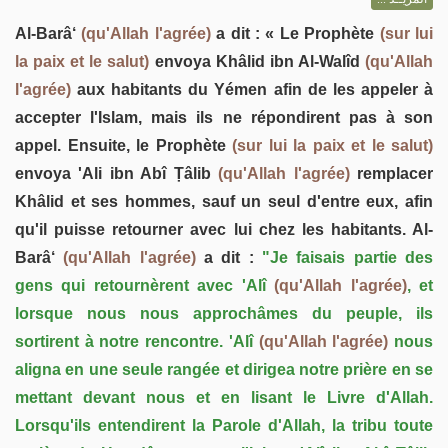
Al-Barâ‘
(qu'Allah l'agrée)
a dit : « Le Prophète
(sur lui
la paix et le salut)
envoya Khâlid ibn Al-Walîd
(qu'Allah
l'agrée)
aux habitants du Yémen afin de les appeler à
accepter l'Islam, mais ils ne répondirent pas à son
appel. Ensuite, le Prophète
(sur lui la paix et le salut)
envoya 'Ali ibn Abî Ṭâlib
(qu'Allah l'agrée)
remplacer
Khâlid et ses hommes, sauf un seul d'entre eux, afin
qu'il puisse retourner avec lui chez les habitants. Al-
Barâ‘
(qu'Allah l'agrée)
a dit :
"Je faisais partie des
gens qui retournèrent avec 'Alî
(qu'Allah l'agrée)
, et
lorsque nous nous approchâmes du peuple, ils
sortirent à notre rencontre. 'Alî
(qu'Allah l'agrée)
nous
aligna en une seule rangée et dirigea notre prière en se
mettant devant nous et en lisant le Livre d'Allah.
Lorsqu'ils entendirent la Parole d'Allah, la tribu toute