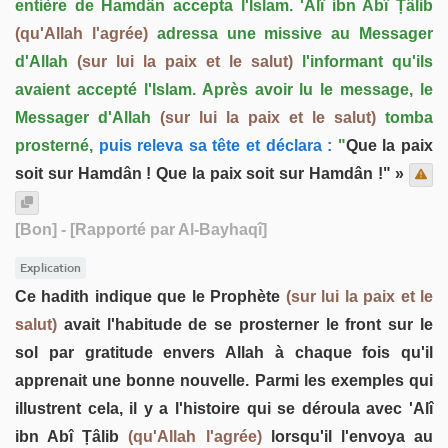
entière de Hamdân accepta l'Islam. 'Alî ibn Abî Ṭâlib
(qu'Allah l'agrée)
adressa une missive au Messager
d'Allah
(sur lui la paix et le salut)
l'informant qu'ils
avaient accepté l'Islam. Après avoir lu le message, le
Messager d'Allah
(sur lui la paix et le salut)
tomba
prosterné,
puis releva sa tête et déclara :
"
Que la paix
soit sur Hamdân ! Que la paix soit sur Hamdân !" »
[Bon]
- [Rapporté par Al-Bayhaqî]
Explication
Ce hadith indique que le Prophète
(sur lui la paix et le
salut)
avait l'habitude de se prosterner le front sur le
sol par gratitude envers Allah à chaque fois qu'il
apprenait une bonne nouvelle. Parmi les exemples qui
illustrent cela, il y a l'histoire qui se déroula avec 'Alî
ibn Abî Ṭâlib
(qu'Allah l'agrée)
lorsqu'il l'envoya au