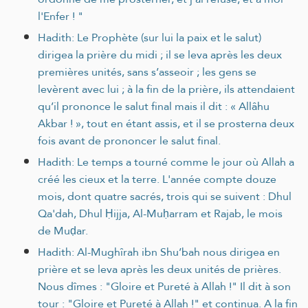
l'Enfer ! "
Hadith: Le Prophète (sur lui la paix et le salut)
dirigea la prière du midi ; il se leva après les deux
premières unités, sans s’asseoir ; les gens se
levèrent avec lui ; à la fin de la prière, ils attendaient
qu’il prononce le salut final mais il dit : « Allâhu
Akbar ! », tout en étant assis, et il se prosterna deux
fois avant de prononcer le salut final.
Hadith: Le temps a tourné comme le jour où Allah a
créé les cieux et la terre. L'année compte douze
mois, dont quatre sacrés, trois qui se suivent : Dhul
Qa'dah, Dhul Ḥijja, Al-Muḥarram et Rajab, le mois
de Muḍar.
Hadith: Al-Mughîrah ibn Shu’bah nous dirigea en
prière et se leva après les deux unités de prières.
Nous dîmes : "Gloire et Pureté à Allah !" Il dit à son
tour : "Gloire et Pureté à Allah !" et continua. A la fin