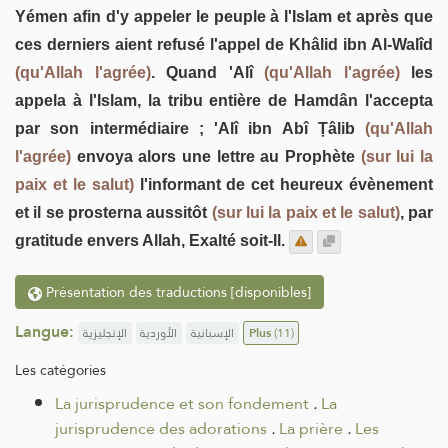
Yémen afin d'y appeler le peuple à l'Islam et après que
ces derniers aient refusé l'appel de Khâlid ibn Al-Walîd
(qu'Allah l'agrée)
. Quand 'Alî
(qu'Allah l'agrée)
les
appela à l'Islam, la tribu entière de Hamdân l'accepta
par son intermédiaire ; 'Alî ibn Abî Ṭâlib
(qu'Allah
l'agrée)
envoya alors une lettre au Prophète
(sur lui la
paix et le salut)
l'informant de cet heureux évènement
et il se prosterna aussitôt
(sur lui la paix et le salut)
, par
gratitude envers Allah, Exalté soit-Il.
Présentation des traductions [disponibles]
Langue:
الإنجليزية
الأوردية
الإسبانية
Plus
(11)
Les catégories
La jurisprudence et son fondement
.
La
jurisprudence des adorations
.
La prière
.
Les