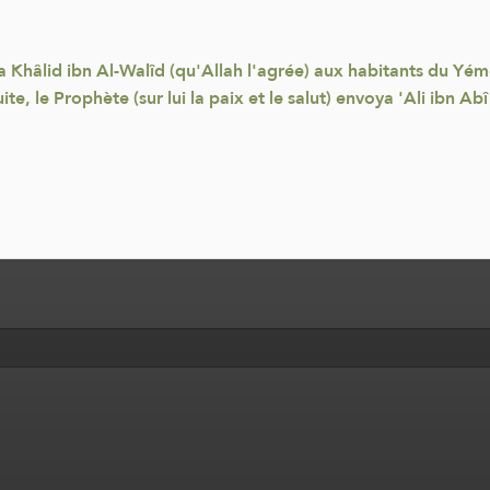
oya Khâlid ibn Al-Walîd (qu'Allah l'agrée) aux habitants du Yém
te, le Prophète (sur lui la paix et le salut) envoya 'Ali ibn Abî