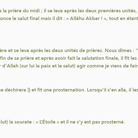
a la prière du midi ; il se leva après les deux premières unités, 
nonce le salut final mais il dit : « Allâhu Akbar ! », tout en éta
e et se leva après les deux unités de prières. Nous dîmes : "Glo
in de sa prière et après avoir fait la salutation finale, il fît l
er d’Allah (sur lui la paix et le salut) agir comme je viens de fair
e déchirera )} et fit une prosternation. Lorsqu'il s’en alla, il 
lut) la sourate : « L’Étoile » et il ne s’y est pas prosterné.