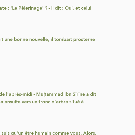
 : 'Le Pèlerinage' ? - Il dit : Oui, et celui
çait une bonne nouvelle, il tombait prosterné
s de l'après-midi - Muḥammad ibn Sîrîne a dit
gea ensuite vers un tronc d'arbre situé à
ne suis qu'un être humain comme vous. Alors,