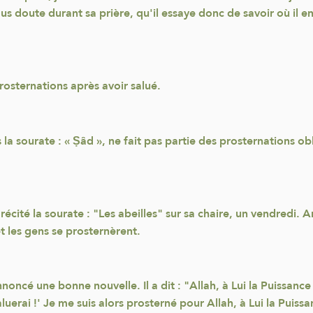
ous doute durant sa prière, qu'il essaye donc de savoir où il en
osternations après avoir salué.
a sourate : « Ṣâd », ne fait pas partie des prosternations oblig
écité la sourate : "Les abeilles" sur sa chaire, un vendredi. A
et les gens se prosternèrent.
nnoncé une bonne nouvelle. Il a dit : "Allah, à Lui la Puissance e
e saluerai !' Je me suis alors prosterné pour Allah, à Lui la Puis