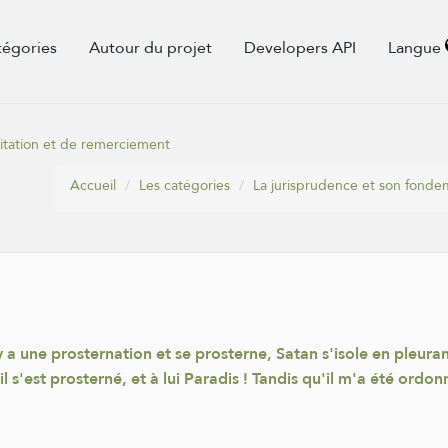
tégories
Autour du projet
Developers API
Langue
citation et de remerciement
Accueil
Les catégories
La jurisprudence et son fond
 y a une prosternation et se prosterne, Satan s'isole en pleura
 s'est prosterné, et à lui Paradis ! Tandis qu'il m'a été ordon