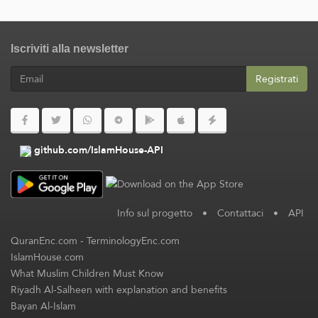
Iscriviti alla newsletter
Registrati
github.com/IslamHouse-API
Info sul progetto
•
Contattaci
•
API
QuranEnc.com
-
TerminologyEnc.com
IslamHouse.com
What Muslim Children Must Know
Riyadh Al-Salheen with explanation and benefits
Bayan Al-Islam