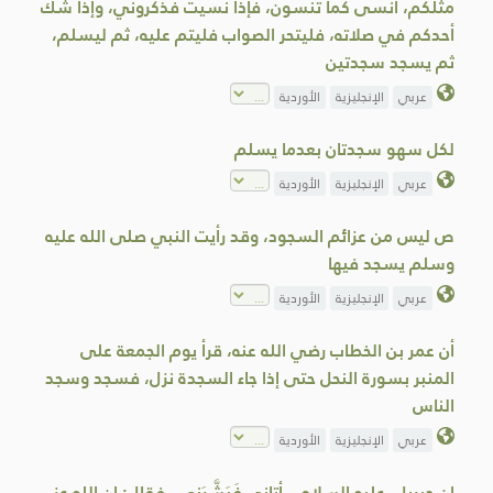
مثلكم، أنسى كما تنسون، فإذا نسيت فذكروني، وإذا شك
أحدكم في صلاته، فليتحر الصواب فليتم عليه، ثم ليسلم،
ثم يسجد سجدتين
عربي
الإنجليزية
الأوردية
لكل سهو سجدتان بعدما يسلم
عربي
الإنجليزية
الأوردية
ص ليس من عزائم السجود، وقد رأيت النبي صلى الله عليه
وسلم يسجد فيها
عربي
الإنجليزية
الأوردية
أن عمر بن الخطاب رضي الله عنه، قرأ يوم الجمعة على
المنبر بسورة النحل حتى إذا جاء السجدة نزل، فسجد وسجد
الناس
عربي
الإنجليزية
الأوردية
إن جبريل -عليه السلام-، أتاني فَبَشَّرَنِي ، فقال: إن الله عز