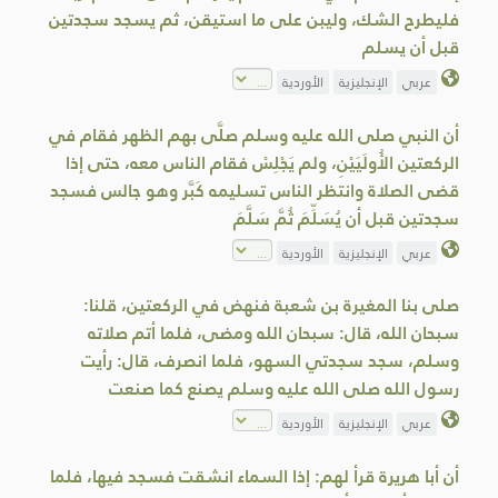
فليطرح الشك، وليبن على ما استيقن، ثم يسجد سجدتين
قبل أن يسلم
عربي
الإنجليزية
الأوردية
أن النبي صلى الله عليه وسلم صلَّى بهم الظهر فقام في
الركعتين الأُولَيَيْنِ، ولم يَجْلِسْ فقام الناس معه، حتى إذا
قضى الصلاة وانتظر الناس تسليمه كَبَّر وهو جالس فسجد
سجدتين قبل أن يُسَلِّمَ ثُمَّ سَلَّمَ
عربي
الإنجليزية
الأوردية
صلى بنا المغيرة بن شعبة فنهض في الركعتين، قلنا:
سبحان الله، قال: سبحان الله ومضى، فلما أتم صلاته
وسلم، سجد سجدتي السهو، فلما انصرف، قال: رأيت
رسول الله صلى الله عليه وسلم يصنع كما صنعت
عربي
الإنجليزية
الأوردية
أن أبا هريرة قرأ لهم: إذا السماء انشقت فسجد فيها، فلما