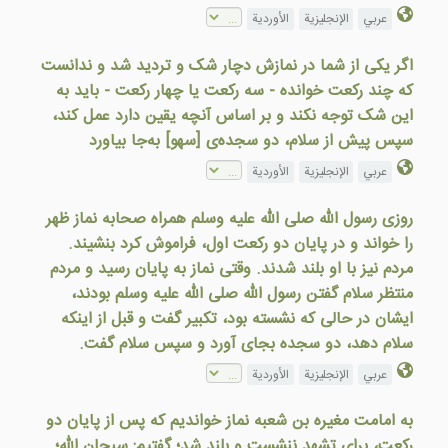
عربي
الإنجليزية
الأوردية
اگر یکی از شما در نمازش دچار شک و تردید شد و ندانست
که چند رکعت خوانده - سه رکعت یا چهار رکعت - باید به
این شک توجه نکند و بر اساس آنچه یقین دارد عمل کند،
سپس پیش از سلام، دو سجده‌ی [سهو] به‌جا بیاورد
عربي
الإنجليزية
الأوردية
روزی رسول الله صلی الله علیه وسلم همراه صحابه نماز ظهر
را خواند و در پايان دو ركعت اول، فراموش كرد بنشيند.
مردم نيز با او بلند شدند. وقتی نماز به پايان رسيد و مردم
منتظر سلام گفتن رسول الله صلى الله عليه وسلم بودند،
ایشان در حالی كه نشسته بود، تكبير گفت و قبل از اینکه
سلام دهد، دو سجده بجای آورد و سپس سلام گفت.
عربي
الإنجليزية
الأوردية
به امامت مغیره بن شعبه نماز خواندیم که پس از پایان دو
رکعت، برای تشهد ننشست و بلند شد؛ گفتیم: سبحان الله؛