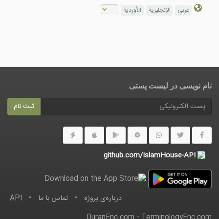
عربي
الإنجليزية
الأوردية
نام نویسی در ليست پستى
ثبت نام
github.com/IslamHouse-API
درباره‌ى پروژه
•
تماس با ما
•
API
QuranEnc.com
-
TerminologyEnc.com