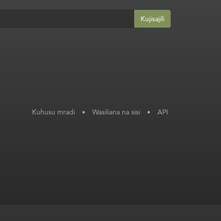
Kujisajili
Kuhusu mradi
•
Wasiliana na sisi
•
API