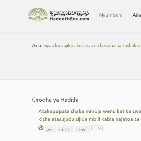
Nyumbani
Ain
Aina:
Sijida kwa ajili ya kusahau na kusoma na kushukur
Orodha ya Hadithi
Atakapopata shaka mmoja wenu katika swala 
kisha atasujudu sijida mbili kabla hajatoa s
الأوردية
الإنجليزية
عربي