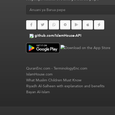
github.com/IslamHouse-API
QuranEnc.com
-
TerminologyEnc.com
IslamHouse.com
What Muslim Children Must Know
Riyadh Al-Salheen with explanation and benefits
Bayan Al-Islam