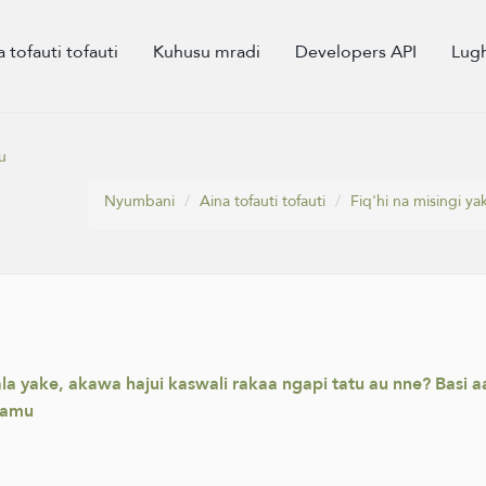
a tofauti tofauti
Kuhusu mradi
Developers API
Lug
u
Nyumbani
Aina tofauti tofauti
Fiq'hi na misingi ya
yake, akawa hajui kaswali rakaa ngapi tatu au nne? Basi aa
alamu