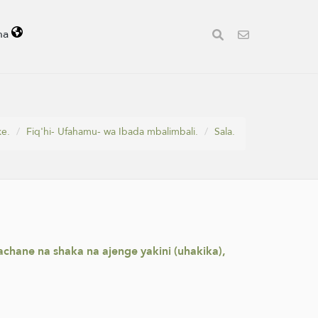
ha
ke.
Fiq'hi- Ufahamu- wa Ibada mbalimbali.
Sala.
chane na shaka na ajenge yakini (uhakika),