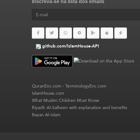
Inscreva-se na lista dos emails
github.com/IslamHouse-API
QuranEnc.com
-
TerminologyEnc.com
IslamHouse.com
What Muslim Children Must Know
Riyadh Al-Salheen with explanation and benefits
Bayan Al-Islam