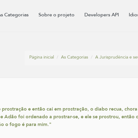
As Categorias
Sobre o projeto
Developers API
Idi
Página inicial
As Categorias
A Jurisprudência e se
prostração e então cai em prostração, o diabo recua, chora 
de Adão foi ordenado a prostrar-se, e ele se prostrou, então o
tão o fogo é para mim."