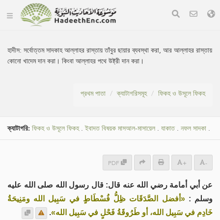
হাদীস:
সর্বোত্তম সাদকাহ আল্লাহর রাস্তায় তাঁবুর ছায়ার ব্যবস্থা করা, আর আল্লাহর রাস্তায়
কোনো খাদেম দান করা। কিংবা আল্লাহর পথে উষ্ট্রী দান করা।
প্রথম পাতা
ক্যাটাগরিসমূহ
ফিকহ ও উসূলে ফিকহ
ক্যাটাগরি:
ফিকহ ও উসূলে ফিকহ
.
ইবাদত বিষয়ক মাসআল-মাসায়েল
.
যাকাত
.
নফল সাদকা
.
PDF
+
-
عن أبي أمامة رضي الله عنه قال: قال رسول الله صلى الله عليه
وسلم :
«أفضل الصَّدَقَات ظِلُّ فُسْطَاطٍ في سَبِيل الله ومَنِيحَةُ
.
خَادِم في سَبِيل الله، أو طَرُوقَةُ فَحْلٍ في سَبِيل الله»