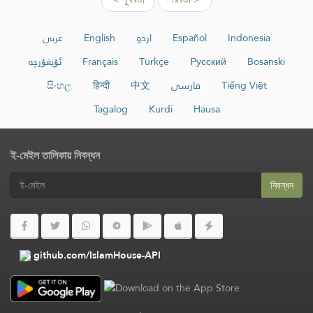
عربي
English
اردو
Español
Indonesia
ئۇيغۇرچە
Français
Türkçe
Русский
Bosanski
සිංහල
हिन्दी
中文
فارسی
Tiếng Việt
Tagalog
Kurdî
Hausa
ই-মেইল তালিকায় নিবন্ধন
নিবন্ধন
github.com/IslamHouse-API