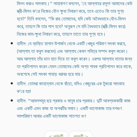
মিলন করাও সাদকাহ।” সাহাবাগণ বললেন, ‘হে আল্লাহর রসূল! আমাদের কেউ
স্ত্রী-মিলন ক’রে নিজের যৌন ক্ষুধা নিবারণ করে, তবে এতেও কি তার পুণ্য
হবে?’ তিনি বললেন, “কি রায় তোমাদের, যদি কেউ অবৈধভাবে যৌন-মিলন
করে, তাহলে কি তার পাপ হবে? অনুরূপ সে যদি বৈধভাবে (স্ত্রী-মিলন করে)
নিজের কাম-ক্ষুধা নিবারণ করে, তাহলে তাতে তার পুণ্য হবে।
হাদীস: যে ব্যক্তি হালাল উপার্জন থেকে একটি খেজুর পরিমাণ সদকা করবে,
(আল্লাহ তা কবুল করবেন) এবং আল্লাহ কেবল পবিত্র সম্পদ কবুল করেন।
আর আল্লাহ তাঁর ডান হাত দিয়ে তা কবুল করেন। এরপর আল্লাহ দাতার জন্য
তা প্রতিপালন করেন যেমন তোমাদের কেউ অশ্ব শাবক প্রতিপালন করে থাকে,
অবশেষে সেই সদকা পাহাড় বরাবর হয়ে যায়।
হাদীস: তোমরা জাহান্নাম থেকে বাঁচো; যদিও খেজুরের এক টুকরো সাদকাহ
ক’রে হয়!
হাদীস: “আমলসমূহ ছয় প্রকার ও মানুষ চার প্রকার। দুটি আবশ্যককারী কাজ
এবং একটি এমন কাজ যা অপরটির সমান। একটি ভালোকাজ তার দশগুণ
সমপরিমাণ আবার একটি ভালোকাজ সাতশত গুণ
< পূর্ববর্তী
পরবর্তী >