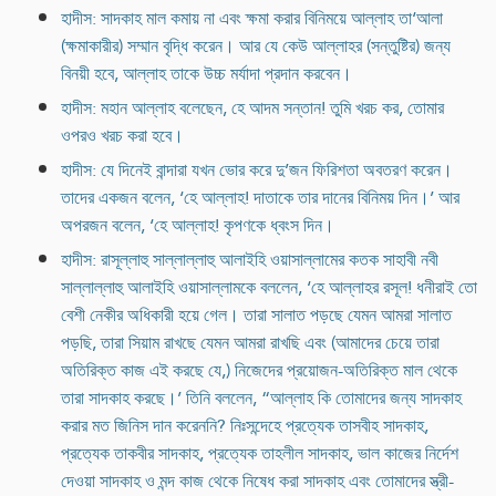
হাদীস: সাদকাহ মাল কমায় না এবং ক্ষমা করার বিনিময়ে আল্লাহ তা‘আলা
(ক্ষমাকারীর) সম্মান বৃদ্ধি করেন। আর যে কেউ আল্লাহর (সন্তুষ্টির) জন্য
বিনয়ী হবে, আল্লাহ তাকে উচ্চ মর্যাদা প্রদান করবেন।
হাদীস: মহান আল্লাহ বলেছেন, হে আদম সন্তান! তুমি খরচ কর, তোমার
ওপরও খরচ করা হবে।
হাদীস: যে দিনেই বান্দারা যখন ভোর করে দু’জন ফিরিশতা অবতরণ করেন।
তাদের একজন বলেন, ‘হে আল্লাহ! দাতাকে তার দানের বিনিময় দিন।’ আর
অপরজন বলেন, ‘হে আল্লাহ! কৃপণকে ধ্বংস দিন।
হাদীস: রাসূল্লাহু সাল্লাল্লাহু আলাইহি ওয়াসাল্লামের কতক সাহাবী নবী
সাল্লাল্লাহু আলাইহি ওয়াসাল্লামকে বললেন, ‘হে আল্লাহর রসূল! ধনীরাই তো
বেশী নেকীর অধিকারী হয়ে গেল। তারা সালাত পড়ছে যেমন আমরা সালাত
পড়ছি, তারা সিয়াম রাখছে যেমন আমরা রাখছি এবং (আমাদের চেয়ে তারা
অতিরিক্ত কাজ এই করছে যে,) নিজেদের প্রয়োজন-অতিরিক্ত মাল থেকে
তারা সাদকাহ করছে।’ তিনি বললেন, “আল্লাহ কি তোমাদের জন্য সাদকাহ
করার মত জিনিস দান করেননি? নিঃসন্দেহে প্রত্যেক তাসবীহ সাদকাহ,
প্রত্যেক তাকবীর সাদকাহ, প্রত্যেক তাহলীল সাদকাহ, ভাল কাজের নির্দেশ
দেওয়া সাদকাহ ও মন্দ কাজ থেকে নিষেধ করা সাদকাহ এবং তোমাদের স্ত্রী-