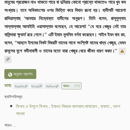
মানুষের প্রয়োজন নাও থাকতে পারে বা দুনিয়ার কোনো প্রান্তে থাকতেও পারে খুব কম
সংখ্যায়। তবে অধিকাংশের ওপর ভিত্তি করে বিধান রচনা হয়। হাদীসটি আয়েশা
রাদিয়াল্লাহু ‘আনহার নিম্নোক্ত হাদীসের অনুরূপ। তিনি বলেন, রাসূলুল্লাহ
সাল্লাল্লাহু আলাইহি ওয়াসাল্লাম বলেছেন, হে আয়েশা! “যে ঘরে খেজুর নেই তার
বাসিন্দারা ক্ষুধার্ত রয়ে গেলে।” এটি ইমাম মুসলিম বর্ণনা করেছেন। শাইখ ইবন বায রহ.
বলেন, “আহলে ইলমের নিকট বিষয়টি তাদের সাথে সংশ্লিষ্ট যাদের খাদ্য খেজুর, যেমন
রাসূলের যুগে মদীনাবাসী ও তাদের মতো যারা খেজুর খেয়ে জীবন ধারণ করত।”
অনুবাদ প্রদর্শন
ভাষা:
الإنجليزية
الأوردية
الإسبانية
আরও ...
(17)
ক্যাটাগরিসমূহ
ফিকহ ও উসূলে ফিকহ
.
ইবাদত বিষয়ক মাসআল-মাসায়েল
.
যাকাত
.
নফল
সাদকা
আরও ...