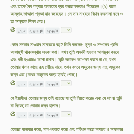
এবং তাকে বৈধ পন্থায় অকাতরে ব্যয় করার ক্ষমতাও দিয়েছেন।(২) যাকে
আল্লাহ তাআলা প্রজ্ঞা দান করেছেন। সে তার মাধ্যমে বিচার ফয়সালা করে ও
তা অন্যকে শিক্ষা দেয়।
الأوردية
الإنجليزية
عربي
কোন সদকার সাওয়াব সবেচেয়ে বড়? তিনি বললেন: সুস্থ ও সম্পদের প্রতি
আকাঙ্খী থাকাবস্থায় সদকা করা। যখন তুমি অভাবী হওয়ার আশঙ্কা করবে
এবং ধনী হওয়ারও আশা রাখবে। তুমি ততক্ষণ অপেক্ষা করবে না যে, যখন
তোমার গলার কাছে রূহ পৌঁছে যাবে, তখন বলবে অমুকের জন্য এত,অমুকের
জন্য এত।অথচ অমুকের জন্য হয়েই গেছে।
الأوردية
الإنجليزية
عربي
হে ইয়াযীদ! তোমার জন্য তাই রয়েছে যা তুমি নিয়ত করেছ এবং হে মা‘ন! তুমি
যা নিয়েছ তা তোমার জন্য হালাল।
الأوردية
الإنجليزية
عربي
তোমরা পানাহার করো, দান-খয়রাত করো এবং পরিধান করো অপচয় ও অহংকার