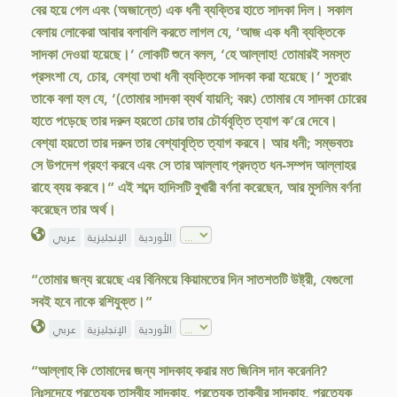
বের হয়ে গেল এবং (অজান্তে) এক ধনী ব্যক্তির হাতে সাদকা দিল। সকাল
বেলায় লোকেরা আবার বলাবলি করতে লাগল যে, ‘আজ এক ধনী ব্যক্তিকে
সাদকা দেওয়া হয়েছে।’ লোকটি শুনে বলল, ‘হে আল্লাহ! তোমারই সমস্ত
প্রসংশা যে, চোর, বেশ্যা তথা ধনী ব্যক্তিকে সাদকা করা হয়েছে।’ সুতরাং
তাকে বলা হল যে, ‘(তোমার সাদকা ব্যর্থ যায়নি; বরং) তোমার যে সাদকা চোরের
হাতে পড়েছে তার দরুন হয়তো চোর তার চৌর্যবৃত্তি ত্যাগ ক’রে দেবে।
বেশ্যা হয়তো তার দরুন তার বেশ্যাবৃত্তি ত্যাগ করবে। আর ধনী; সম্ভবতঃ
সে উপদেশ গ্রহণ করবে এবং সে তার আল্লাহ প্রদত্ত ধন-সম্পদ আল্লাহর
রাহে ব্যয় করবে।” এই শব্দে হাদিসটি বুখারী বর্ণনা করেছেন, আর মুসলিম বর্ণনা
করেছেন তার অর্থ।
الأوردية
الإنجليزية
عربي
“তোমার জন্য রয়েছে এর বিনিময়ে কিয়ামতের দিন সাতশতটি উষ্ট্রী, যেগুলো
সবই হবে নাকে রশিযুক্ত।”
الأوردية
الإنجليزية
عربي
“আল্লাহ কি তোমাদের জন্য সাদকাহ করার মত জিনিস দান করেননি?
নিঃসন্দেহে প্রত্যেক তাসবীহ সাদকাহ, প্রত্যেক তাকবীর সাদকাহ, প্রত্যেক