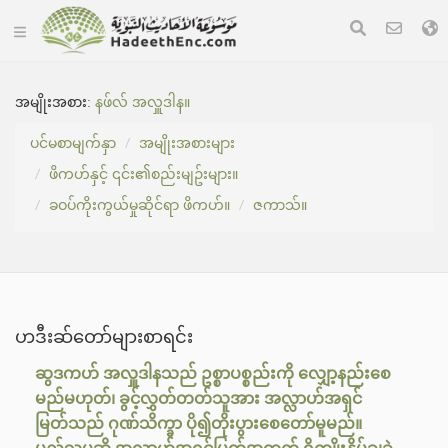
အမျိုးအစား:
နဖ်လ် အလှူဒါန။
ပင်မစာမျက်နှာ
အမျိုးအစားများ
ဖိကဟ်နှင့် ၎င်း၏စည်းမျဥ်းများ။
ခဝပ်ကိုးကွယ်မှုဆိုင်ရာ ဖိကဟ်။
ဇကာသ်။
ဟဒီးဆ်တော်များစာရင်း
ဆွဒကဟ် အလှူဒါနသည် ဥစ္စာပစ္စည်းကို လျှော့နည်းစေ
မည်မဟုတ်၊ ခွင့်လွှတ်တတ်သူအား အလ္လာဟ်အရှင်
မြတ်သည် ဂုဏ်သိက္ခာ ပို၍တိုးပွားစေတော်မူမည်။