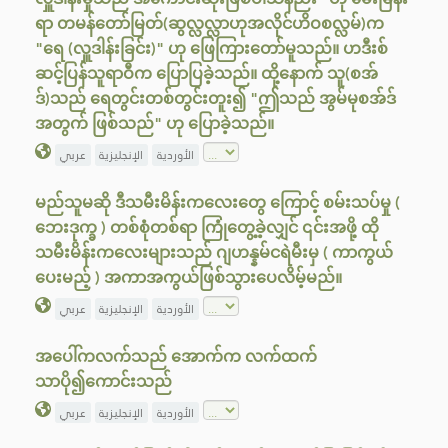
ရာ တမန်တော်မြတ်(ဆွလ္လလ္လာဟုအလိုင်ဟိဝစလ္လမ်)က
"ရေ (လှူဒါန်းခြင်း)" ဟု ဖြေကြားတော်မူသည်။ ဟဒီးစ်
ဆင့်ပြန်သူရာဝီက ပြောပြခဲ့သည်။ ထို့နောက် သူ(စအ်
ဒ်)သည် ရေတွင်းတစ်တွင်းတူး၍ "ဤသည် အွမ်မုစအ်ဒ်
အတွက် ဖြစ်သည်" ဟု ပြောခဲ့သည်။
الأوردية
الإنجليزية
عربي
မည်သူမဆို ဒီသမီးမိန်းကလေးတွေ ကြောင့် စမ်းသပ်မှု (
ဘေးဒုက္ခ ) တစ်စုံတစ်ရာ ကြုံတွေ့ခဲ့လျှင် ၎င်းအဖို့ ထို
သမီးမိန်းကလေးများသည် ဂျဟန္နမ်ငရဲမီးမှ ( ကာကွယ်
ပေးမည့် ) အကာအကွယ်ဖြစ်သွားပေလိမ့်မည်။
الأوردية
الإنجليزية
عربي
အပေါ်ကလက်သည် အောက်က လက်ထက်
သာပို၍ကောင်းသည်
الأوردية
الإنجليزية
عربي