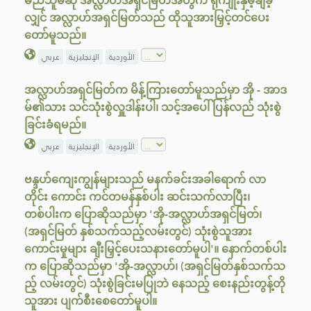
မည်သူမဆို အလ္လာဟ်အရှင်မြတ်အတွက် ရိုကျိုးနှိမ့်ချခဲ့
လျှင် အလ္လာဟ်အရှင်မြတ်သည် ထိုသူအားမြှင့်တင်ပေး
တော်မူသည်။
الأوردية
الإنجليزية
عربي
အလ္လာဟ်အရှင်မြတ်က မိန့်ကြားတော်မူသည်မှာ အို - အာဒ
မ်၏သား သင်သုံးစွဲလှူဒါန်းပါ၊ သင့်အပေါ်ပြန်လည် သုံးစွဲ
ခြင်းခံရမည်။
الأوردية
الإنجليزية
عربي
ဗန္ဒဟ်ကျေးကျွန်များသည် မနက်ခင်းအခါရောက် လာ
တိုင်း ကောင်း ကင်တမန်နှစ်ပါး ဆင်းသက်လာပြီး၊
တစ်ပါးက ပြောဆိုသည်မှာ 'အို-အလ္လာဟ်အရှင်မြတ်၊
(အရှင်မြတ် နှစ်သက်သည့်လမ်းတွင်) သုံးစွဲသူအား
ကောင်းမှုများ ချီးမြှင့်ပေးသနားတော်မူပါ'။ နောက်တစ်ပါး
က ပြောဆိုသည်မှာ 'အို-အလ္လာဟ်၊ (အရှင်မြတ်နှစ်သက်သ
ည့် လမ်းတွင်) သုံးစွဲခြင်းမပြုဘဲ နေသည့် စေးနည်းတွန့်တို
သူအား ပျက်စီးစေတော်မူပါ။