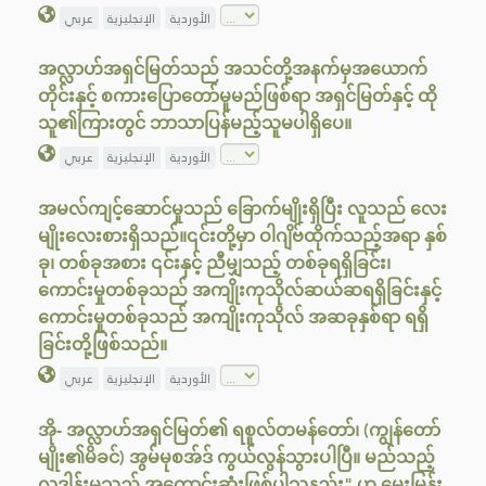
الأوردية
الإنجليزية
عربي
အလ္လာဟ်အရှင်မြတ်သည် အသင်တို့အနက်မှအယောက်
တိုင်းနှင့် စကားပြောတော်မူမည်ဖြစ်ရာ အရှင်မြတ်နှင့် ထို
သူ၏ကြားတွင် ဘာသာပြန်မည့်သူမပါရှိပေ။
الأوردية
الإنجليزية
عربي
အမလ်ကျင့်ဆောင်မှုသည် ခြောက်မျိုးရှိပြီး လူသည် လေး
မျိုးလေးစားရှိသည်။၎င်းတို့မှာ ဝါဂျိဗ်ထိုက်သည့်အရာ နှစ်
ခု၊ တစ်ခုအစား ၎င်းနှင့် ညီမျှသည့် တစ်ခုရရှိခြင်း၊
ကောင်းမှုတစ်ခုသည် အကျိုးကုသိုလ်ဆယ်ဆရရှိခြင်းနှင့်
ကောင်းမှုတစ်ခုသည် အကျိုးကုသိုလ် အဆခုနှစ်ရာ ရရှိ
ခြင်းတို့ဖြစ်သည်။
الأوردية
الإنجليزية
عربي
အို- အလ္လာဟ်အရှင်မြတ်၏ ရစူလ်တမန်တော်၊ (ကျွန်‌တော်
မျိုး၏မိခင်) အွမ်မုစအ်ဒ် ကွယ်လွန်သွားပါပြီ။ မည်သည့်
လှူဒါန်းမှုသည် အကောင်းဆုံးဖြစ်ပါသနည်း" ဟု မေးမြန်း