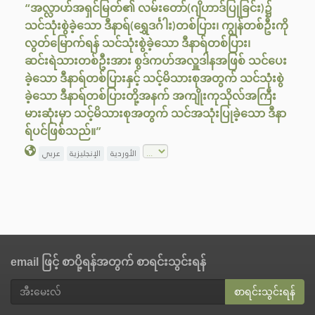
“အလ္လာဟ်အရှင်မြတ်၏ လမ်းတော်(ဂျိဟာဒ်ပြုခြင်း)၌
သင်သုံးစွဲခဲ့သော ဒီနာရ်(ရွှေဒင်္ဂါး)တစ်ပြား၊ ကျွန်တစ်ဦးကို
လွတ်မြောက်ရန် သင်သုံးစွဲခဲ့သော ဒီနာရ်တစ်ပြား၊
ဆင်းရဲသားတစ်ဦးအား စွဒ်ကဟ်အလှူဒါနအဖြစ် သင်ပေး
ခဲ့သော ဒီနာရ်တစ်ပြားနှင့် သင့်မိသားစုအတွက် သင်သုံးစွဲ
ခဲ့သော ဒီနာရ်တစ်ပြားတို့အနက် အကျိုးကုသိုလ်အကြီး
မားဆုံးမှာ သင့်မိသားစုအတွက် သင်အသုံးပြုခဲ့သော ဒီနာ
ရ်ပင်ဖြစ်သည်။”
الأوردية
الإنجليزية
عربي
email ဖြင့် စာပို့ရန်အတွက် စာရင်းသွင်းရန်
စာရင်းသွင်းရန်