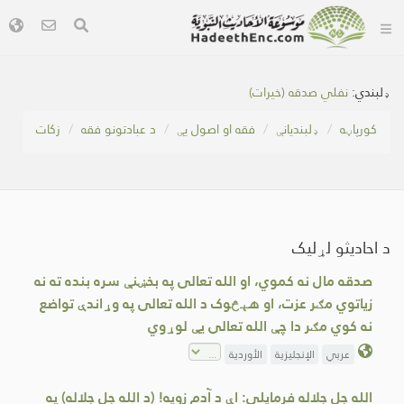
ډلبندي:
نفلي صدقه (خیرات)
کور‌پاڼه
ډلبندیانې
فقه او اصول یې
د عبادتونو فقه
زکات
د احادیثو لړلیک
صدقه مال نه کموي، او الله تعالی په بخښنې سره بنده ته نه
زیاتوي مګر عزت، او هېڅوک د الله تعالی په وړاندې تواضع
نه کوي مګر دا چې الله تعالی یې لوړوي
عربي
الإنجليزية
الأوردية
الله جل جلاله فرمایلي: اې د آدم زویه! (د الله جل جلاله) په