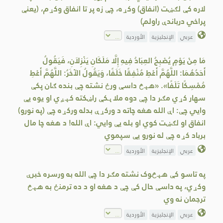
لاره کې لګښت (انفاق) وکړه، چې زه پر تا انفاق وکړم، (یعنې
پراخي درباندې راولم)
عربي
الإنجليزية
الأوردية
مَا مِنْ يَوْمٍ يُصْبِحُ العِبَادُ فِيهِ إِلَّا مَلَكَانِ يَنْزِلاَنِ، فَيَقُولُ
أَحَدُهُمَا: اللَّهُمَّ أَعْطِ مُنْفِقًا خَلَفًا، وَيَقُولُ الآخَرُ: اللَّهُمَّ أَعْطِ
مُمْسِكًا تَلَفًا». «هېڅ داسې ورځ نشته چې بنده ګان پکې
سهار کړي مګر دا چې دوه ملاېکې راښکته کېږي او یوه یې
وایي چې: اې الله هغه چاته د ورکړې بدله ورکړه چې (په نورو)
انفاق او لګښت کوي او بله یې وایي: اې الله! د هغه چا مال
برباد کړه چې له نورو یې سپموي
عربي
الإنجليزية
الأوردية
په تاسو کې هېڅوک نشته مګر دا چې الله به ورسره خبرې
وکړي، په داسې حال کې چې د هغه او د ده ترمنځ به هېڅ
ترجمان نه وي
عربي
الإنجليزية
الأوردية