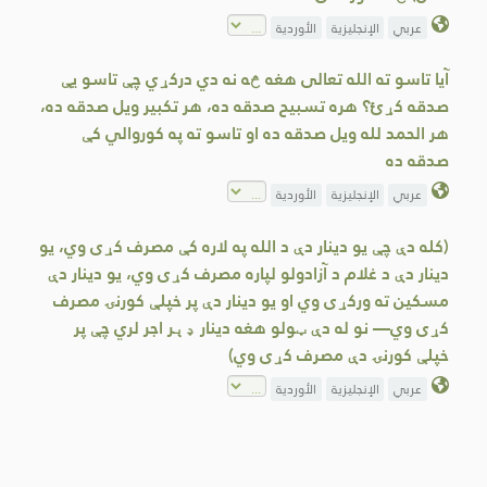
عربي
الإنجليزية
الأوردية
آیا تاسو ته الله تعالی هغه څه نه دي درکړي چې تاسو یې
صدقه کړئ؟ هره تسبیح صدقه ده، هر تکبیر ویل صدقه ده،
هر الحمد لله ویل صدقه ده او تاسو ته په کوروالي کې
صدقه ده
عربي
الإنجليزية
الأوردية
(کله دې چې یو دینار دې د الله په لاره کې مصرف کړی وي، یو
دینار دې د غلام د آزادولو لپاره مصرف کړی وي، یو دینار دې
مسکین ته ورکړی وي او یو دینار دې پر خپلې کورنۍ مصرف
کړی وي— نو له دې ټولو هغه دینار ډېر اجر لري چې پر
خپلې کورنۍ دې مصرف کړی وي)
عربي
الإنجليزية
الأوردية