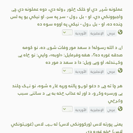
عملونه شپږ دي او خلک څلور ډوله دي، دوه عملونه دي چې
واجبوونکي دي، او - بل ډول - سر په سر، او نیکي یو په لس
چنده ده، او - بل ډول - نیکي په اووه سوه ده
عربي
الإنجليزية
الأوردية
اې د الله رسوله! د سعد مور وفات شوې ده، نو کومه
صدقه غوره ده؟، هغه وفرمایل: «اوبه»، وایي: نو څاه یې
وکېندله، او ویې ویل: دا د سعد د مور ده
عربي
الإنجليزية
الأوردية
هر چا ته چې د دغو لوڼو پالنه ورپه غاړه شوه، نو نېک چلند
يې ورسره وکړو، د اور له عذاب څخه به یې د ساتنې سبب
وګرځي
عربي
الإنجليزية
الأوردية
یعنې پورته لاس (ورکوونکی لاس) له ټيټ لاس (غوښتونکي
لاس) څخه غوره دی