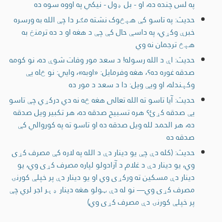
په لس چنده ده، او - بل ډول - نیکي په اووه سوه ده
حدیث: په تاسو کې هېڅوک نشته مګر دا چې الله به ورسره
خبرې وکړي، په داسې حال کې چې د هغه او د ده ترمنځ به
هېڅ ترجمان نه وي
حدیث: اې د الله رسوله! د سعد مور وفات شوې ده، نو کومه
صدقه غوره ده؟، هغه وفرمایل: «اوبه»، وایي: نو څاه یې
وکېندله، او ویې ویل: دا د سعد د مور ده
حدیث: آیا تاسو ته الله تعالی هغه څه نه دي درکړي چې تاسو
یې صدقه کړئ؟ هره تسبیح صدقه ده، هر تکبیر ویل صدقه
ده، هر الحمد لله ویل صدقه ده او تاسو ته په کوروالي کې
صدقه ده
حدیث: (کله دې چې یو دینار دې د الله په لاره کې مصرف کړی
وي، یو دینار دې د غلام د آزادولو لپاره مصرف کړی وي، یو
دینار دې مسکین ته ورکړی وي او یو دینار دې پر خپلې کورنۍ
مصرف کړی وي— نو له دې ټولو هغه دینار ډېر اجر لري چې
پر خپلې کورنۍ دې مصرف کړی وي)