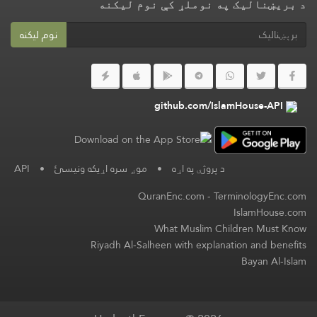
د بریښنالیک په نوملړ کې نوم لیکنه
نوم لیکنه
github.com/IslamHouse-API
د پروژې په اړه
•
موږ سره اړیکه ونیسئ
•
API
QuranEnc.com
-
TerminologyEnc.com
IslamHouse.com
What Muslim Children Must Know
Riyadh Al-Salheen with explanation and benefits
Bayan Al-Islam