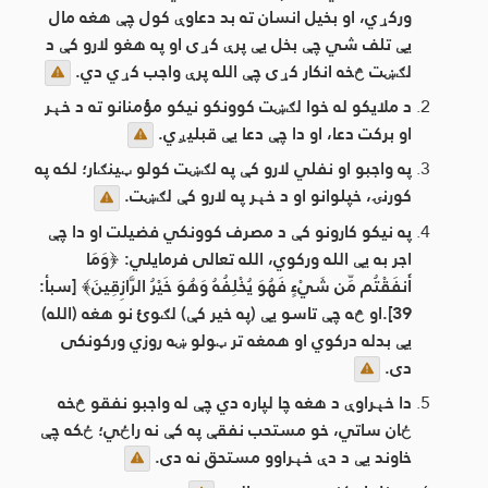
ورکړي، او بخیل انسان ته بد دعاوې کول چې هغه مال
یې تلف شي چې بخل یې پرې کړی او په هغو لارو کې د
لګښت څخه انکار کړی چې الله پرې واجب کړي دي.
د ملایکو له خوا لګښت کوونکو نیکو مؤمنانو ته د خېر
او برکت دعا، او دا چې دعا یې قبلیږي.
په واجبو او نفلي لارو کې په لګښت کولو ټینګار؛ لکه په
کورنۍ، خپلوانو او د خېر په لارو کې لګښت.
په نیکو کارونو کې د مصرف کوونکي فضیلت او دا چې
اجر به یې الله ورکوي، الله تعالی فرمایلي: ﴿وَمَا
أَنفَقْتُم مِّن شَيْءٍ فَهُوَ يُخْلِفُهُ وَهُوَ خَيْرُ الرَّازِقِينَ﴾ [سبأ:
39].او څه چې تاسو يې (په خير كې) لګوئ نو هغه (الله)
يې بدله دركوي او همغه تر ټولو ښه روزي وركونكى
دى.
دا خېراوې د هغه چا لپاره دي چې له واجبو نفقو څخه
ځان ساتي، خو مستحب نفقې په کې نه راځي؛ ځکه چې
خاوند یې د دې خېراوو مستحق نه دی.