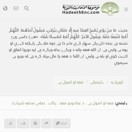
حدیث:
مَا مِنْ يَوْمٍ يُصْبِحُ العِبَادُ فِيهِ إِلَّا مَلَكَانِ يَنْزِلاَنِ، فَيَقُولُ أَحَدُهُمَا: اللَّهُمَّ
أَعْطِ مُنْفِقًا خَلَفًا، وَيَقُولُ الآخَرُ: اللَّهُمَّ أَعْطِ مُمْسِكًا تَلَفًا». «هېڅ داسې ورځ
نشته چې بنده ګان پکې سهار کړي مګر دا چې دوه ملاېکې راښکته کېږي او
یوه یې وایي چې: اې الله هغه چاته د ورکړې بدله ورکړه چې (په نورو) انفاق او
لګښت کوي او بله یې وایي: اې الله! د هغه چا مال برباد کړه چې له نورو یې
سپموي
کور‌پاڼه
ډلبندیانې
فقه او اصول یې
ډلبندي:
فقه او اصول یې
.
د عبادتونو فقه
.
زکات
.
نفلي صدقه (خیرات)
.
-
+
PDF