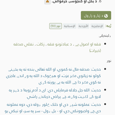
د بخل او کنجوسۍ حرموالی.
د ژباړو راړول
ژبه:
الإنجليزية
الأوردية
الإسبانية
نور
(50)
ډلبندیانې
فقه او اصول یې
.
د عبادتونو فقه
.
زکات
.
نفلي صدقه
(خیرات)
نور
حدیث: صدقه مال نه کموي، او الله تعالی بنده ته په بخښنې
کولو نه زیاتوي مګر عزت، او هيڅوک د الله په وړاندې عاجزي
نه کوي مګر دا چې الله به یې پورته کړي
حدیث: الله جل جلاله فرمایلي دي: ای د آدم زویه! د خېر په
لارو کې لګښت وکړه، چې پراخي درباندې راشي.
حدیث: عملونه شپږ دي او خلک څلور ډوله دي، دوه عملونه
دي چې واجبوونکي دي، او - بل ډول - سر په سر، او نیکي یو