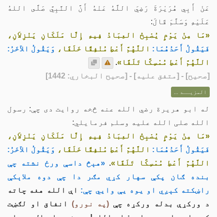
عَنْ أَبِي هُرَيْرَةَ رَضِيَ اللَّهُ عَنْهُ أَنَّ النَّبِيَّ صَلَّى اللهُ
عَلَيْهِ وَسَلَّمَ قَالَ:
«مَا مِنْ يَوْمٍ يُصْبِحُ العِبَادُ فِيهِ إِلَّا مَلَكَانِ يَنْزِلاَنِ،
فَيَقُولُ أَحَدُهُمَا:
اللَّهُمَّ أَعْطِ مُنْفِقًا خَلَفًا،
وَيَقُولُ الآخَرُ:
اللَّهُمَّ أَعْطِ مُمْسِكًا تَلَفًا»
.
[
صحيح
] - [متفق عليه] - [صحيح البخاري: 1442]
المزيــد ...
له ابو هریرة رضي الله عنه څخه روایت دی چې: رسول
الله صلی الله علیه وسلم فرمایلي:
«مَا مِنْ يَوْمٍ يُصْبِحُ العِبَادُ فِيهِ إِلَّا مَلَكَانِ يَنْزِلاَنِ،
فَيَقُولُ أَحَدُهُمَا:
اللَّهُمَّ أَعْطِ مُنْفِقًا خَلَفًا،
وَيَقُولُ الآخَرُ:
اللَّهُمَّ أَعْطِ مُمْسِكًا تَلَفًا»
.
«هېڅ داسې ورځ نشته چې
بنده ګان پکې سهار کړي مګر دا چې دوه ملاېکې
راښکته کېږي او یوه یې وایي چې:
اې الله هغه چاته
د ورکړې بدله ورکړه چې
(په نورو)
انفاق او لګښت