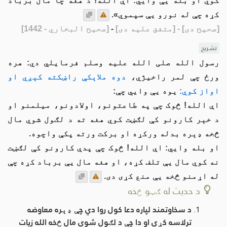
کوي او بله یې وایي: اې الله! د هغه چا مال برباد
کړه چې له نورو یې سپموي».
[صحيح دی]
- [متفق علیه دی]
-
[صحيح البخاري - 1442]
تشریح
رسول الله صلی الله علیه وسلم فرمایلي دي: هره
ورځ چې لمر راخیژي،
دوه ملاېکې راښکته کېږي او
اواز کوي:
یوه یې وایي چې:
اې الله! څوک چې په طاعتونو، اولادونو، میلمنو او
د خېر کارونو کې لګښت کوي هغه ته د لګول شوي مال
څخه ډېره بدله ورکړه او برکت ورته پکې واچوه.
او بله وایي: اې الله! څوک چې پدې کارونو کې لګښت
نه کوي مال یې تلف کړه، او هغه مال یې برباد کړه چې
له اړمنو څخه یې منع کړی دی.
د حديث له ګټو څخه
د سخاوتمند لپاره دعا کول روا دي چې ډېره معاوضه
ترلاسه کړي او دا چې د لګول شوي مال څخه الله زیات