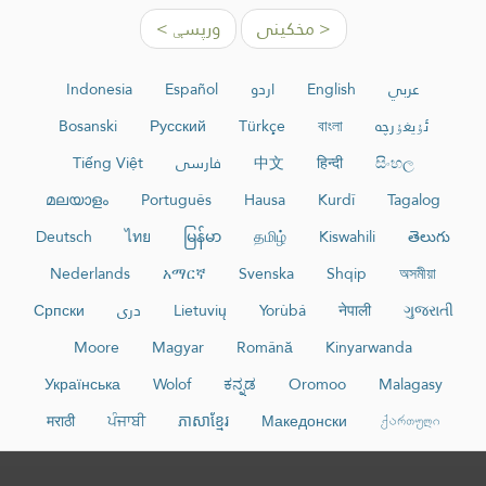
< مخکینی
ورپسې >
عربي
English
اردو
Español
Indonesia
ئۇيغۇرچە
বাংলা
Türkçe
Русский
Bosanski
සිංහල
हिन्दी
中文
فارسی
Tiếng Việt
മലയാളം
Português
Hausa
Kurdî
Tagalog
Deutsch
ไทย
မြန်မာ
தமிழ்
Kiswahili
తెలుగు
Nederlands
አማርኛ
Svenska
Shqip
অসমীয়া
ગુજરાતી
नेपाली
Yorùbá
Lietuvių
دری
Српски
Moore
Magyar
Română
Kinyarwanda
Українська
Wolof
ಕನ್ನಡ
Oromoo
Malagasy
मराठी
ਪੰਜਾਬੀ
ភាសាខ្មែរ
Македонски
ქართული