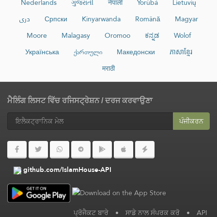
Nederlands
ગુજરાતી
नेपाली
Yorùbá
Lietuvių
دری
Српски
Kinyarwanda
Română
Magyar
Moore
Malagasy
Oromoo
ಕನ್ನಡ
Wolof
Українська
ქართული
Македонски
ភាសាខ្មែរ
मराठी
ਮੈਲਿੰਗ ਲਿਸਟ ਵਿੱਚ ਰਜਿਸਟ੍ਰੇਸ਼ਨ / ਦਰਜ ਕਰਵਾਉਣਾ
ਪੰਜੀਕਰਨ
github.com/IslamHouse-API
ਪ੍ਰੋਜੈਕਟ ਬਾਰੇ
•
ਸਾਡੇ ਨਾਲ ਸੰਪਰਕ ਕਰੋ
•
API