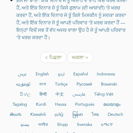
ਗੱਲ ਜਾਂ ਬਾਤਾਂ: ਇੱਕ ਦਿਨਾਰ ਜੋ ਤੂੰ ਅੱਲਾਹ ਦੇ ਰਾਹ ਵਿੱਚ ਖਰਚ ਕਰਦਾ
ਹੈਂ, ਅਤੇ ਇੱਕ ਦਿਨਾਰ ਜੋ ਤੂੰ ਕਿਸੇ ਗੁਲਾਮ (ਦੀ ਆਜ਼ਾਦੀ) ‘ਤੇ ਖਰਚ
ਕਰਦਾ ਹੈਂ, ਅਤੇ ਇੱਕ ਦਿਨਾਰ ਜੋ ਤੂੰ ਕਿਸੇ ਮਿਸਕੀਨ ਨੂੰ ਸਦਕਾ ਕਰਦਾ
ਹੈਂ, ਅਤੇ ਇੱਕ ਦਿਨਾਰ ਜੋ ਤੂੰ ਆਪਣੇ ਪਰਿਵਾਰ ‘ਤੇ ਖਰਚ ਕਰਦਾ ਹੈਂ —
ਇਨ੍ਹਾਂ ਵਿਚੋਂ ਸਭ ਤੋਂ ਵੱਧ ਅਜਰ ਵਾਲਾ ਉਹ ਹੈ ਜੋ ਤੂੰ ਆਪਣੇ ਪਰਿਵਾਰ
‘ਤੇ ਖਰਚ ਕਰਦਾ ਹੈਂ।
< ਪਿਛਲਾ
ਅਗਲਾ >
عربي
English
اردو
Español
Indonesia
ئۇيغۇرچە
বাংলা
Türkçe
Русский
Bosanski
සිංහල
हिन्दी
中文
فارسی
Tiếng Việt
Tagalog
Kurdî
Hausa
Português
മലയാളം
తెలుగు
Kiswahili
தமிழ்
မြန်မာ
ไทย
Deutsch
پښتو
অসমীয়া
Shqip
Svenska
አማርኛ