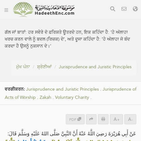
ਗੱਲ ਜਾਂ ਬਾਤਾਂ:
ਹਰ ਸਵੇਰੇ ਦੋ ਫਰਿਸ਼ਤੇ ਊਤਰਦੇ ਹਨ, ਇਕ ਕਹਿੰਦਾ ਹੈ: ‘ਹੇ ਅੱਲਾਹ!
ਖਰਚ ਕਰਨ ਵਾਲੇ ਨੂੰ ਬਦਲ (ਰਿਜ਼ਕ) ਦੇ’, ਅਤੇ ਦੂਜਾ ਕਹਿੰਦਾ ਹੈ: ‘ਹੇ ਅੱਲਾਹ! ਜੋ ਬੰਦ
ਕਰਦਾ ਹੈ ਉਸਨੂੰ ਨੁਕਸਾਨ ਦੇ।’
ਮੁੱਖ ਪੰਨਾ
ਸ਼੍ਰੇਣੀਆਂ
Jurisprudence and Juristic Principles
ਵਰਗੀਕਰਨ:
Jurisprudence and Juristic Principles
.
Jurisprudence of
Acts of Worship
.
Zakah
.
Voluntary Charity
.
PDF
+
-
عَنْ أَبِي هُرَيْرَةَ رَضِيَ اللَّهُ عَنْهُ أَنَّ النَّبِيَّ صَلَّى اللهُ عَلَيْهِ وَسَلَّمَ قَالَ: