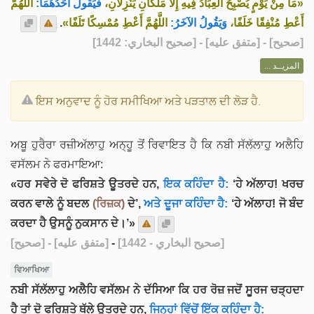
«مَا مِنْ يَوْمٍ يُصْبِحُ العِبَادُ فِيهِ إِلَّا مَلَكَانِ يَنْزِلاَنِ،
فَيَقُولُ أَحَدُهُمَا:
اللَّهُمَّ
.
اللَّهُمَّ أَعْطِ مُمْسِكًا تَلَفًا»
وَيَقُولُ الآخَرُ:
أَعْطِ مُنْفِقًا خَلَفًا،
] - [متفق عليه] - [صحيح البخاري: 1442]
صحيح
[
المزيــد ...
ਇਸ ਅਨੁਵਾਦ ਨੂੰ ਹੋਰ ਸਮੀਖਿਆ ਅਤੇ ਪੜਤਾਲ ਦੀ ਲੋੜ ਹੈ.
ਅਬੂ ਹੁਰੈਰਾ ਰਜ਼ੀਅੱਲਾਹੁ ਅਨ੍ਹੂ ਤੋਂ ਰਿਵਾਇਤ ਹੈ ਕਿ ਨਬੀ ਸੱਲੱਲਾਹੁ ਅਲੈਹਿ
ਵਸੱਲਮ ਨੇ ਫਰਮਾਇਆ:
«ਹਰ ਸਵੇਰੇ ਦੋ ਫਰਿਸ਼ਤੇ ਊਤਰਦੇ ਹਨ,
ਇਕ ਕਹਿੰਦਾ ਹੈ:
‘ਹੇ ਅੱਲਾਹ! ਖਰਚ
ਕਰਨ ਵਾਲੇ ਨੂੰ ਬਦਲ
(ਰਿਜ਼ਕ)
ਦੇ’,
ਅਤੇ ਦੂਜਾ ਕਹਿੰਦਾ ਹੈ:
‘ਹੇ ਅੱਲਾਹ! ਜੋ ਬੰਦ
ਕਰਦਾ ਹੈ ਉਸਨੂੰ ਨੁਕਸਾਨ ਦੇ।’»
[صحيح]
- [متفق عليه]
-
[صحيح البخاري - 1442]
ਵਿਆਖਿਆ
ਨਬੀ ਸੱਲੱਲਾਹੁ ਅਲੈਹਿ ਵਸੱਲਮ ਨੇ ਦੱਸਿਆ ਕਿ ਹਰ ਰੋਜ਼ ਜਦੋਂ ਸੂਰਜ ਚੜ੍ਹਦਾ
ਹੈ ਤਾਂ ਦੋ ਫਰਿਸ਼ਤੇ ਥੱਲੇ ਉਤਰਦੇ ਹਨ,
ਜਿਨ੍ਹਾਂ ਵਿੱਚੋਂ ਇੱਕ ਕਹਿੰਦਾ ਹੈ: