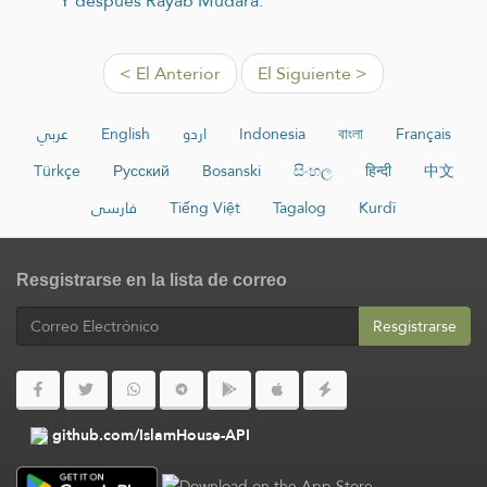
Y después Rayab Mudara.
< El Anterior
El Siguiente >
عربي
English
اردو
Indonesia
বাংলা
Français
Türkçe
Русский
Bosanski
සිංහල
हिन्दी
中文
فارسی
Tiếng Việt
Tagalog
Kurdî
Resgistrarse en la lista de correo
Resgistrarse
github.com/IslamHouse-API