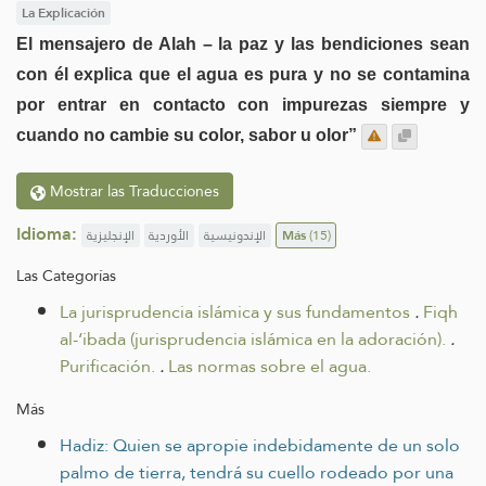
La Explicación
El mensajero de Alah – la paz y las bendiciones sean
con él explica que el agua es pura y no se contamina
por entrar en contacto con impurezas siempre y
cuando no cambie su color, sabor u olor”
Mostrar las Traducciones
Idioma:
الإنجليزية
الأوردية
الإندونيسية
Más
(15)
Las Categorías
La jurisprudencia islámica y sus fundamentos
.
Fiqh
al-‘ibada (jurisprudencia islámica en la adoración).
.
Purificación.
.
Las normas sobre el agua.
Más
Hadiz: Quien se apropie indebidamente de un solo
palmo de tierra, tendrá su cuello rodeado por una