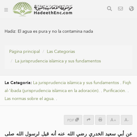
Hadiz:
El agua es pura y no la contamina nada
Página principal
Las Categorías
La jurisprudencia islámica y sus fundamentos
La Categoría:
La jurisprudencia islámica y sus fundamentos
.
Fiqh
al-‘ibada (jurisprudencia islámica en la adoración).
.
Purificación.
.
Las normas sobre el agua.
.
PDF
+
-
عن أبي سعيد الخدري رضي الله عنه أنه قيل لرسول الله صلى