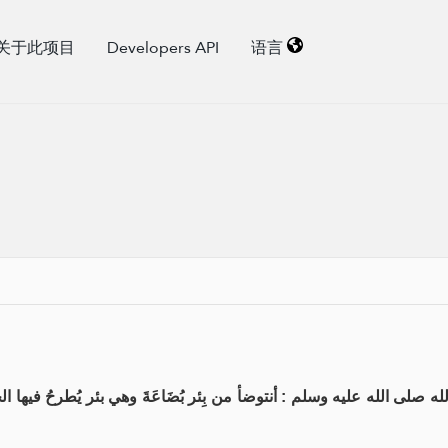
关于此项目
Developers API
语言
 الله عليه وسلم : أنتوضأ من بِئر بُضَاعَةَ وهي بئر يُطرحُ فيها الحَي