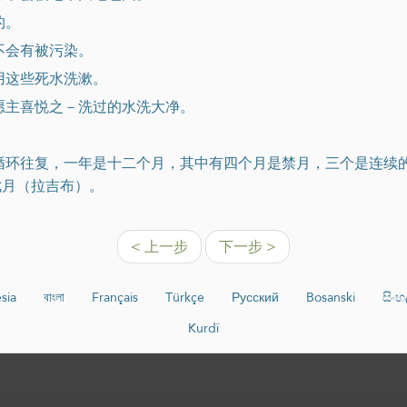
的。
不会有被污染。
用这些死水洗漱。
愿主喜悦之－洗过的水洗大净。
般循环往复，一年是十二个月，其中有四个月是禁月，三个是连续
七月（拉吉布）。
< 上一步
下一步 >
sia
বাংলা
Français
Türkçe
Русский
Bosanski
සිං
Kurdî