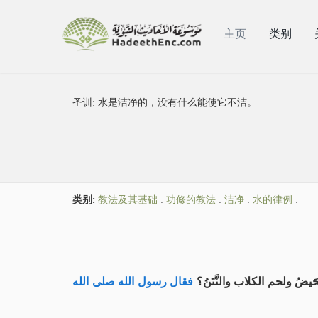
主页
类别
圣训:
水是洁净的，没有什么能使它不洁。
类别:
教法及其基础
.
功修的教法
.
洁净
.
水的律例
.
ضُ ولحم الكلاب والنَّتَنُ؟
فقال رسول الله صلى الله