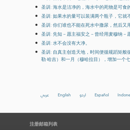
圣训: 海水是洁净的，海水中的死物是可食
圣训: 如果水的量可以装满两个瓶子，它就
圣训: 你们谁也不能在死水中撒尿，然后又
圣训: 先知－愿主福安之－曾经用麦穆纳－
圣训: 水不会没有大净。
圣训: 自真主创造天地，时间便循规蹈矩
勒·哈吉）和一月（穆哈拉目），增加一个
عربي
English
اردو
Español
Indone
注册邮箱列表