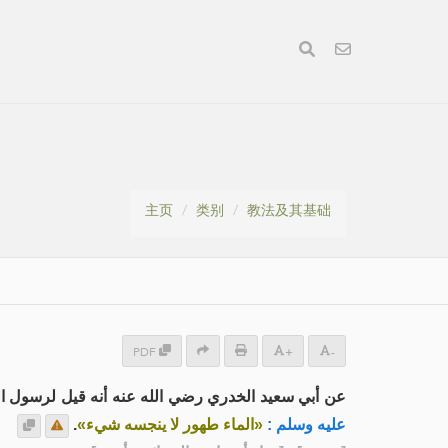
主页
类别
教法及其基础
PDF
+
-
عن أبي سعيد الخدري رضي الله عنه أنه قيل لرسول الله صلى
.
«الماء طهور لا ينجسه شيء»
عليه وسلم :