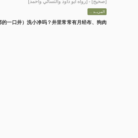
] - [رواه أبو داود والنسائي وأحمد]
صحيح
[
المزيــد ...
地那的一口井）洗小净吗？井里常常有月经布、狗肉