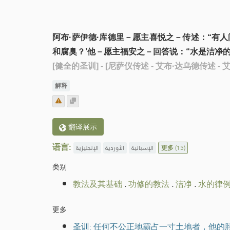
阿布·萨伊德·库德里－愿主喜悦之－传述：“有
和腐臭？’他－愿主福安之－回答说：“水是洁净
[健全的圣训]
- [尼萨仪传述 - 艾布·达乌德传述 -
解释
翻译展示
语言:
الإنجليزية
الأوردية
الإسبانية
更多
(15)
类别
教法及其基础
.
功修的教法
.
洁净
.
水的律
更多
圣训: 任何不公正地霸占一寸土地者，他的