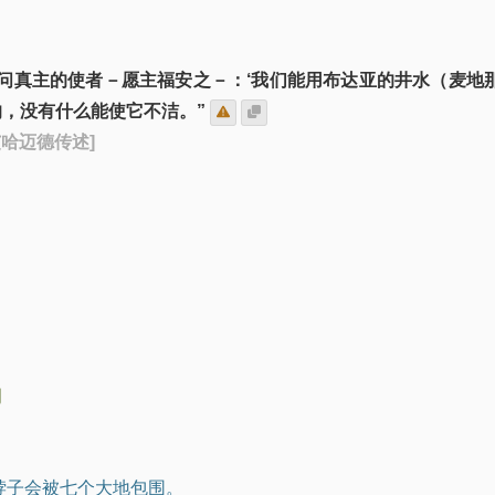
人问真主的使者－愿主福安之－：‘我们能用布达亚的井水（麦
的，没有什么能使它不洁。”
 艾哈迈德传述]
例
脖子会被七个大地包围。