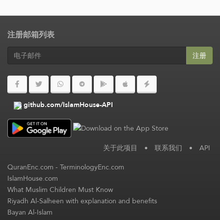
注册邮箱列表
注册
github.com/IslamHouse-API
关于此项目
•
联系我们
•
API
QuranEnc.com
-
TerminologyEnc.com
IslamHouse.com
What Muslim Children Must Know
Riyadh Al-Salheen with explanation and benefits
Bayan Al-Islam