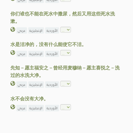
你们谁也不能在死水中撒尿，然后又用这些死水洗
漱。
الأوردية
الإنجليزية
عربي
水是洁净的，没有什么能使它不洁。
الأوردية
الإنجليزية
عربي
先知－愿主福安之－曾经用麦穆纳－愿主喜悦之－洗
过的水洗大净。
الأوردية
الإنجليزية
عربي
水不会没有大净。
الأوردية
الإنجليزية
عربي